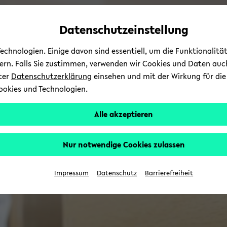
Automatische
zum
zum
zum
Inhaltswechsel
Hauptinhalt
Hauptmenü
Fußbereich
Datenschutzeinstellung
vermeiden
wechseln
wechseln
wechseln
chnologien. Einige davon sind essentiell, um die Funktionalit
sern. Falls Sie zustimmen, verwenden wir Cookies und Daten auc
nter
Datenschutzerklärung
einsehen und mit der Wirkung für die 
ookies und Technologien.
Alle akzeptieren
Nur notwendige Cookies zulassen
Impressum
Datenschutz
Barrierefreiheit