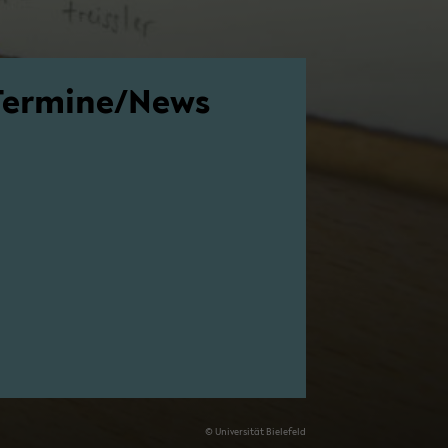
Ter­mi­ne/News
© Uni­ver­si­tät Bie­le­feld