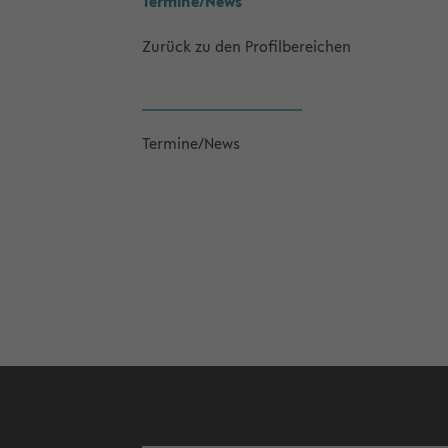
Ter­mi­ne/News
Zu­rück zu den Pro­fil­be­rei­chen
Ter­mi­ne/News