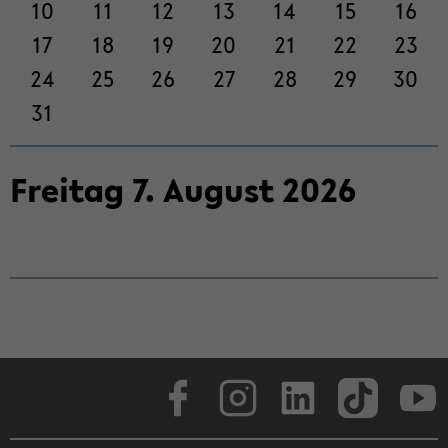
on
10
11
12
13
14
15
16
wech­
17
18
19
20
21
22
23
seln
24
25
26
27
28
29
30
31
Frei­tag
7
.
Au­gust
2026
Face­book
In­sta­gram
Lin­ke­dIn
Tik­Tok
You