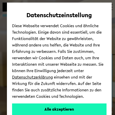
Automatische
zum
zum
zum
Inhaltswechsel
Hauptinhalt
Hauptmenü
Fußbereich
Datenschutzeinstellung
vermeiden
wechseln
wechseln
wechseln
Diese Webseite verwendet Cookies und ähnliche
Technologien. Einige davon sind essentiell, um die
Funktionalität der Website zu gewährleisten,
während andere uns helfen, die Website und Ihre
Erfahrung zu verbessern. Falls Sie zustimmen,
verwenden wir Cookies und Daten auch, um Ihre
Ter­mi­ne/News
Interaktionen mit unserer Webseite zu messen. Sie
können Ihre Einwilligung jederzeit unter
Datenschutzerklärung
einsehen und mit der
Wirkung für die Zukunft widerrufen. Auf der Seite
finden Sie auch zusätzliche Informationen zu den
verwendeten Cookies und Technologien.
Alle akzeptieren
© Uni­ver­si­tät Bie­le­feld