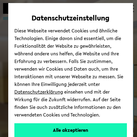
Automatische
zum
zum
zum
Inhaltswechsel
Hauptinhalt
Hauptmenü
Fußbereich
Datenschutzeinstellung
vermeiden
wechseln
wechseln
wechseln
Diese Webseite verwendet Cookies und ähnliche
Technologien. Einige davon sind essentiell, um die
Funktionalität der Website zu gewährleisten,
während andere uns helfen, die Website und Ihre
Erfahrung zu verbessern. Falls Sie zustimmen,
verwenden wir Cookies und Daten auch, um Ihre
Ter­mi­ne/News
Interaktionen mit unserer Webseite zu messen. Sie
können Ihre Einwilligung jederzeit unter
Datenschutzerklärung
einsehen und mit der
Wirkung für die Zukunft widerrufen. Auf der Seite
finden Sie auch zusätzliche Informationen zu den
verwendeten Cookies und Technologien.
Alle akzeptieren
© Uni­ver­si­tät Bie­le­feld