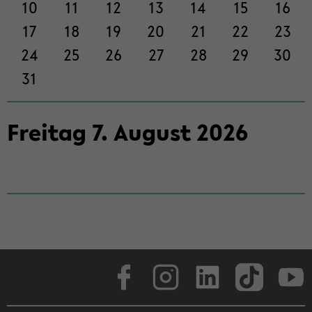
on
10
11
12
13
14
15
16
wech­
17
18
19
20
21
22
23
seln
24
25
26
27
28
29
30
31
Frei­tag
7
.
Au­gust
2026
Face­book
In­sta­gram
Lin­ke­dIn
Tik­Tok
You