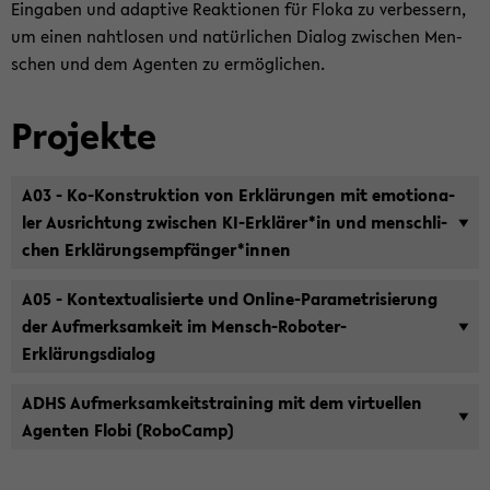
Ein­ga­ben und ad­ap­ti­ve Re­ak­tio­nen für Floka zu ver­bes­sern,
um einen naht­lo­sen und na­tür­li­chen Dia­log zwi­schen Men­
schen und dem Agen­ten zu er­mög­li­chen.
Pro­jek­te
A03 - Ko-​Konstruktion von Er­klä­run­gen mit emo­tio­na­
ler Aus­rich­tung zwi­schen KI-​Erklärer*in und mensch­li­
chen Er­klä­rungs­emp­fän­ger*innen
A05 - Kon­tex­tua­li­sier­te und Online-​Parametrisierung
der Auf­merk­sam­keit im Mensch-​Roboter-
Erklärungsdialog
ADHS Auf­merk­sam­keits­trai­ning mit dem vir­tu­el­len
Agen­ten Flobi (Ro­bo­Camp)