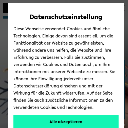
Automatische
skip
skip
skip
Inhaltswechsel
to
to
to
Datenschutzeinstellung
vermeiden
main
main
footer
content
menu
Diese Webseite verwendet Cookies und ähnliche
Technologien. Einige davon sind essentiell, um die
Funktionalität der Website zu gewährleisten,
während andere uns helfen, die Website und Ihre
Erfahrung zu verbessern. Falls Sie zustimmen,
verwenden wir Cookies und Daten auch, um Ihre
Me­di­zi­ni­sche As­sis­tenz­
Interaktionen mit unserer Webseite zu messen. Sie
sys­te­me
können Ihre Einwilligung jederzeit unter
Datenschutzerklärung
einsehen und mit der
Wirkung für die Zukunft widerrufen. Auf der Seite
finden Sie auch zusätzliche Informationen zu den
verwendeten Cookies und Technologien.
Alle akzeptieren
© Uni­ver­si­tät Bie­le­feld/Pa­trick Poll­mei­er