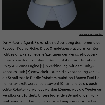
© Uni­ver­si­tät Bie­le­feld
Der vir­tu­el­le Agent Floka ist eine Ab­bil­dung des hu­ma­no­iden
Roboter-​Kopfes Floka. Diese Si­mu­la­ti­ons­platt­form er­mög­
licht es uns, ver­schie­de­ne Sze­na­ri­en der Mensch-​Roboter-
Interaktion durch­zu­füh­ren. Die Si­mu­la­ti­on wurde mit der
Unity3D-​Game En­gi­ne [1] in Ver­bin­dung mit dem Unity-​
Robotics-Hub [2] ent­wi­ckelt. Durch die Ver­wen­dung von ROS
als Schnitt­stel­le für die Ro­bo­ter­si­mu­la­ti­on kön­nen Funk­tio­
nen ent­wi­ckelt wer­den, die so­wohl für si­mu­lier­te als auch
echte Ro­bo­ter ver­wen­det wer­den kön­nen, was die Wie­der­ver­
wend­bar­keit för­dert. Un­se­re lau­fen­den Be­mü­hun­gen kon­
zen­trie­ren sich dar­auf, die Ver­ar­bei­tung von sen­so­ri­schen