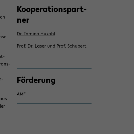
Ko­ope­ra­ti­ons­part­
rch
ner
Dr. Ta­mi­no Hu­xohl
o­se
Prof. Dr. Laser und Prof. Schu­bert
t-​
trans­
För­de­rung
n­
AMF
 aus
der