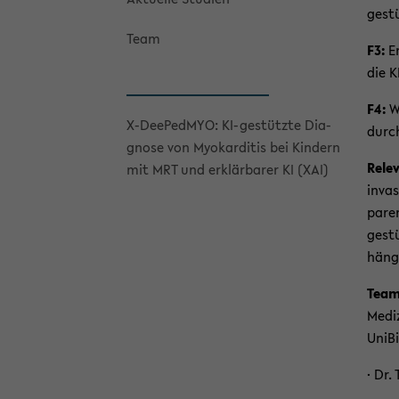
gestü
Team
F3:
Er
die K
F4:
W
X-​DeePedMYO: KI-​gestützte Dia­
durch
gno­se von Myo­kar­di­tis bei Kin­dern
Re­le
mit MRT und er­klär­ba­rer KI (XAI)
invas
pa­re
gestü
hän­g
Team
Me­di
UniBi
· Dr. 