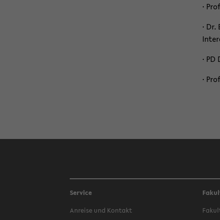
· Prof
· Dr.
Inter
· PD 
· Pro
Service
Fakul
An­rei­se und Kon­takt
Fa­kul