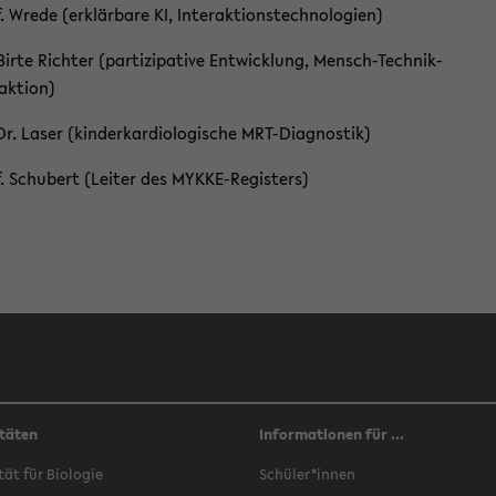
. Wrede (er­klär­ba­re KI, In­ter­ak­ti­ons­tech­no­lo­gien)
 Birte Rich­ter (par­ti­zi­pa­ti­ve Ent­wick­lung, Mensch-​Technik-
aktion)
Dr. Laser (kin­der­kar­dio­lo­gi­sche MRT-​Diagnostik)
f. Schu­bert (Lei­ter des MYKKE-​Registers)
täten
Informationen für ...
­tät für Bio­lo­gie
Schü­ler*innen