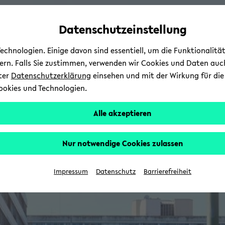
Automatische
zum
zum
zum
Inhaltswechsel
Hauptinhalt
Hauptmenü
Fußbereich
Datenschutzeinstellung
vermeiden
wechseln
wechseln
wechseln
chnologien. Einige davon sind essentiell, um die Funktionalit
sern. Falls Sie zustimmen, verwenden wir Cookies und Daten auc
nter
Datenschutzerklärung
einsehen und mit der Wirkung für die 
ookies und Technologien.
Alle akzeptieren
Nur notwendige Cookies zulassen
Impressum
Datenschutz
Barrierefreiheit