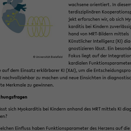
wach­se­ne ori­en­tiert. In die­se
ter­dis­zi­pli­nä­ren Ko­ope­ra­ti­ons
jekt er­for­schen wir, ob sich M
kar­di­tis bei Kin­dern zu­ver­läs­s
hand von MRT-​Bildern mit­tels
Künst­li­cher In­tel­li­genz (KI) dia
gnos­ti­zie­ren lässt. Ein be­son­d
Fokus liegt auf der In­te­gra­ti­
© Uni­ver­si­tät Bie­le­feld
kar­dia­len Funk­ti­ons­pa­ra­me­te
 auf dem Ein­satz er­klär­ba­rer KI (XAI), um die Ent­schei­dungs­pro­
I nach­voll­zieh­bar zu ma­chen und neue Ein­sich­ten in dia­gnos­tis
n­te Merk­ma­le zu ge­win­nen.
chungs­fra­gen
sst sich Myo­kar­di­tis bei Kin­dern an­hand des MRT mit­tels KI dia
e­ren?
l­chen Ein­fluss haben Funk­ti­ons­pa­ra­me­ter des Her­zens auf die K