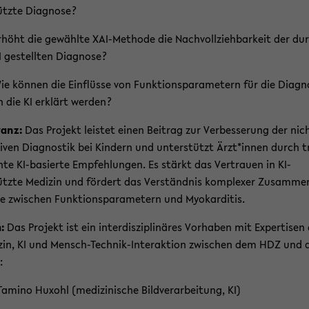
tzte Dia­gno­se?
­höht die ge­wähl­te XAI-​Methode die Nach­voll­zieh­bar­keit der du
I ge­stell­ten Dia­gno­se?
ie kön­nen die Ein­flüs­se von Funk­ti­ons­pa­ra­me­tern für die Dia­gn
 die KI er­klärt wer­den?
­vanz:
Das Pro­jekt leis­tet einen Bei­trag zur Ver­bes­se­rung der nich
iven Dia­gnos­tik bei Kin­dern und un­ter­stützt Ärzt*innen durch 
n­te KI-​basierte Emp­feh­lun­gen. Es stärkt das Ver­trau­en in KI-​
tzte Me­di­zin und för­dert das Ver­ständ­nis kom­ple­xer Zu­sam­me
e zwi­schen Funk­ti­ons­pa­ra­me­tern und Myo­kar­di­tis.
:
Das Pro­jekt ist ein in­ter­dis­zi­pli­nä­res Vor­ha­ben mit Ex­per­ti­sen
­zin, KI und Mensch-​Technik-Interaktion zwi­schen dem HDZ und 
:
Ta­mi­no Hu­xohl (me­di­zi­ni­sche Bild­ver­ar­bei­tung, KI)