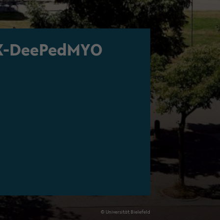
X-​DeePedMYO
© Uni­ver­si­tät Bie­le­feld