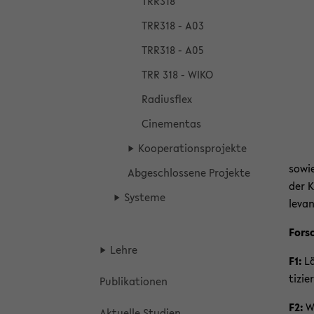
TRR318
TRR318 - A03
TRR318 - A05
TRR 318 - WIKO
Ra­di­us­flex
Ci­ne­men­tas
Ko­ope­ra­ti­ons­pro­jek­te
sowie
Ab­ge­schlos­se­ne Pro­jek­te
der K
Sys­te­me
le­va
For­s
Lehre
F1:
Lä
ti­zi
Pu­bli­ka­tio­nen
F2:
We
Ak­tu­el­le Stu­di­en