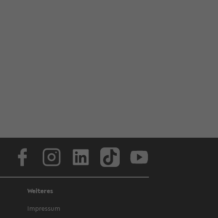
Face­book
In­sta­gram
Lin­ke­dIn
Tik­Tok
You­tube
Weiteres
Im­pres­sum