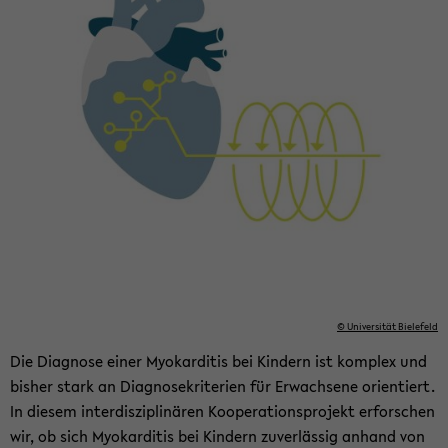
© Uni­ver­si­tät Bie­le­feld
Die Dia­gno­se einer Myo­kar­di­tis bei Kin­dern ist kom­plex und
bis­her stark an Dia­gno­se­kri­te­ri­en für Er­wach­se­ne ori­en­tiert.
In die­sem in­ter­dis­zi­pli­nä­ren Ko­ope­ra­ti­ons­pro­jekt er­for­schen
wir, ob sich Myo­kar­di­tis bei Kin­dern zu­ver­läs­sig an­hand von