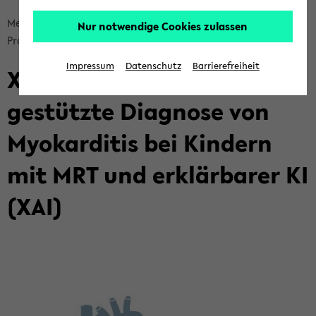
Bread­
Me­di­zi­ni­sche As­sis­tenz­sys­te­me
For­schung
Nur notwendige Cookies zulassen
crumb
Pro­jek­te
Dritt­mit­tel­pro­jek­te
über­
Impressum
Datenschutz
Barrierefreiheit
X-​DeePedMYO: KI-​
sprin­
gen
gestützte Dia­gno­se von
und
zum
Myo­kar­di­tis bei Kin­dern
Haupt­
me­
mit MRT und er­klär­ba­rer KI
nü
(XAI)
wech­
seln