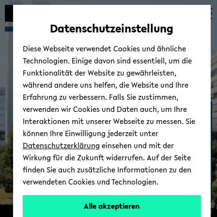
Automatische
zum
zum
zum
Inhaltswechsel
Hauptinhalt
Hauptmenü
Fußbereich
Datenschutzeinstellung
vermeiden
wechseln
wechseln
wechseln
Diese Webseite verwendet Cookies und ähnliche
Technologien. Einige davon sind essentiell, um die
Funktionalität der Website zu gewährleisten,
während andere uns helfen, die Website und Ihre
Erfahrung zu verbessern. Falls Sie zustimmen,
verwenden wir Cookies und Daten auch, um Ihre
X-​DeePedMYO
Interaktionen mit unserer Webseite zu messen. Sie
können Ihre Einwilligung jederzeit unter
Datenschutzerklärung
einsehen und mit der
Wirkung für die Zukunft widerrufen. Auf der Seite
finden Sie auch zusätzliche Informationen zu den
verwendeten Cookies und Technologien.
Alle akzeptieren
© Uni­ver­si­tät Bie­le­feld