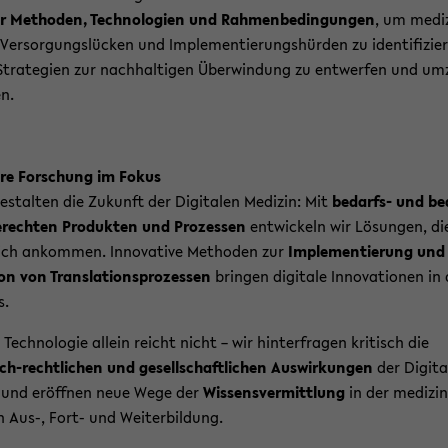
är Me­tho­den, Tech­no­lo­gien und Rah­men­be­din­gun­gen
, um me­di­z
Ver­sor­gungs­lü­cken und Im­ple­men­tie­rungs­hür­den zu iden­ti­fi­zie­
tra­te­gien zur nach­hal­ti­gen Über­win­dung zu ent­wer­fen und um­
en.
­re For­schung im Fokus
e­stal­ten die Zu­kunft der Di­gi­ta­len Me­di­zin: Mit
bedarfs-​ und be­
e­rech­ten Pro­duk­ten und Pro­zes­sen
ent­wi­ckeln wir Lö­sun­gen, di
lich an­kom­men. In­no­va­ti­ve Me­tho­den zur
Im­ple­men­tie­rung und
i­on von Trans­la­ti­ons­pro­zes­sen
brin­gen di­gi­ta­le In­no­va­tio­nen in
s.
Tech­no­lo­gie al­lein reicht nicht – wir hin­ter­fra­gen kri­tisch die
ch-​rechtlichen und ge­sell­schaft­li­chen Aus­wir­kun­gen
der Di­gi­ta­
 und er­öff­nen neue Wege der
Wis­sens­ver­mitt­lung
in der me­di­zi­n
 Aus-, Fort- und Wei­ter­bil­dung.