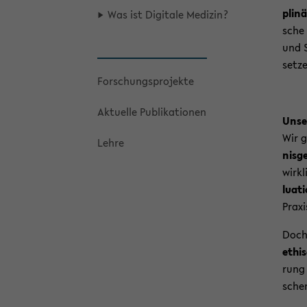
pli­n
Was ist Di­gi­ta­le Me­di­zin?
sche 
und S
set­z
For­schungs­pro­jek­te
Ak­tu­el­le Pu­bli­ka­tio­nen
Un­se
Wir g
Lehre
nis­g
wirk­
lua­t
Pra­xi
Doch 
ethis
rung
schen