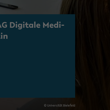
G Di­gi­ta­le Me­di­
zin
© Uni­ver­si­tät Bie­le­feld