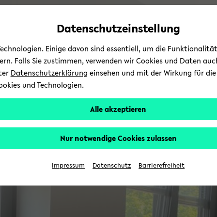
Automatische
zum
zum
zum
Inhaltswechsel
Hauptinhalt
Hauptmenü
Fußbereich
Datenschutzeinstellung
vermeiden
wechseln
wechseln
wechseln
chnologien. Einige davon sind essentiell, um die Funktionalit
sern. Falls Sie zustimmen, verwenden wir Cookies und Daten auc
nter
Datenschutzerklärung
einsehen und mit der Wirkung für die 
ookies und Technologien.
Alle akzeptieren
Nur notwendige Cookies zulassen
Impressum
Datenschutz
Barrierefreiheit