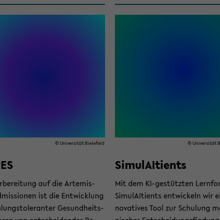
© Uni­ver­si­tät Bie­le­feld
© Uni­ver­si­tät B
rES
Si­mu­lAI­ti­ents
r­be­rei­tung auf die Artemis-​
Mit dem KI-​gestützten Lern­fo
issionen ist die Ent­wick­lung
Si­mu­lAI­ti­ents ent­wi­ckeln wir e
­lung­s­to­le­ran­ter Ge­sund­heits­
no­va­ti­ves Tool zur Schu­lung me­
o­ren von ent­schei­den­der Be­
ni­scher Ent­schei­dungs­fin­dung