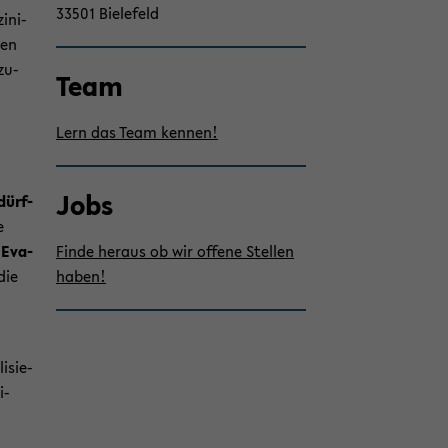
seln
33501 Bie­le­feld
i­ni­
ren
zu­
Team
Lern das Team ken­nen!
Jobs
dürf­
e
 Eva­
Finde her­aus ob wir of­fe­ne Stel­len
 die
haben!
li­sie­
i­