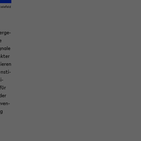
ie­le­feld
er­ge­
e
gna­le
k­ter
sie­ren
ns­ti­
i­
 für
 der
ä­ven­
ng