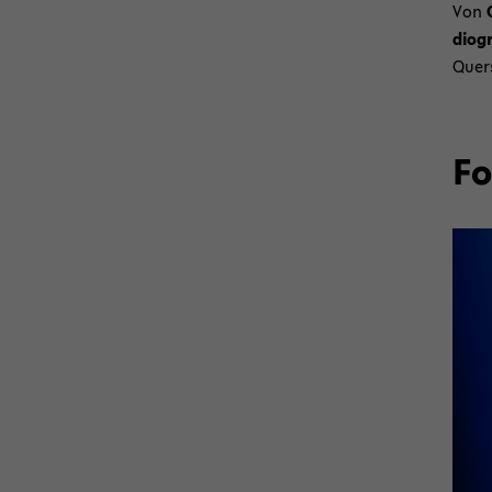
Von
dio­g
Quer­
Fo