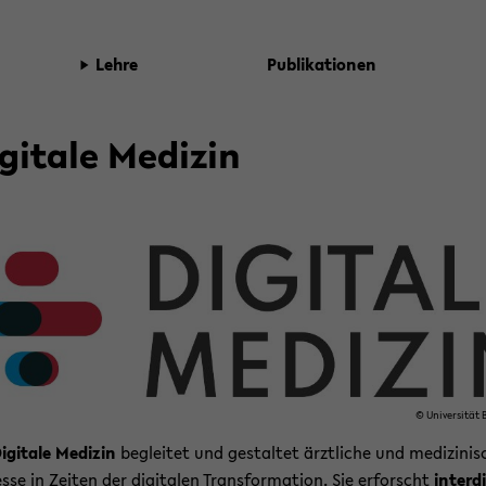
Lehre
Pu­bli­ka­tio­nen
­gi­ta­le Me­di­zin
© Uni­ver­si­tät B
i­gi­ta­le Me­di­zin
be­glei­tet und ge­stal­tet ärzt­li­che und me­di­zi­ni­
s­se in Zei­ten der di­gi­ta­len Trans­for­ma­ti­on. Sie er­forscht
in­ter­di