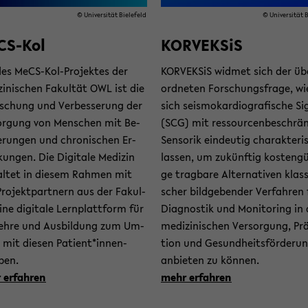
© Uni­ver­si­tät Bie­le­feld
© Uni­ver­si­tät B
S-​Kol
KOR­VEK­SiS
des MeCS-​Kol-Projektes der
KOR­VEK­SiS wid­met sich der üb
­zi­ni­schen Fa­kul­tät OWL ist die
ord­ne­ten For­schungs­fra­ge, wi
r­schung und Ver­bes­se­rung der
sich seis­mo­kar­dio­gra­fi­sche Si­
or­gung von Men­schen mit Be­
(SCG) mit res­sour­cen­be­schrän
e­run­gen und chro­ni­schen Er­
Sen­so­rik ein­deu­tig cha­rak­te­ri­
un­gen. Die Di­gi­ta­le Me­di­zin
las­sen, um zu­künf­tig kos­ten­gü
al­tet in die­sem Rah­men mit
ge trag­ba­re Al­ter­na­ti­ven klas­s
ro­jekt­part­nern aus der Fa­kul­
scher bild­ge­ben­der Ver­fah­ren
ine di­gi­ta­le Lern­platt­form für
Dia­gnos­tik und Mo­ni­to­ring in
Lehre und Aus­bil­dung zum Um­
me­di­zi­ni­schen Ver­sor­gung, Pr
mit die­sen Pa­ti­ent*in­nen­
ti­on und Ge­sund­heits­för­de­ru
pen.
an­bie­ten zu kön­nen.
er­fah­ren
mehr er­fah­ren