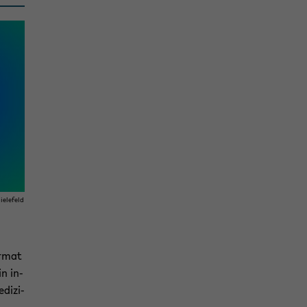
ie­le­feld
r­mat
in in­
di­zi­