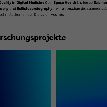
Qua­li­ty in Di­gi­tal Me­di­ci­ne
über
Space Health
bis hin zu
Seis­mo­
ra­phy
and
Bal­listo­car­dio­gra­phy
– wir er­for­schen die span­nends­
schnitts­the­men der Di­gi­ta­len Me­di­zin.
r­schungs­pro­jek­te