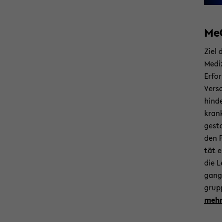
MeC
Ziel 
Me­di
Er­fo
Ver­s
hin­d
kran­k
ge­st
den P
tät e
die 
gang 
grup­
mehr 