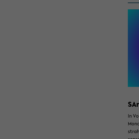
SA
In Vo
Mondm
strah
sen­s