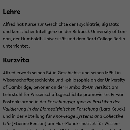
Lehre
Al­fred hat Kurse zur Ge­schich­te der Psych­ia­trie, Big Data
und künst­li­cher In­tel­li­genz an der Birk­beck Uni­ver­si­ty of Lon­
don, der Humboldt-​Universität und dem Bard Col­le­ge Ber­lin
un­ter­rich­tet.
Kurz­vi­ta
Al­fred er­warb sei­nen BA in Ge­schich­te und sei­nen MPhil in
Wis­sen­schafts­ge­schich­te und -​philosophie an der Uni­ver­si­ty
of Cam­bridge, bevor er an der Humboldt-​Universität am
Lehr­stuhl für Wis­sen­schafts­ge­schich­te pro­mo­vier­te. Er war
Post­dok­to­rand in der
For­schungs­grup­pe zu Prak­ti­ken der
Va­li­die­rung in der Bio­me­di­zi­ni­schen For­schung
(Lara Keuck)
und in der Ab­tei­lung für
Know­ledge Sys­tems and Collec­ti­ve
Life
(Eti­en­ne Ben­son) am Max-​Planck-Institut für Wis­sen­