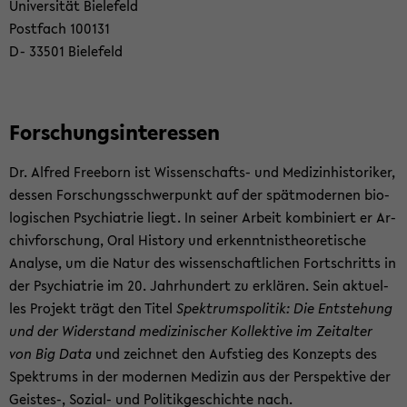
Uni­ver­si­tät Bie­le­feld
Post­fach 100131
D- 33501 Bie­le­feld
For­schungs­in­ter­es­sen
Dr. Al­fred Free­born ist Wissenschafts-​ und Me­di­zin­his­to­ri­ker,
des­sen For­schungs­schwer­punkt auf der spät­mo­der­nen bio­
lo­gi­schen Psych­ia­trie liegt. In sei­ner Ar­beit kom­bi­niert er Ar­
chiv­for­schung, Oral His­to­ry und er­kennt­nis­theo­re­ti­sche
Ana­ly­se, um die Natur des wis­sen­schaft­li­chen Fort­schritts in
der Psych­ia­trie im 20. Jahr­hun­dert zu er­klä­ren. Sein ak­tu­el­
les Pro­jekt trägt den Titel
Spek­trums­po­li­tik: Die Ent­ste­hung
und der Wi­der­stand me­di­zi­ni­scher Kol­lek­ti­ve im Zeit­al­ter
von Big Data
und zeich­net den Auf­stieg des Kon­zepts des
Spek­trums in der mo­der­nen Me­di­zin aus der Per­spek­ti­ve der
Geistes-​, Sozial-​ und Po­li­tik­ge­schich­te nach.