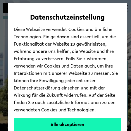
Automatische
zum
zum
zum
Inhaltswechsel
Hauptinhalt
Hauptmenü
Fußbereich
Datenschutzeinstellung
vermeiden
wechseln
wechseln
wechseln
Diese Webseite verwendet Cookies und ähnliche
Technologien. Einige davon sind essentiell, um die
Funktionalität der Website zu gewährleisten,
während andere uns helfen, die Website und Ihre
Erfahrung zu verbessern. Falls Sie zustimmen,
verwenden wir Cookies und Daten auch, um Ihre
Dr. Al­fred Free­born
Interaktionen mit unserer Webseite zu messen. Sie
können Ihre Einwilligung jederzeit unter
Datenschutzerklärung
einsehen und mit der
Wirkung für die Zukunft widerrufen. Auf der Seite
finden Sie auch zusätzliche Informationen zu den
verwendeten Cookies und Technologien.
Alle akzeptieren
© Uni­ver­si­tät Bie­le­feld