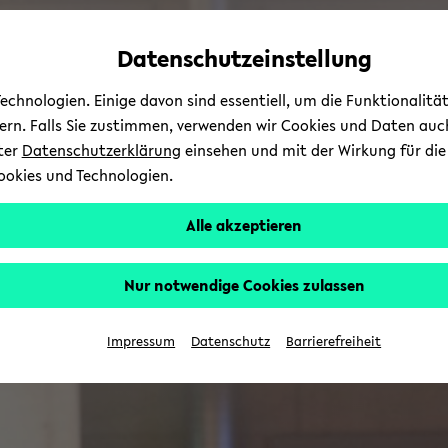
Automatische
zum
zum
zum
Inhaltswechsel
Hauptinhalt
Hauptmenü
Fußbereich
Datenschutzeinstellung
vermeiden
wechseln
wechseln
wechseln
chnologien. Einige davon sind essentiell, um die Funktionalit
sern. Falls Sie zustimmen, verwenden wir Cookies und Daten auc
nter
Datenschutzerklärung
einsehen und mit der Wirkung für die 
ookies und Technologien.
Alle akzeptieren
Nur notwendige Cookies zulassen
Impressum
Datenschutz
Barrierefreiheit