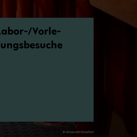
Labor-​/Vor­le­
sungs­be­su­che
© Uni­ver­si­tät Bie­le­feld