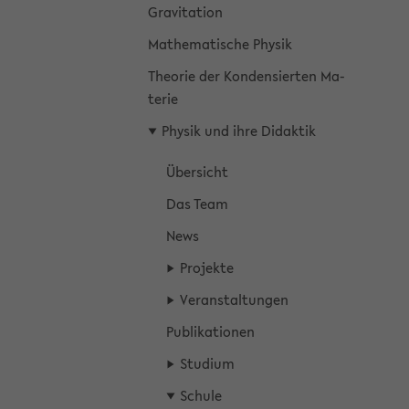
Gra­vi­ta­ti­on
Ma­the­ma­ti­sche Phy­sik
Theo­rie der Kon­den­sier­ten Ma­
te­rie
Phy­sik und ihre Di­dak­tik
Über­sicht
Das Team
News
Pro­jek­te
Ver­an­stal­tun­gen
Pu­bli­ka­tio­nen
Stu­di­um
Schu­le