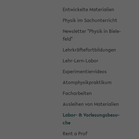
Ent­wi­ckel­te Ma­te­ria­li­en
Phy­sik im Sach­un­ter­richt
News­let­ter "Phy­sik in Bie­le­
feld"
Lehr­kräf­te­fort­bil­dun­gen
Lehr-​Lern-Labor
Ex­pe­ri­men­tier­vi­de­os
Atom­phy­sik­prak­ti­kum
Fach­ar­bei­ten
Aus­lei­hen von Ma­te­ria­li­en
Labor-​ & Vor­le­sungs­be­su­
che
Rent a Prof