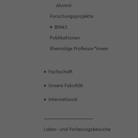
Alum­ni
For­schungs­pro­jek­te
BINAS
Pu­bli­ka­tio­nen
Ehe­ma­li­ge Pro­fes­sor*innen
Fach­schaft
Un­se­re Fa­kul­tät
In­ter­na­tio­nal
Labor-​ und Vor­le­sungs­be­su­che