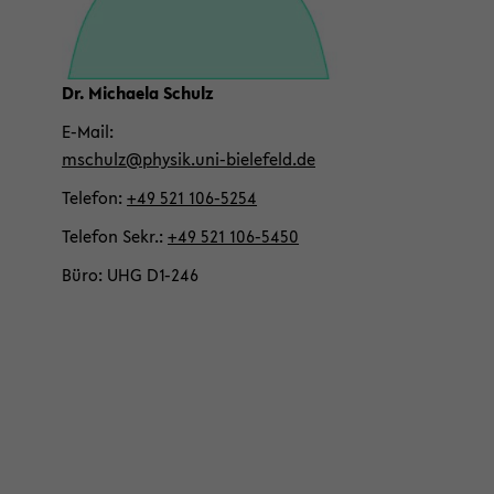
on
wech­
seln
Dr. Mi­chae­la Schulz
E-​Mail
mschulz@phy­sik.uni-​bielefeld.de
Te­le­fon
+49 521 106-​5254
Te­le­fon Sekr.
+49 521 106-​5450
Büro
UHG D1-​246