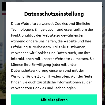
Automatische
zum
zum
zum
Inhaltswechsel
Hauptinhalt
Hauptmenü
Fußbereich
Datenschutzeinstellung
vermeiden
wechseln
wechseln
wechseln
Diese Webseite verwendet Cookies und ähnliche
Technologien. Einige davon sind essentiell, um die
Funktionalität der Website zu gewährleisten,
während andere uns helfen, die Website und Ihre
Erfahrung zu verbessern. Falls Sie zustimmen,
verwenden wir Cookies und Daten auch, um Ihre
Ab­tei­lung Psy­cho­lo­gie
Interaktionen mit unserer Webseite zu messen. Sie
können Ihre Einwilligung jederzeit unter
Datenschutzerklärung
einsehen und mit der
Wirkung für die Zukunft widerrufen. Auf der Seite
finden Sie auch zusätzliche Informationen zu den
verwendeten Cookies und Technologien.
Zur Über­sicht
Alle akzeptieren
© Uni­ver­si­tät Bie­le­feld