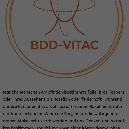
Man­che Men­schen emp­fin­den be­stimm­te Teile ihres Kör­pers
oder ihres Aus­se­hens als häss­lich oder feh­ler­haft, wäh­rend
an­de­re Per­so­nen diese wahr­ge­nom­me­nen Makel nicht oder
nur kaum er­ken­nen. Wenn die Sor­gen um die wahr­ge­nom­
me­nen Makel sehr stark wer­den und das Den­ken und Ver­hal­
ten be­stim­men, spricht man von einer Kör­per­dys­mor­phen