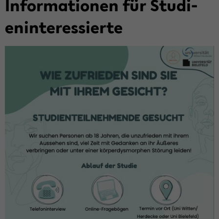
In­for­ma­tio­nen für Stu­di­
en­in­ter­es­sier­te