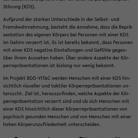
Stö­rung (KDS).
Auf­grund der star­ken Un­ter­schie­de in der Selbst-​ und
Fremd­wahr­neh­mung, be­steht die An­nah­me, dass die Re­prä­
sen­ta­ti­on des ei­ge­nen Kör­pers bei Per­so­nen mit einer KDS
im Ge­hirn ver­zerrt ist. Es ist be­reits be­kannt, dass Per­so­nen
mit einer KDS ne­ga­ti­ve Ein­stel­lun­gen und Ge­füh­le ge­gen­
über ihrem Aus­se­hen haben. Über an­de­re Aspek­te der Kör­
per­re­prä­sen­ta­tio­nen ist bis­lang nur wenig be­kannt.
Im Pro­jekt BDD-​VITAC wer­den Men­schen mit einer KDS hin­
sicht­lich vi­su­el­ler und tak­ti­ler Kör­per­re­prä­sen­ta­tio­nen un­
ter­sucht. Ziel ist, her­aus­zu­fin­den, wel­che Aspek­te der Kör­
per­re­prä­sen­ta­ti­on ver­zerrt sind und ob sich Men­schen mit
einer KDS hin­sicht­lich die­ser Kör­per­re­prä­sen­ta­tio­nen von
psy­chisch ge­sun­den Men­schen und von Men­schen mit einer
hohen Kör­pe­run­zu­frie­den­heit un­ter­schei­den.