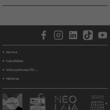
Face­book
In­sta­gram
Lin­ke­dIn
Tik­Tok
You
Service
Fakultäten
Informationen für ...
Weiteres