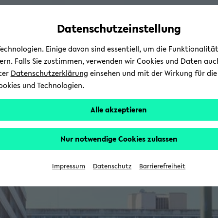
Automatische
zum
zum
zum
Inhaltswechsel
Hauptinhalt
Hauptmenü
Fußbereich
Datenschutzeinstellung
vermeiden
wechseln
wechseln
wechseln
chnologien. Einige davon sind essentiell, um die Funktionalit
sern. Falls Sie zustimmen, verwenden wir Cookies und Daten auc
nter
Datenschutzerklärung
einsehen und mit der Wirkung für die 
ookies und Technologien.
Alle akzeptieren
Nur notwendige Cookies zulassen
Impressum
Datenschutz
Barrierefreiheit