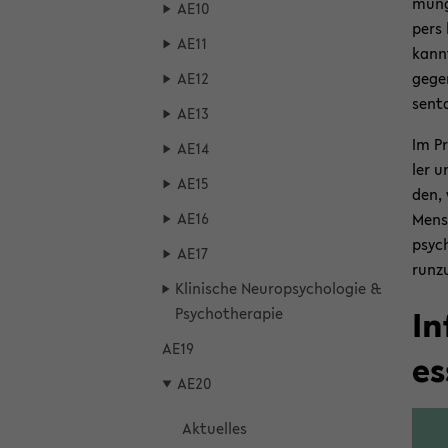
mung,
AE10
pers 
AE11
kannt
AE12
ge­ge
sen­t
AE13
Im Pr
AE14
ler un
AE15
den, 
AE16
Men­s
psy­c
AE17
run­zu
Kli­ni­sche Neu­ro­psy­cho­lo­gie &
In
Psy­cho­the­ra­pie
AE19
es
AE20
Ak­tu­el­les