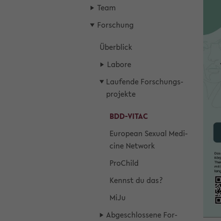
Team
For­schung
Über­blick
La­bo­re
Lau­fen­de For­schungs­
pro­jek­te
BDD-​VITAC
Eu­ropean Se­xu­al Me­di­
ci­ne Net­work
Pro­Child
Kennst du das?
MiJu
Ab­ge­schlos­se­ne For­