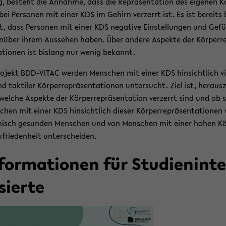
 be­steht die An­nah­me, dass die Re­prä­sen­ta­ti­on des ei­ge­nen K
bei Per­so­nen mit einer KDS im Ge­hirn ver­zerrt ist. Es ist be­reits 
, dass Per­so­nen mit einer KDS ne­ga­ti­ve Ein­stel­lun­gen und Ge­fü
n­über ihrem Aus­se­hen haben. Über an­de­re Aspek­te der Kör­per­re
a­tio­nen ist bis­lang nur wenig be­kannt.
o­jekt BDD-​VITAC wer­den Men­schen mit einer KDS hin­sicht­lich vi­
d tak­ti­ler Kör­per­re­prä­sen­ta­tio­nen un­ter­sucht. Ziel ist, her­aus­z
wel­che Aspek­te der Kör­per­re­prä­sen­ta­ti­on ver­zerrt sind und ob 
chen mit einer KDS hin­sicht­lich die­ser Kör­per­re­prä­sen­ta­tio­nen
hisch ge­sun­den Men­schen und von Men­schen mit einer hohen Kö
­frie­den­heit un­ter­schei­den.
­for­ma­tio­nen für Stu­di­en­in­t
­sier­te