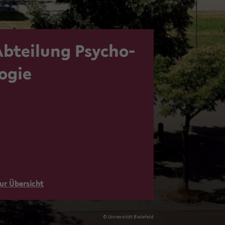
Ab­tei­lung Psy­cho­
o­gie
ur Über­sicht
© Uni­ver­si­tät Bie­le­feld