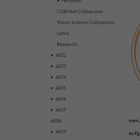
Per­so­nen
COB­HAM Col­lo­qui­um
Vi­si­on Sci­ence Col­lo­qui­um
Lehre
Re­se­arch
AE02
AE03
AE04
AE05
AE06
AE07
men, 
AE08
AE09
Auf­g