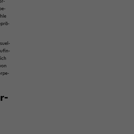
ör­
be­
h­le
­prä­
su­el­
u­fin­
sich
 von
r­pe­
er­