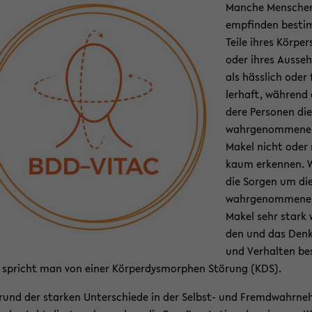
Man­che Men­sche
emp­fin­den be­sti
Teile ihres Kör­per
oder ihres Aus­se­
als häss­lich oder 
ler­haft, wäh­rend
de­re Per­so­nen di
wahr­ge­nom­me­n
Makel nicht oder
kaum er­ken­nen.
die Sor­gen um di
wahr­ge­nom­me­n
Makel sehr stark 
den und das Den­
und Ver­hal­ten be
spricht man von einer Kör­per­dys­mor­phen Stö­rung (KDS).
rund der star­ken Un­ter­schie­de in der Selbst-​ und Fremd­wahr­ne