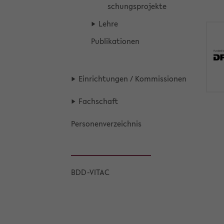
schungs­pro­jek­te
Lehre
Pu­bli­ka­tio­nen
Ein­rich­tun­gen / Kom­mis­sio­nen
Fach­schaft
Per­so­nen­ver­zeich­nis
BDD-​VITAC