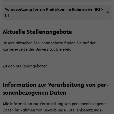
Vor­aus­set­zung für ein Prak­ti­kum im Rah­men der BQT-​
III
Ak­tu­el­le Stel­len­an­ge­bo­te
Un­se­re ak­tu­el­len Stel­len­an­ge­bo­te fin­den Sie auf der
Karriere-​Seite der Uni­ver­si­tät Bie­le­feld.
Zu den Stel­len­an­ge­bo­ten
In­for­ma­ti­on zur Ver­ar­bei­tung von per­
so­nen­be­zo­ge­nen Daten
Alle In­for­ma­ti­on zur Ver­ar­bei­tung von per­so­nen­be­zo­ge­nen
Daten im Rah­men von Bewerbungs-​, Stellenbesetzungs-​