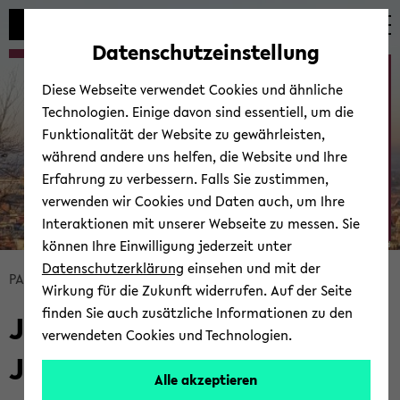
Automatische
skip
skip
skip
Inhaltswechsel
to
to
to
Datenschutzeinstellung
vermeiden
main
main
footer
Jobs & Prak­ti­ka
content
menu
Diese Webseite verwendet Cookies und ähnliche
Technologien. Einige davon sind essentiell, um die
Funktionalität der Website zu gewährleisten,
während andere uns helfen, die Website und Ihre
Erfahrung zu verbessern. Falls Sie zustimmen,
verwenden wir Cookies und Daten auch, um Ihre
Interaktionen mit unserer Webseite zu messen. Sie
können Ihre Einwilligung jederzeit unter
© Uni­ver­si­tät Bie­le­feld
Datenschutzerklärung
einsehen und mit der
skip
PA­JU­Fam
Jobs & Prak­ti­ka
Wirkung für die Zukunft widerrufen. Auf der Seite
breadcrumb
finden Sie auch zusätzliche Informationen zu den
Jobs & Prak­ti­ka an der PA­
navigation
verwendeten Cookies und Technologien.
to
JU­Fam
main
Alle akzeptieren
content