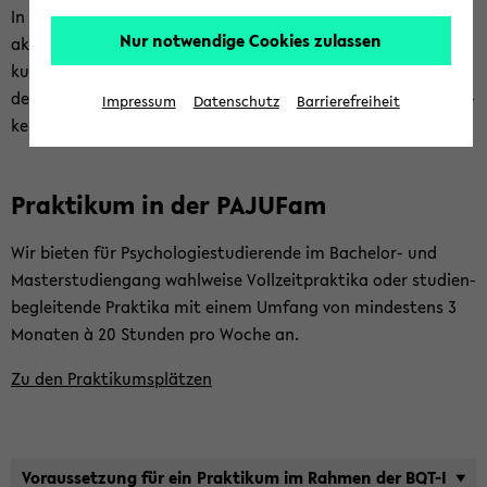
In un­se­rer Am­bu­lanz bie­ten wir Ihnen die Mög­lich­keit, sich
Nur notwendige Cookies zulassen
aktiv in die Be­hand­lung und For­schung psy­chi­scher Er­kran­
kun­gen ein­zu­brin­gen. Für Stu­die­ren­de der Psy­cho­lo­gie und
der Psy­cho­the­ra­pie bie­ten wir im Rah­men un­se­rer Lehr­tä­tig­
Impressum
Datenschutz
Barrierefreiheit
keit Prak­ti­kums­plät­ze an.
Prak­ti­kum in der PA­JU­Fam
Wir bie­ten für Psy­cho­lo­gie­stu­die­ren­de im Bachelor-​ und
Mas­ter­stu­di­en­gang wahl­wei­se Voll­zeit­prak­ti­ka oder stu­di­en­
be­glei­ten­de Prak­ti­ka mit einem Um­fang von min­des­tens 3
Mo­na­ten à 20 Stun­den pro Woche an.
Zu den Prak­ti­kums­plät­zen
Vor­aus­set­zung für ein Prak­ti­kum im Rah­men der BQT-I