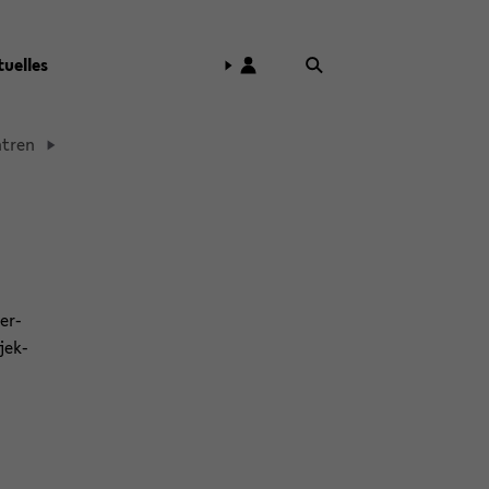
tu­el­les
n­tren
ter­
­jek­