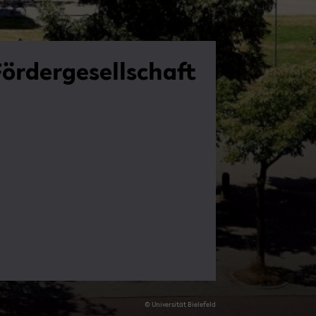
ör­der­ge­sell­schaft
© Uni­ver­si­tät Bie­le­feld