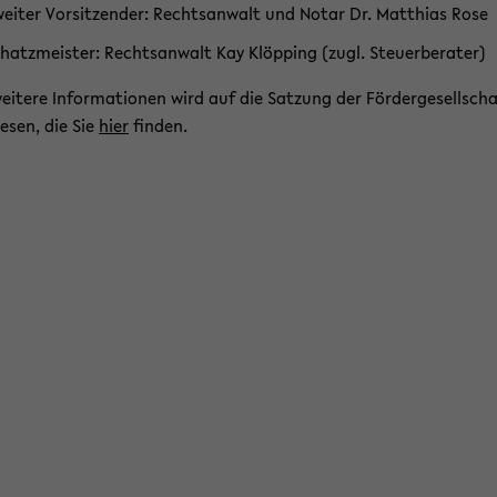
ei­ter Vor­sit­zen­der: Rechts­an­walt und Notar Dr. Mat­thi­as Rose
hatz­meis­ter: Rechts­an­walt Kay Klöp­ping (zugl. Steu­er­be­ra­ter)
ei­te­re In­for­ma­tio­nen wird auf die Sat­zung der För­der­ge­sell­sch
ie­sen, die Sie
hier
fin­den.