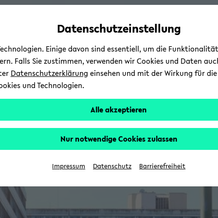
Automatische
skip
skip
skip
Inhaltswechsel
to
to
to
Datenschutzeinstellung
vermeiden
main
main
footer
content
menu
chnologien. Einige davon sind essentiell, um die Funktionalit
sern. Falls Sie zustimmen, verwenden wir Cookies und Daten auc
nter
Datenschutzerklärung
einsehen und mit der Wirkung für die 
ookies und Technologien.
Alle akzeptieren
Nur notwendige Cookies zulassen
Impressum
Datenschutz
Barrierefreiheit