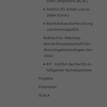
ca­re Com­pli­an­ce (BCHC)
In­sti­tut für Ar­beit und so­
zia­len Schutz
Recht­stat­sa­chen­for­schung
und Kri­mi­nal­po­li­tik
Re­di­rect to: /fa­kul­tae­
ten/rechts­wis­sen­schaft/stu­
di­um/an­ge­bo­te/refugee-​law-
clinic/
RiT - In­sti­tut des Rechts in­
tel­li­gen­ter Tech­nik­sys­te­me
Pro­jek­te
Pro­mo­ti­on
SCALA