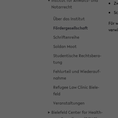
In­sti­tut für Anwalts-​ und
Zw
No­tar­recht
Sc
Über das In­sti­tut
Für w
För­der­ge­sell­schaft
ver­w
Schrif­ten­rei­he
Sol­dan Moot
Stu­den­ti­sche Rechts­be­ra­
tung
Fehl­ur­teil und Wie­der­auf­
nah­me
Re­fu­gee Law Cli­nic Bie­le­
feld
Ver­an­stal­tun­gen
Bie­le­feld Cen­ter for Health­