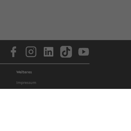
Face­book
In­sta­gram
Lin­ke­dIn
Tik­Tok
You­tube
Weiteres
Im­pres­sum
Da­ten­schutz
Bar­rie­re­frei­heit
Amt­li­che Be­kannt­ma­chun­gen und Ge­
set­ze
Letz­te Ak­tua­li­sie­rung: 22 March 2022