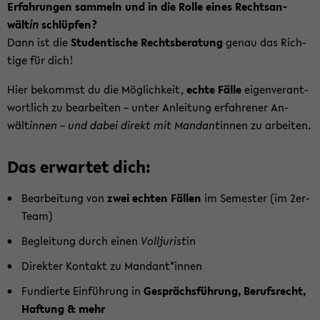
Er­fah­run­gen sam­meln und in die Rolle eines Rechts­an­
wält
in
schlüp­fen?
Dann ist die
Stu­den­ti­sche Rechts­be­ra­tung
genau das Rich­
ti­ge für dich!
Hier be­kommst du die Mög­lich­keit,
echte Fälle
ei­gen­ver­ant­
wort­lich zu be­ar­bei­ten – unter An­lei­tung er­fah­re­ner An­
wält
innen – und dabei di­rekt mit Man­dant
innen zu ar­bei­ten.
Das er­war­tet dich:
Be­ar­bei­tung von
zwei ech­ten Fäl­len
im Se­mes­ter (im 2er-​
Team)
Be­glei­tung durch einen
Voll­ju­rist
in
Di­rek­ter Kon­takt zu Man­dant*innen
Fun­dier­te Ein­füh­rung in
Ge­sprächs­füh­rung, Be­rufs­recht,
Haf­tung & mehr