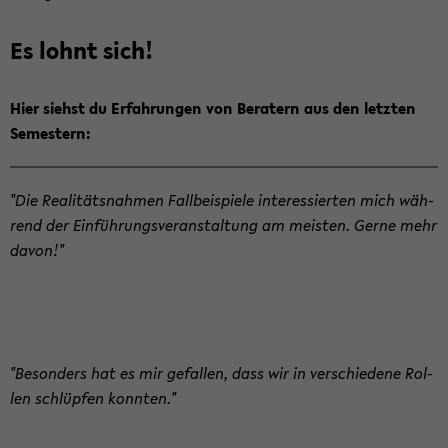
Es lohnt sich!
Hier siehst du Er­fah­run­gen von Be­ra­tern aus den letz­ten
Se­mes­tern:
"Die Rea­li­täts­nah­men Fall­bei­spie­le in­ter­es­sier­ten mich wäh­
rend der Ein­füh­rungs­ver­an­stal­tung am meis­ten. Gerne mehr
davon!"
"Be­son­ders hat es mir ge­fal­len, dass wir in ver­schie­de­ne Rol­
len schlüp­fen konn­ten."