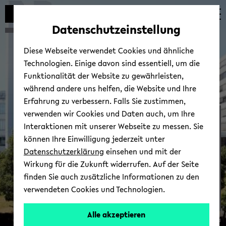
Automatische
zum
zum
zum
Inhaltswechsel
Hauptinhalt
Hauptmenü
Fußbereich
Datenschutzeinstellung
vermeiden
wechseln
wechseln
wechseln
Diese Webseite verwendet Cookies und ähnliche
Technologien. Einige davon sind essentiell, um die
Funktionalität der Website zu gewährleisten,
während andere uns helfen, die Website und Ihre
Erfahrung zu verbessern. Falls Sie zustimmen,
verwenden wir Cookies und Daten auch, um Ihre
Ich möch­te be­ra­ten
Interaktionen mit unserer Webseite zu messen. Sie
können Ihre Einwilligung jederzeit unter
Datenschutzerklärung
einsehen und mit der
Wirkung für die Zukunft widerrufen. Auf der Seite
finden Sie auch zusätzliche Informationen zu den
verwendeten Cookies und Technologien.
Alle akzeptieren
© Uni­ver­si­tät Bie­le­feld