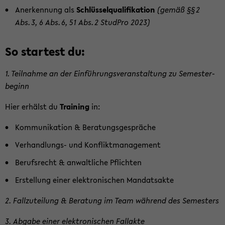
An­er­ken­nung als
Schlüs­sel­qua­li­fi­ka­ti­on
(gemäß §§ 2
Abs. 3, 6 Abs. 6, 51 Abs. 2 Stud­Pro 2023)
So star­test du:
1. Teil­nah­me an der Ein­füh­rungs­ver­an­stal­tung zu Se­mes­ter­
be­ginn
Hier er­hälst du
Trai­ning
in:
Kom­mu­ni­ka­ti­on & Be­ra­tungs­ge­sprä­che
Verhandlungs-​ und Kon­flikt­ma­nage­ment
Be­rufs­recht & an­walt­li­che Pflich­ten
Er­stel­lung einer elek­tro­ni­schen Man­dats­ak­te
2. Fall­zu­tei­lung & Be­ra­tung im Team wäh­rend des Se­mes­ters
3. Ab­ga­be einer elek­tro­ni­schen Fall­ak­te