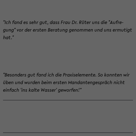
"Ich fand es sehr gut, dass Frau Dr. Rüter uns die "Auf­re­
gung" vor der ers­ten Be­ra­tung ge­nom­men und uns er­mu­tigt
hat."
"Be­son­ders gut fand ich die Pra­xis­ele­men­te. So konn­ten wir
üben und wur­den beim ers­ten Man­dan­ten­ge­spräch nicht
ein­fach 'ins kalte Was­ser' ge­wor­fen!"