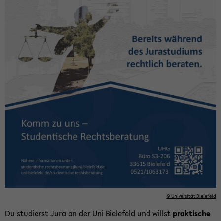
© Uni­ver­si­tät Bie­le­feld
Du stu­dierst Jura an der Uni Bie­le­feld und willst
prak­ti­sche