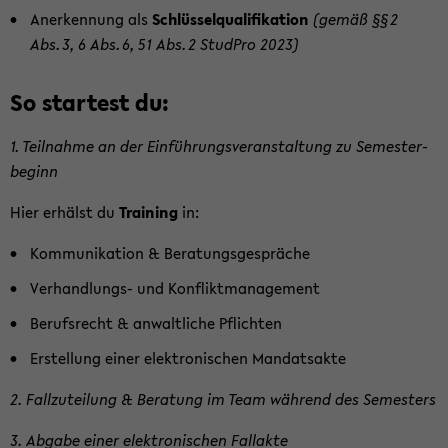
An­er­ken­nung als
Schlüs­sel­qua­li­fi­ka­ti­on
(gemäß §§ 2
Abs. 3, 6 Abs. 6, 51 Abs. 2 Stud­Pro 2023)
So star­test du:
1. Teil­nah­me an der Ein­füh­rungs­ver­an­stal­tung zu Se­mes­ter­
be­ginn
Hier er­hälst du
Trai­ning
in:
Kom­mu­ni­ka­ti­on & Be­ra­tungs­ge­sprä­che
Verhandlungs-​ und Kon­flikt­ma­nage­ment
Be­rufs­recht & an­walt­li­che Pflich­ten
Er­stel­lung einer elek­tro­ni­schen Man­dats­ak­te
2. Fall­zu­tei­lung & Be­ra­tung im Team wäh­rend des Se­mes­ters
3. Ab­ga­be einer elek­tro­ni­schen Fall­ak­te