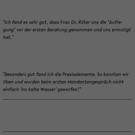
"Ich fand es sehr gut, dass Frau Dr. Rüter uns die "Auf­re­
gung" vor der ers­ten Be­ra­tung ge­nom­men und uns er­mu­tigt
hat."
"Be­son­ders gut fand ich die Pra­xis­ele­men­te. So konn­ten wir
üben und wur­den beim ers­ten Man­dan­ten­ge­spräch nicht
ein­fach 'ins kalte Was­ser' ge­wor­fen!"