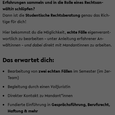
Er­fah­run­gen sam­meln und in die Rolle eines Rechts­an­
wält
in
schlüp­fen?
Dann ist die
Stu­den­ti­sche Rechts­be­ra­tung
genau das Rich­
ti­ge für dich!
Hier be­kommst du die Mög­lich­keit,
echte Fälle
ei­gen­ver­ant­
wort­lich zu be­ar­bei­ten – unter An­lei­tung er­fah­re­ner An­
wält
innen – und dabei di­rekt mit Man­dant
innen zu ar­bei­ten.
Das er­war­tet dich:
Be­ar­bei­tung von
zwei ech­ten Fäl­len
im Se­mes­ter (im 2er-​
Team)
Be­glei­tung durch einen
Voll­ju­rist
in
Di­rek­ter Kon­takt zu Man­dant*innen
Fun­dier­te Ein­füh­rung in
Ge­sprächs­füh­rung, Be­rufs­recht,
Haf­tung & mehr