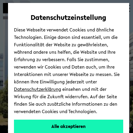
Automatische
zum
zum
zum
Inhaltswechsel
Hauptinhalt
Hauptmenü
Fußbereich
Datenschutzeinstellung
vermeiden
wechseln
wechseln
wechseln
Diese Webseite verwendet Cookies und ähnliche
Technologien. Einige davon sind essentiell, um die
Funktionalität der Website zu gewährleisten,
während andere uns helfen, die Website und Ihre
Erfahrung zu verbessern. Falls Sie zustimmen,
verwenden wir Cookies und Daten auch, um Ihre
Ich möch­te be­ra­ten
Interaktionen mit unserer Webseite zu messen. Sie
können Ihre Einwilligung jederzeit unter
Datenschutzerklärung
einsehen und mit der
Wirkung für die Zukunft widerrufen. Auf der Seite
finden Sie auch zusätzliche Informationen zu den
verwendeten Cookies und Technologien.
Alle akzeptieren
© Uni­ver­si­tät Bie­le­feld