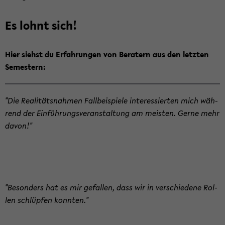
Es lohnt sich!
Hier siehst du Er­fah­run­gen von Be­ra­tern aus den letz­ten
Se­mes­tern:
"Die Rea­li­täts­nah­men Fall­bei­spie­le in­ter­es­sier­ten mich wäh­
rend der Ein­füh­rungs­ver­an­stal­tung am meis­ten. Gerne mehr
davon!"
"Be­son­ders hat es mir ge­fal­len, dass wir in ver­schie­de­ne Rol­
len schlüp­fen konn­ten."