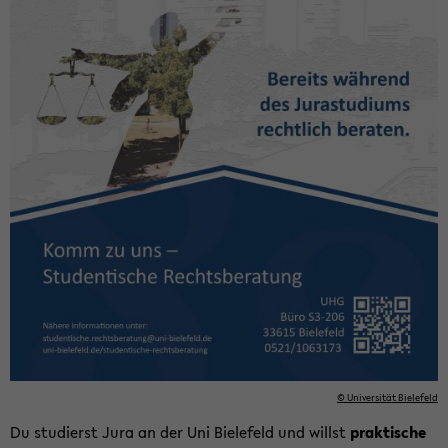
© Uni­ver­si­tät Bie­le­feld
Du stu­dierst Jura an der Uni Bie­le­feld und willst
prak­ti­sche