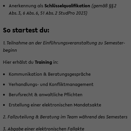
An­er­ken­nung als
Schlüs­sel­qua­li­fi­ka­ti­on
(gemäß §§ 2
Abs. 3, 6 Abs. 6, 51 Abs. 2 Stud­Pro 2023)
So star­test du:
1. Teil­nah­me an der Ein­füh­rungs­ver­an­stal­tung zu Se­mes­ter­
be­ginn
Hier er­hälst du
Trai­ning
in:
Kom­mu­ni­ka­ti­on & Be­ra­tungs­ge­sprä­che
Verhandlungs-​ und Kon­flikt­ma­nage­ment
Be­rufs­recht & an­walt­li­che Pflich­ten
Er­stel­lung einer elek­tro­ni­schen Man­dats­ak­te
2. Fall­zu­tei­lung & Be­ra­tung im Team wäh­rend des Se­mes­ters
3. Ab­ga­be einer elek­tro­ni­schen Fall­ak­te