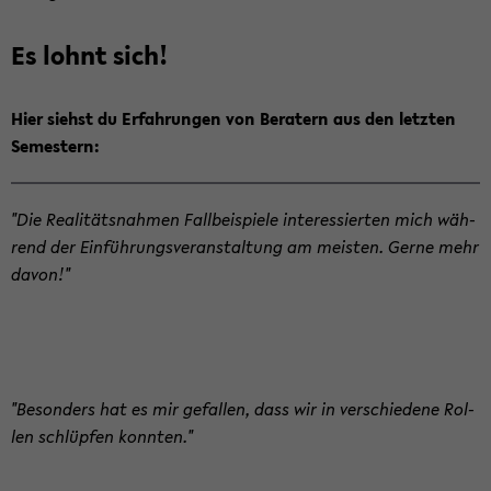
Es lohnt sich!
Hier siehst du Er­fah­run­gen von Be­ra­tern aus den letz­ten
Se­mes­tern:
"Die Rea­li­täts­nah­men Fall­bei­spie­le in­ter­es­sier­ten mich wäh­
rend der Ein­füh­rungs­ver­an­stal­tung am meis­ten. Gerne mehr
davon!"
"Be­son­ders hat es mir ge­fal­len, dass wir in ver­schie­de­ne Rol­
len schlüp­fen konn­ten."