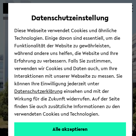
Automatische
zum
zum
zum
Inhaltswechsel
Hauptinhalt
Hauptmenü
Fußbereich
Datenschutzeinstellung
vermeiden
wechseln
wechseln
wechseln
Diese Webseite verwendet Cookies und ähnliche
Technologien. Einige davon sind essentiell, um die
Funktionalität der Website zu gewährleisten,
während andere uns helfen, die Website und Ihre
Erfahrung zu verbessern. Falls Sie zustimmen,
verwenden wir Cookies und Daten auch, um Ihre
Ich möch­te be­ra­ten
Interaktionen mit unserer Webseite zu messen. Sie
können Ihre Einwilligung jederzeit unter
Datenschutzerklärung
einsehen und mit der
Wirkung für die Zukunft widerrufen. Auf der Seite
finden Sie auch zusätzliche Informationen zu den
verwendeten Cookies und Technologien.
Alle akzeptieren
© Uni­ver­si­tät Bie­le­feld