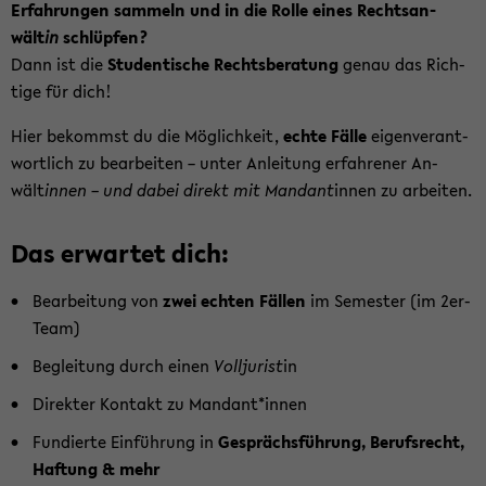
Er­fah­run­gen sam­meln und in die Rolle eines Rechts­an­
wält
in
schlüp­fen?
Dann ist die
Stu­den­ti­sche Rechts­be­ra­tung
genau das Rich­
ti­ge für dich!
Hier be­kommst du die Mög­lich­keit,
echte Fälle
ei­gen­ver­ant­
wort­lich zu be­ar­bei­ten – unter An­lei­tung er­fah­re­ner An­
wält
innen – und dabei di­rekt mit Man­dant
innen zu ar­bei­ten.
Das er­war­tet dich:
Be­ar­bei­tung von
zwei ech­ten Fäl­len
im Se­mes­ter (im 2er-​
Team)
Be­glei­tung durch einen
Voll­ju­rist
in
Di­rek­ter Kon­takt zu Man­dant*innen
Fun­dier­te Ein­füh­rung in
Ge­sprächs­füh­rung, Be­rufs­recht,
Haf­tung & mehr