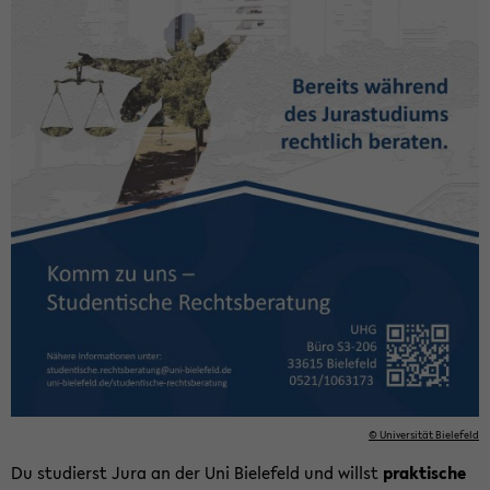
© Uni­ver­si­tät Bie­le­feld
Du stu­dierst Jura an der Uni Bie­le­feld und willst
prak­ti­sche