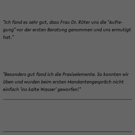
"Ich fand es sehr gut, dass Frau Dr. Rüter uns die "Auf­re­
gung" vor der ers­ten Be­ra­tung ge­nom­men und uns er­mu­tigt
hat."
"Be­son­ders gut fand ich die Pra­xis­ele­men­te. So konn­ten wir
üben und wur­den beim ers­ten Man­dan­ten­ge­spräch nicht
ein­fach 'ins kalte Was­ser' ge­wor­fen!"