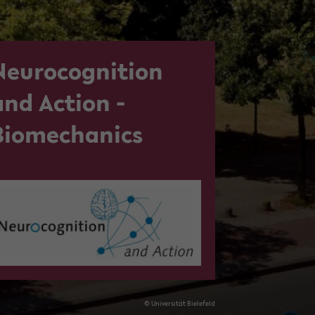
Neurocognition
and ­Action -
Biomechanics
© Uni­ver­si­tät Bie­le­feld