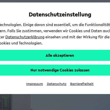
Automatische
zum
zum
zum
Inhaltswechsel
Hauptinhalt
Hauptmenü
Fußbereich
Datenschutzeinstellung
vermeiden
wechseln
wechseln
wechseln
chnologien. Einige davon sind essentiell, um die Funktionalit
sern. Falls Sie zustimmen, verwenden wir Cookies und Daten auc
nter
Datenschutzerklärung
einsehen und mit der Wirkung für die 
ookies und Technologien.
Alle akzeptieren
Nur notwendige Cookies zulassen
Impressum
Datenschutz
Barrierefreiheit