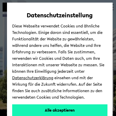
avoid
zum
zum
zum
automatic
Hauptinhalt
Hauptmenü
Fußbereich
Datenschutzeinstellung
content
wechseln
wechseln
wechseln
change
Diese Webseite verwendet Cookies und ähnliche
Technologien. Einige davon sind essentiell, um die
Funktionalität der Website zu gewährleisten,
während andere uns helfen, die Website und Ihre
Erfahrung zu verbessern. Falls Sie zustimmen,
verwenden wir Cookies und Daten auch, um Ihre
Travel Sup­port
Interaktionen mit unserer Webseite zu messen. Sie
können Ihre Einwilligung jederzeit unter
Datenschutzerklärung
einsehen und mit der
Wirkung für die Zukunft widerrufen. Auf der Seite
finden Sie auch zusätzliche Informationen zu den
verwendeten Cookies und Technologien.
Alle akzeptieren
© Uni­ver­sität Biele­feld