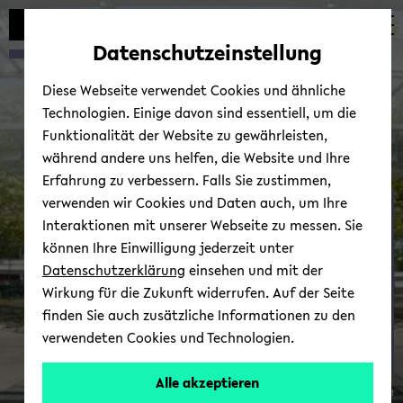
Automatische
zum
zum
zum
Inhaltswechsel
Hauptinhalt
Hauptmenü
Fußbereich
Datenschutzeinstellung
vermeiden
wechseln
wechseln
wechseln
Diese Webseite verwendet Cookies und ähnliche
Technologien. Einige davon sind essentiell, um die
Funktionalität der Website zu gewährleisten,
während andere uns helfen, die Website und Ihre
Erfahrung zu verbessern. Falls Sie zustimmen,
verwenden wir Cookies und Daten auch, um Ihre
Mar­ke­ting
Interaktionen mit unserer Webseite zu messen. Sie
können Ihre Einwilligung jederzeit unter
Datenschutzerklärung
einsehen und mit der
Wirkung für die Zukunft widerrufen. Auf der Seite
finden Sie auch zusätzliche Informationen zu den
verwendeten Cookies und Technologien.
Prof.
Alle akzeptieren
© Uni­ver­si­tät Bie­le­feld
Dr.