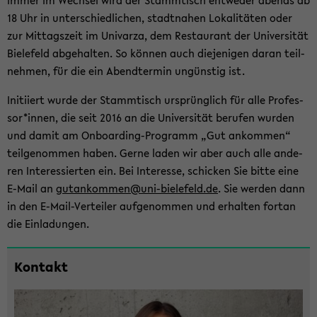
Immer im Wech­sel wird der Stamm­tisch ent­we­der abends ab
18 Uhr in un­ter­schied­li­chen, stadt­na­hen Lo­ka­li­tä­ten oder
zur Mit­tags­zeit im Uni­var­za, dem Re­stau­rant der Uni­ver­si­tät
Bie­le­feld ab­ge­hal­ten. So kön­nen auch die­je­ni­gen daran teil­
neh­men, für die ein Abend­ter­min un­güns­tig ist.
In­iti­iert wurde der Stamm­tisch ur­sprüng­lich für alle Pro­fes­
sor*innen, die seit 2016 an die Uni­ver­si­tät be­ru­fen wur­den
und damit am Onboarding-​Programm „Gut an­kom­men“
teil­ge­nom­men haben. Gerne laden wir aber auch alle an­de­
ren In­ter­es­sier­ten ein. Bei In­ter­es­se, schi­cken Sie bitte eine
E-​Mail an
gu­t­an­kom­men@uni-​bielefeld.de
. Sie wer­den dann
in den E-​Mail-Verteiler auf­ge­nom­men und er­hal­ten fort­an
die Ein­la­dun­gen.
Zum
Kon­takt
Haupt­
in­
halt