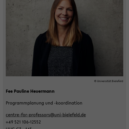
der
Sek­
ti­
on
wech­
seln
© Uni­ver­si­tät Bie­le­feld
Fee Pau­li­ne Heu­er­mann
Pro­gramm­pla­nung und -​koordination
centre-​for-professors@uni-​bielefeld.de
+49 521 106-​12552