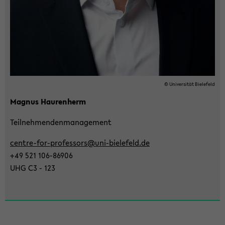
© Uni­ver­si­tät Bie­le­feld
Ma­gnus Hau­ren­herm
Teil­neh­men­den­ma­nage­ment
centre-​for-professors@uni-​bielefeld.de
+49 521 106-​86906
UHG C3 - 123