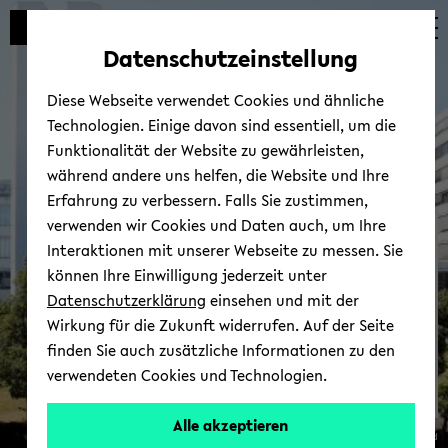
Automatische
zum
zum
zum
Inhaltswechsel
Hauptinhalt
Hauptmenü
Fußbereich
Datenschutzeinstellung
vermeiden
wechseln
wechseln
wechseln
Diese Webseite verwendet Cookies und ähnliche
Technologien. Einige davon sind essentiell, um die
Funktionalität der Website zu gewährleisten,
während andere uns helfen, die Website und Ihre
Erfahrung zu verbessern. Falls Sie zustimmen,
verwenden wir Cookies und Daten auch, um Ihre
Cent­re for Pro­fes­sors |
Interaktionen mit unserer Webseite zu messen. Sie
An­ge­bo­te
können Ihre Einwilligung jederzeit unter
Datenschutzerklärung
einsehen und mit der
Wirkung für die Zukunft widerrufen. Auf der Seite
finden Sie auch zusätzliche Informationen zu den
verwendeten Cookies und Technologien.
Alle akzeptieren
© Uni­ver­si­tät Bie­le­feld