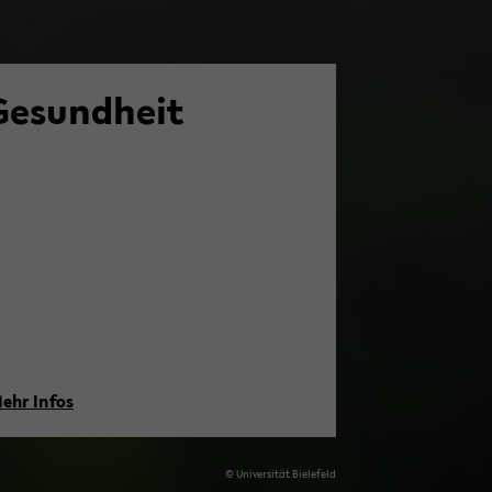
Ge­sund­heit
ehr Infos
© Uni­ver­si­tät Bie­le­feld