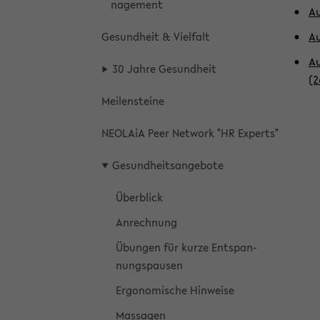
nage­ment
Au
Ge­sund­heit & Viel­falt
Au
Au
30 Jahre Ge­sund­heit
(2
Mei­len­stei­ne
NEO­LA­iA Peer Net­work "HR Ex­perts"
Ge­sund­heits­an­ge­bo­te
Über­blick
An­rech­nung
Übun­gen für kurze Ent­span­
nungs­pau­sen
Er­go­no­mi­sche Hin­wei­se
Mas­sa­gen