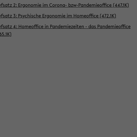
f­satz 2: Er­go­no­mie im Corona-​ bzw-​Pandemieoffice (447.1K)
f­satz 3: Psy­chi­sche Er­go­no­mie im Ho­me­of­fice (472.1K)
f­satz 4: Ho­me­of­fice in Pan­de­mie­zei­ten - das Pan­de­mie­of­fice
65.1K)