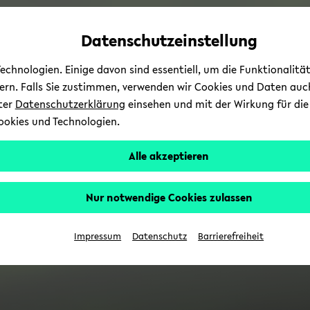
Automatische
zum
zum
zum
Inhaltswechsel
Hauptinhalt
Hauptmenü
Fußbereich
Datenschutzeinstellung
vermeiden
wechseln
wechseln
wechseln
chnologien. Einige davon sind essentiell, um die Funktionalit
sern. Falls Sie zustimmen, verwenden wir Cookies und Daten auc
nter
Datenschutzerklärung
einsehen und mit der Wirkung für die 
ookies und Technologien.
Alle akzeptieren
Nur notwendige Cookies zulassen
Impressum
Datenschutz
Barrierefreiheit