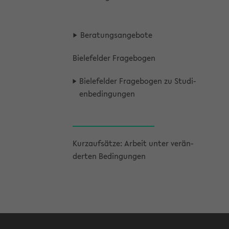
Be­ra­tungs­an­ge­bo­te
Bie­le­fel­der Fra­ge­bo­gen
Bie­le­fel­der Fra­ge­bo­gen zu Stu­di­
en­be­din­gun­gen
Kurz­auf­sät­ze: Ar­beit unter ver­än­
der­ten Be­din­gun­gen