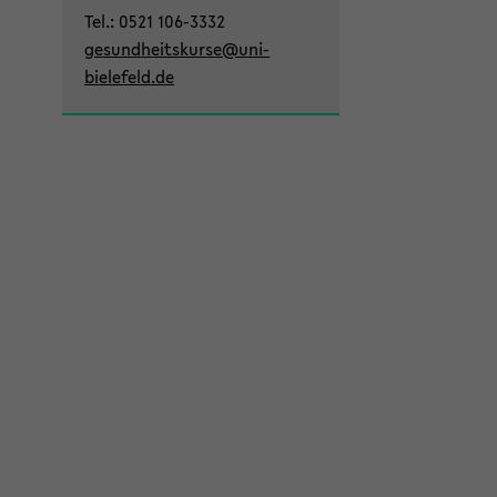
Sek­
Tel.: 0521 106-​3332
ti­
ge­sund­heits­kur­se@uni-​
on
bielefeld.de
wech­
seln