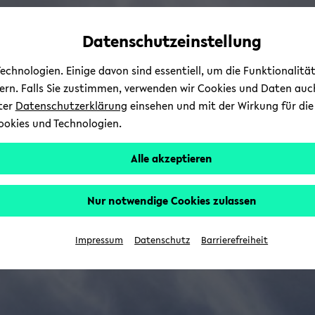
Automatische
zum
zum
zum
Inhaltswechsel
Hauptinhalt
Hauptmenü
Fußbereich
Datenschutzeinstellung
vermeiden
wechseln
wechseln
wechseln
chnologien. Einige davon sind essentiell, um die Funktionalit
sern. Falls Sie zustimmen, verwenden wir Cookies und Daten auc
nter
Datenschutzerklärung
einsehen und mit der Wirkung für die 
ookies und Technologien.
Alle akzeptieren
Nur notwendige Cookies zulassen
Impressum
Datenschutz
Barrierefreiheit