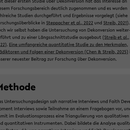
it die­ser ers­ten Stu­die über De­kon­ver­si­on hat das In­ter­es­se an
e­sem For­schungs­be­reich deut­lich zu­ge­nom­men und es wur­den
hl­rei­che Stu­di­en durch­ge­führt und Er­geb­nis­se vor­ge­legt (siehe
r­schungs­über­bli­cke in
Stepp­a­cher et al., 2022
und
Streib, 2021
).
ch wir selbst haben die Un­ter­su­chung von De­kon­ver­si­on wei­ter
­führt und zu einer Längs­schnitt­stu­die aus­ge­baut
(Streib et al.,
22)
.
Eine um­fang­rei­che quan­ti­ta­ti­ve Stu­die zu den Merk­ma­len,
ä­dik­to­ren und Fol­gen einer De­kon­ver­si­on
(Chen & Streib, 2025)
­se­rer neu­es­ter Bei­trag zur For­schung über De­kon­ver­si­on.
e­tho­de
s Un­ter­su­chungs­de­sign sah nar­ra­ti­ve In­ter­views und Faith De­v
­p­ment In­ter­views sowie Teil­nah­me an einem Fra­ge­bo­gen vor, un
mit im Eva­lua­ti­ons­pro­zess eine Tri­an­gu­lie­rung von qua­li­ta­ti­ven
d quan­ti­ta­ti­ven In­stru­men­ten. Dabei bil­de­te die Ana­ly­se qua­li­t