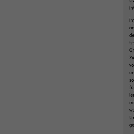
ti
In
Im
an
de
te
Gr
Zi
vo
un
so
fü
le
me
wu
tr
ge