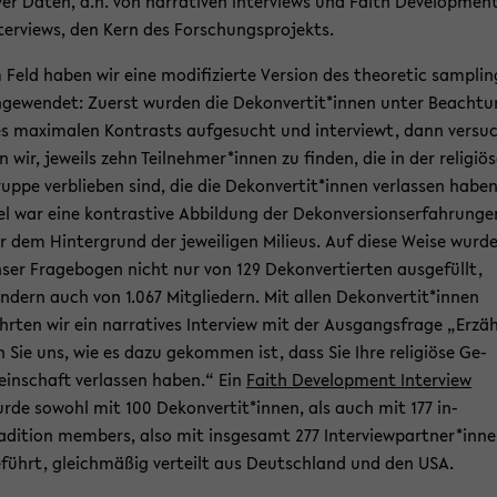
­ver Daten, d.h. von nar­ra­ti­ven In­ter­views und Faith De­ve­lo­p­men
­ter­views, den Kern des For­schungs­pro­jekts.
 Feld haben wir eine mo­di­fi­zier­te Ver­si­on des theo­re­tic sam­plin
­ge­wen­det: Zu­erst wur­den die De­kon­ver­tit*innen unter Be­ach­t
s ma­xi­ma­len Kon­trasts auf­ge­sucht und in­ter­viewt, dann ver­su
n wir, je­weils zehn Teil­neh­mer*innen zu fin­den, die in der re­li­giö­
up­pe ver­blie­ben sind, die die De­kon­ver­tit*innen ver­las­sen haben
el war eine kon­tras­ti­ve Ab­bil­dung der De­kon­ver­si­ons­er­fah­run­ge
r dem Hin­ter­grund der je­wei­li­gen Mi­lieus. Auf diese Weise wurd
ser Fra­ge­bo­gen nicht nur von 129 De­kon­ver­tier­ten aus­ge­füllt,
n­dern auch von 1.067 Mit­glie­dern. Mit allen De­kon­ver­tit*innen
hr­ten wir ein nar­ra­ti­ves In­ter­view mit der Aus­gangs­fra­ge „Er­zä
n Sie uns, wie es dazu ge­kom­men ist, dass Sie Ihre re­li­giö­se Ge­
in­schaft ver­las­sen haben.“ Ein
Faith De­ve­lo­p­ment In­ter­view
rde so­wohl mit 100 De­kon­ver­tit*innen, als auch mit 177 in-​
adition mem­bers, also mit ins­ge­samt 277 In­ter­view­part­ner*inn
­führt, gleich­mä­ßig ver­teilt aus Deutsch­land und den USA.