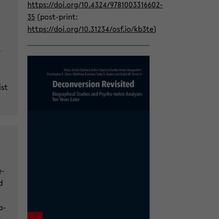
https://doi.org/10.4324/9781003316602-​
35
(post-​print:
https://doi.org/10.31234/osf.io/kb3te
)
­
ist
e­
d
a­