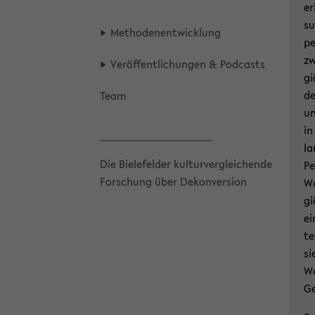
er
su
Me­tho­den­ent­wick­lung
pe
zw
Ver­öf­fent­li­chun­gen & Pod­casts
gi
de
Team
un
in
la
Die Bie­le­fel­der kul­tur­ver­glei­chen­de
Pe
For­schung über De­kon­ver­si­on
Wo
gi
ei
te
si
Wo
Ge