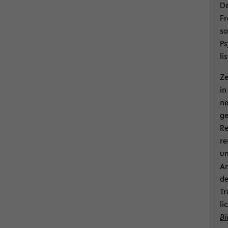
De
Fr
so
Ps
li
Ze
in
ne
ge
Re
re
un
An
de
Tr
li
Bi