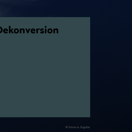
e­kon­ver­si­on
© Simon A. Eu­gs­ter