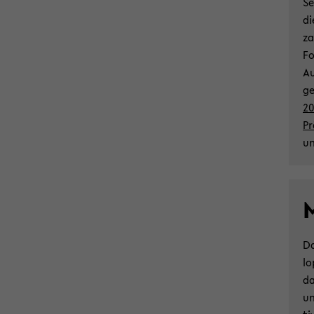
Se
di
za
Fo
Au
ge
20
Pr
un
M
Da
lo
da
un