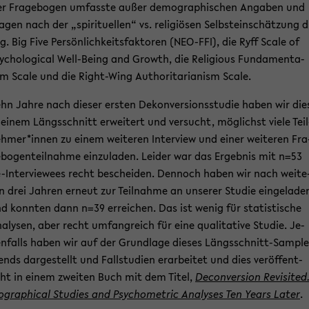
r Fra­ge­bo­gen um­fass­te außer de­mo­gra­phi­schen An­ga­ben und
a­gen nach der „spi­ri­tu­el­len“ vs. re­li­giö­sen Selbst­ein­schät­zung d
g. Big Five Per­sön­lich­keits­fak­to­ren (NEO-​FFI), die Ryff Scale of
y­cho­lo­gi­cal Well-​Being and Growth, die Re­li­gious Fun­da­men­ta­
sm Scale und die Right-​Wing Autho­ri­ta­ria­nism Scale.
hn Jahre nach die­ser ers­ten De­kon­ver­si­ons­stu­die haben wir die
 einem Längs­schnitt er­wei­tert und ver­sucht, mög­lichst viele Teil
h­mer*innen zu einem wei­te­ren In­ter­view und einer wei­te­ren Fra
­bo­gen­teil­nah­me ein­zu­la­den. Lei­der war das Er­geb­nis mit n=53
-​Interviewees recht be­schei­den. Den­noch haben wir nach wei­te
n drei Jah­ren er­neut zur Teil­nah­me an un­se­rer Stu­die ein­ge­la­de
d konn­ten dann n=39 er­rei­chen. Das ist wenig für sta­tis­ti­sche
a­ly­sen, aber recht um­fang­reich für eine qua­li­ta­ti­ve Stu­die. Je­
n­falls haben wir auf der Grund­la­ge die­ses Längsschnitt-​Sampl
ends dar­ge­stellt und Fall­stu­di­en er­ar­bei­tet und dies ver­öf­fent­
cht in einem zwei­ten Buch mit dem Titel,
De­con­ver­si­on Re­vi­si­ted
o­gra­phi­cal Stu­dies and Psy­cho­metric Ana­ly­ses Ten Years Later
.