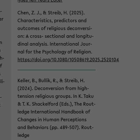
Sek­
ti­
p­
Chen, Z. J., & Streib, H. (2025).
on
er
Cha­rac­te­ris­tics, pre­dic­tors and
wech­
­
out­co­mes of re­li­gious de­con­ver­si­
seln
on: A cross-​ sec­tio­nal and lon­gi­tu­
n
di­nal ana­ly­sis. In­ter­na­tio­nal Jour­
n
nal for the Psy­cho­lo­gy of Re­li­gi­on.
ch­
https://doi.org/10.1080/10508619.2025.2520104
f
s
Kel­ler, B., Bul­lik, R., & Streib, H.
li­
(2024). De­con­ver­si­on from high-​
tension re­li­gious groups. In K. Taku
­
& T. K. Shackel­ford (Eds.), The Rout­
t
ledge In­ter­na­tio­nal Hand­book of
Chan­ges in Human Per­cep­ti­ons
and Be­ha­vi­ors (pp. 489-​507). Rout­
ledge