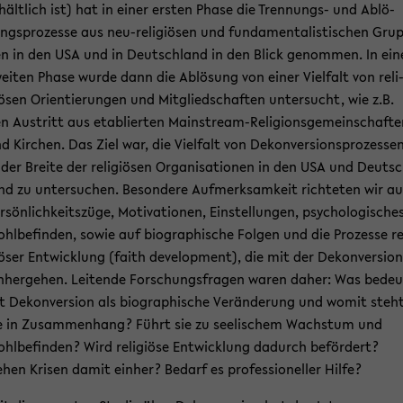
­hält­lich ist) hat in einer ers­ten Phase die Trennungs-​ und Ab­lö­
ngs­pro­zes­se aus neu-​religiösen und fun­da­men­ta­lis­ti­schen Gru
n in den USA und in Deutsch­land in den Blick ge­nom­men. In ein
ei­ten Phase wurde dann die Ab­lö­sung von einer Viel­falt von re­li
ö­sen Ori­en­tie­run­gen und Mit­glied­schaf­ten un­ter­sucht, wie z.B.
n Aus­tritt aus eta­blier­ten Mainstream-​Religionsgemeinschafte
d Kir­chen. Das Ziel war, die Viel­falt von De­kon­ver­si­ons­pro­zes­se
 der Brei­te der re­li­giö­sen Or­ga­ni­sa­tio­nen in den USA und Deuts
nd zu un­ter­su­chen. Be­son­de­re Auf­merk­sam­keit rich­te­ten wir au
r­sön­lich­keits­zü­ge, Mo­ti­va­tio­nen, Ein­stel­lun­gen, psy­cho­lo­gi­sche
hl­be­fin­den, sowie auf bio­gra­phi­sche Fol­gen und die Pro­zes­se re­
ö­ser Ent­wick­lung (faith de­ve­lo­p­ment), die mit der De­kon­ver­si­on
n­her­ge­hen. Lei­ten­de For­schungs­fra­gen waren daher: Was be­deu
t De­kon­ver­si­on als bio­gra­phi­sche Ver­än­de­rung und womit steh
e in Zu­sam­men­hang? Führt sie zu see­li­schem Wachs­tum und
hl­be­fin­den? Wird re­li­giö­se Ent­wick­lung da­durch be­för­dert?
hen Kri­sen damit ein­her? Be­darf es pro­fes­sio­nel­ler Hilfe?