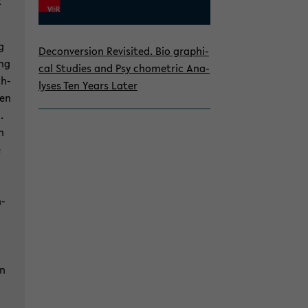
t
g
De­con­ver­si­on Re­vi­si­ted. Bio­ gra­phi­
ung
cal Stu­dies and Psy­ cho­metric Ana­
ch­
ly­ses Ten Years Later
sen
.
n
e
h­
en