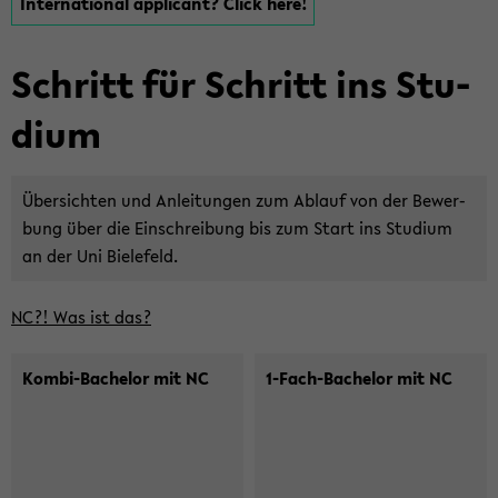
In­ter­na­tio­nal ap­p­li­cant? Click here!
Schritt für Schritt ins Stu­
di­um
Über­sich­ten und An­lei­tun­gen zum Ab­lauf von der Be­wer­
bung über die Ein­schrei­bung bis zum Start ins Stu­di­um
an der Uni Bie­le­feld.
NC?! Was ist das?
Kombi-​Bachelor mit NC
1-​Fach-Bachelor mit NC