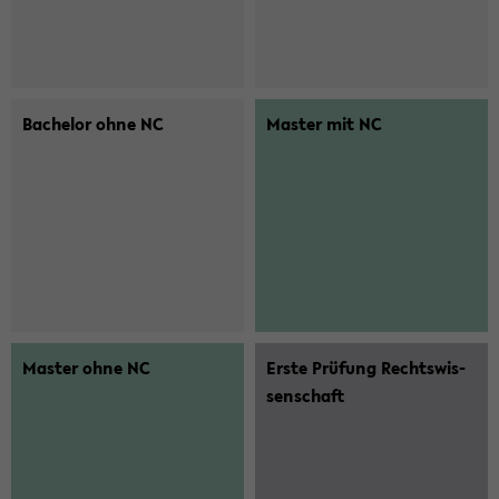
Ba­che­lor ohne NC
Mas­ter mit NC
Mas­ter ohne NC
Erste Prü­fung Rechts­wis­
sen­schaft