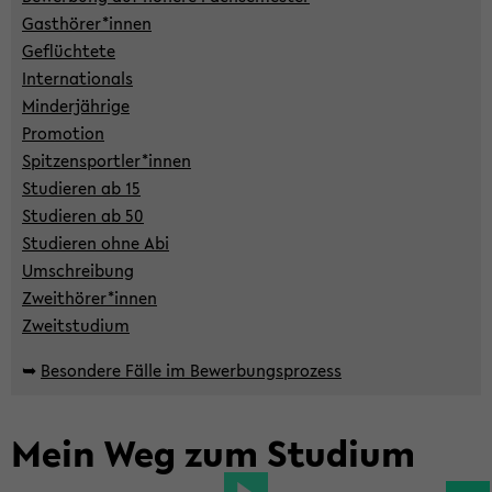
Gast­hö­rer*innen
Ge­flüch­te­te
In­ter­na­tio­nals
Min­der­jäh­ri­ge
Pro­mo­ti­on
Spit­zen­sport­ler*innen
Stu­die­ren ab 15
Stu­die­ren ab 50
Stu­die­ren ohne Abi
Um­schrei­bung
Zweit­hö­rer*innen
Zweit­stu­di­um
➥
Be­son­de­re Fälle im Be­wer­bungs­pro­zess
Mein Weg zum Stu­di­um