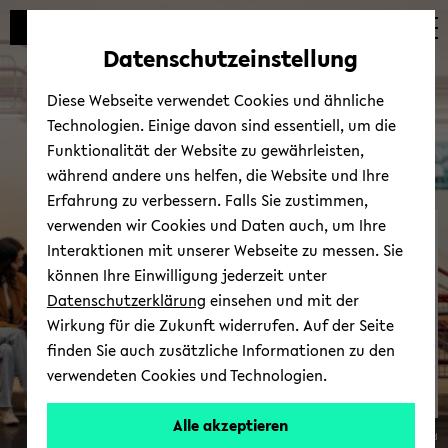
Automatische
zum
zum
zum
Inhaltswechsel
Hauptinhalt
Hauptmenü
Fußbereich
Datenschutzeinstellung
vermeiden
wechseln
wechseln
wechseln
Diese Webseite verwendet Cookies und ähnliche
Technologien. Einige davon sind essentiell, um die
Funktionalität der Website zu gewährleisten,
während andere uns helfen, die Website und Ihre
Erfahrung zu verbessern. Falls Sie zustimmen,
verwenden wir Cookies und Daten auch, um Ihre
Be­wer­bung
Interaktionen mit unserer Webseite zu messen. Sie
können Ihre Einwilligung jederzeit unter
Datenschutzerklärung
einsehen und mit der
Wirkung für die Zukunft widerrufen. Auf der Seite
finden Sie auch zusätzliche Informationen zu den
verwendeten Cookies und Technologien.
Alle akzeptieren
© Uni­ver­si­tät Bie­le­feld