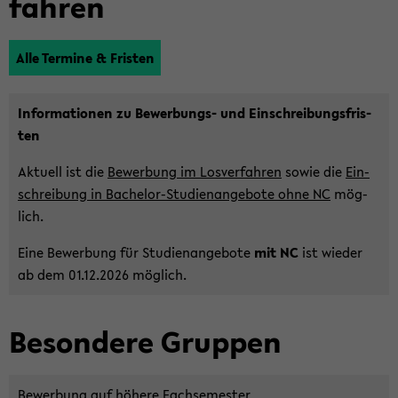
fah­ren
Alle Ter­mi­ne & Fris­ten
In­for­ma­tio­nen zu Bewerbungs-​ und Ein­schrei­bungs­fris­
ten
Ak­tu­ell ist die
Be­wer­bung im Los­ver­fah­ren
sowie die
Ein­
schrei­bung in Bachelor-​Studienangebote ohne NC
mög­
lich.
Eine Be­wer­bung für Stu­di­en­an­ge­bo­te
mit NC
ist wie­der
ab dem 01.12.2026 mög­lich.
Be­son­de­re Grup­pen
Be­wer­bung auf hö­he­re Fach­se­mes­ter