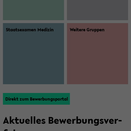
Staats­examen Me­di­zin
Weitere ­Gruppen
Di­rekt zum Be­wer­bungs­por­tal
Ak­tu­el­les Be­wer­bungs­ver­