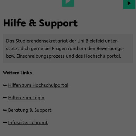
Hilfe & Sup­port
Das
Stu­die­ren­den­se­kre­ta­ri­at der Uni Bie­le­feld
un­ter­
stützt dich gerne bei Fra­gen rund um den Bewerbungs-​
bzw. Ein­schrei­bungs­pro­zess und das Hoch­schul­por­tal.
Wei­te­re Links
➥
Hil­fen zum Hoch­schul­por­tal
➥
Hil­fen zum Login
➥
Be­ra­tung & Sup­port
➥
In­fo­sei­te: Lehr­amt