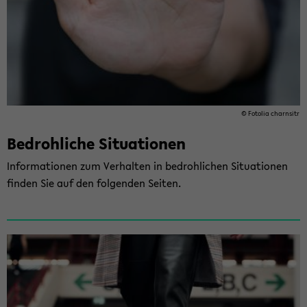
© Fo­to­lia charn­sitr
Be­droh­li­che Si­tua­tio­nen
In­for­ma­tio­nen zum Ver­hal­ten in be­droh­li­chen Si­tua­tio­nen
fin­den Sie auf den fol­gen­den Sei­ten.