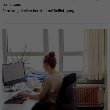
ten las­sen.
Be­ra­tungs­stel­len be­ra­ten bei Be­läs­ti­gung.