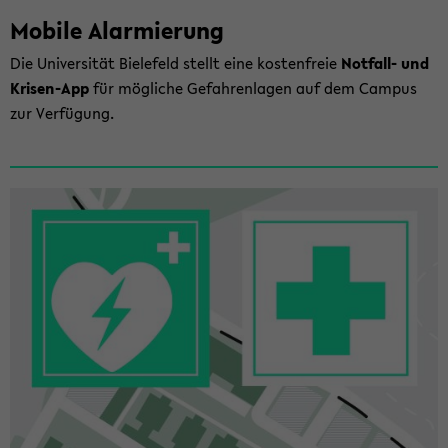
Mo­bi­le Alar­mie­rung
Die Uni­ver­si­tät Bie­le­feld stellt eine kos­ten­freie
Notfall-​ und
Krisen-​App
für mög­li­che Ge­fah­ren­la­gen auf dem Cam­pus
zur Ver­fü­gung.