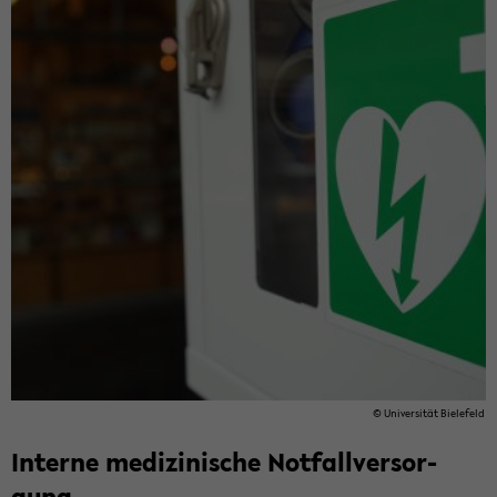
© Uni­ver­si­tät Bie­le­feld
In­ter­ne me­di­zi­ni­sche Not­fall­ver­sor­
gung