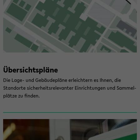
Über­sichts­plä­ne
Die Lage- und Ge­bäu­de­plä­ne er­leich­tern es Ihnen, die
Stand­or­te si­cher­heits­re­le­van­ter Ein­rich­tun­gen und Sam­mel­
plät­ze zu fin­den.