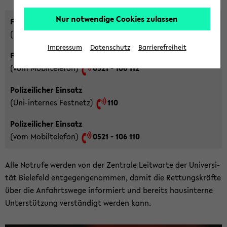
Nur notwendige Cookies zulassen
Feuer / Un­fall
(Uni-​internes Fest­netz)
112
Impressum
Datenschutz
Barrierefreiheit
Feuer / Un­fall
(vom Mo­bil­te­le­fon)
0521 - 106 112
Po­li­zei­li­cher Ein­satz
(Uni-​internes Fest­netz)
110
Po­li­zei­li­cher Ein­satz
(vom Mo­bil­te­le­fon)
0521 - 106 110
Alle Not­ru­fe wer­den von der Zen­tra­le Leit­war­te der Uni­ver­si­
tät Bie­le­feld ent­ge­gen­ge­nom­men, damit die Ret­tungs­kräf­te
über die An­fahrts­we­ge in­for­miert und be­reits haus­in­ter­ne
Un­ter­stüt­zung ver­stän­digt wer­den kann.