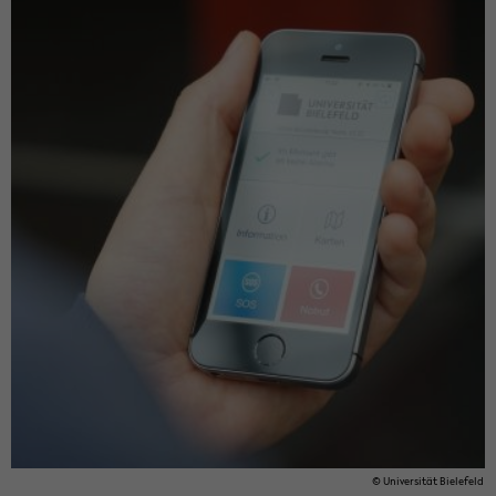
© Uni­ver­si­tät Bie­le­feld