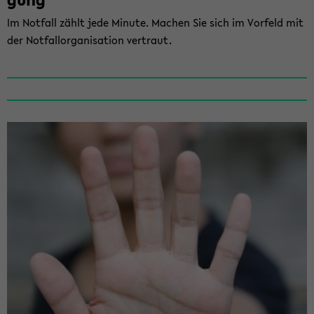
Im Not­fall zählt jede Mi­nu­te. Ma­chen Sie sich im Vor­feld mit
der Not­fall­orga­ni­sa­ti­on ver­traut.