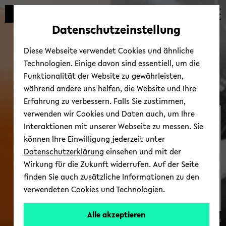
Automatische
zum
zum
zum
Inhaltswechsel
Hauptinhalt
Hauptmenü
Fußbereich
Datenschutzeinstellung
vermeiden
wechseln
wechseln
wechseln
Diese Webseite verwendet Cookies und ähnliche
Technologien. Einige davon sind essentiell, um die
Funktionalität der Website zu gewährleisten,
während andere uns helfen, die Website und Ihre
Erfahrung zu verbessern. Falls Sie zustimmen,
verwenden wir Cookies und Daten auch, um Ihre
Hilfe und Not­fall
Interaktionen mit unserer Webseite zu messen. Sie
können Ihre Einwilligung jederzeit unter
Datenschutzerklärung
einsehen und mit der
Wirkung für die Zukunft widerrufen. Auf der Seite
finden Sie auch zusätzliche Informationen zu den
verwendeten Cookies und Technologien.
Alle akzeptieren
© Uni­ver­si­tät Bie­le­feld