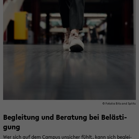
© Fo­to­lia Bits and Splits
Be­glei­tung und Be­ra­tung bei Be­läs­ti­
gung
Wer sich auf dem Cam­pus un­si­cher fühlt, kann sich be­glei­