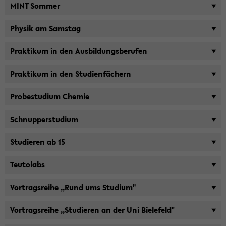
MINT Som­mer
Phy­sik am Sams­tag
Prak­ti­kum in den Aus­bil­dungs­be­ru­fen
Prak­ti­kum in den Stu­di­en­fä­chern
Pro­be­stu­di­um Che­mie
Schnup­per­stu­di­um
Stu­die­ren ab 15
Teu­tol­abs
Vor­trags­rei­he ,,Rund ums Stu­di­um''
Vor­trags­rei­he ,,Stu­die­ren an der Uni Bie­le­feld"