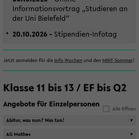
Informationsvortrag „Stu­die­ren an
der Uni Bie­le­feld“
20.10.2026 -
Stipendien-​Infotag
Zum
Jetzt an­mel­den für die
Info-​Wochen
und den
MINT-​Sommer
!
Haupt­
in­
halt
Klas­se 11 bis 13 / EF bis Q2
der
Sek­
ti­
An­ge­bo­te für Ein­zel­per­so­nen
on
Alle öffnen
wech­
Ab­itur, was nun? Was tun!
seln
AG Mathe+