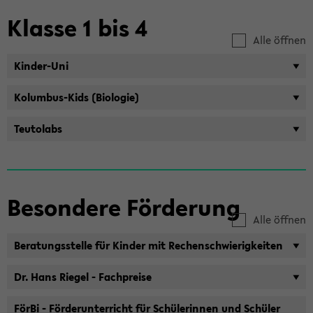
Klas­se 1 bis 4
Alle öffnen
Kinder-​Uni
Kolumbus-​Kids (Bio­lo­gie)
Teu­tol­abs
Be­son­de­re För­de­rung
Alle öffnen
Be­ra­tungs­stel­le für Kin­der mit Re­chen­schwie­rig­kei­ten
Dr. Hans Rie­gel - Fach­prei­se
FörBi - För­der­un­ter­richt für Schü­le­rin­nen und Schü­ler