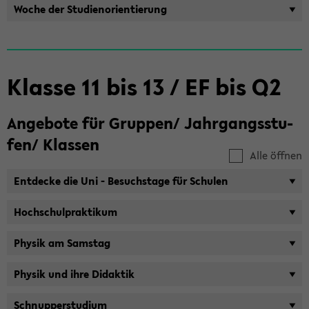
Woche der Stu­di­en­ori­en­tie­rung
Klas­se 11 bis 13 / EF bis Q2
An­ge­bo­te für Grup­pen/ Jahr­gangs­stu­
fen/ Klas­sen
Alle öffnen
Ent­de­cke die Uni - Be­suchs­ta­ge für Schu­len
Hoch­schul­prak­ti­kum
Phy­sik am Sams­tag
Phy­sik und ihre Di­dak­tik
Schnup­per­stu­di­um