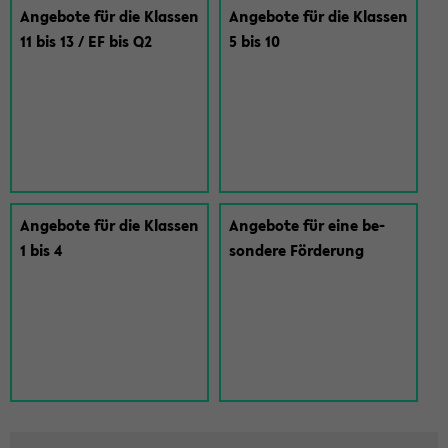
An­ge­bo­te für die Klas­sen
An­ge­bo­te für die Klas­sen
11 bis 13 / EF bis Q2
5 bis 10
An­ge­bo­te für die Klas­sen
An­ge­bo­te für eine be­
1 bis 4
son­de­re För­de­rung