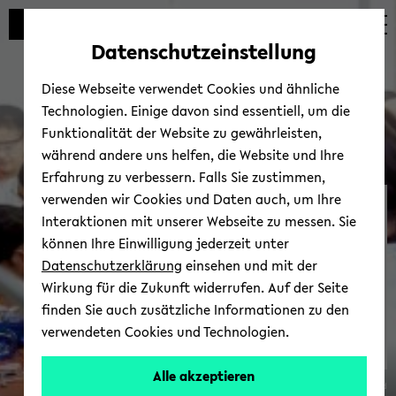
Automatische
zum
zum
zum
Inhaltswechsel
Hauptinhalt
Hauptmenü
Fußbereich
Datenschutzeinstellung
vermeiden
wechseln
wechseln
wechseln
Diese Webseite verwendet Cookies und ähnliche
Technologien. Einige davon sind essentiell, um die
Funktionalität der Website zu gewährleisten,
während andere uns helfen, die Website und Ihre
Erfahrung zu verbessern. Falls Sie zustimmen,
verwenden wir Cookies und Daten auch, um Ihre
Por­tal für Stu­di­en­in­ter­es­
Interaktionen mit unserer Webseite zu messen. Sie
sier­te
können Ihre Einwilligung jederzeit unter
Datenschutzerklärung
einsehen und mit der
Wirkung für die Zukunft widerrufen. Auf der Seite
finden Sie auch zusätzliche Informationen zu den
verwendeten Cookies und Technologien.
[zum Por­tal]
Alle akzeptieren
© Uni­ver­si­tät Bie­le­feld