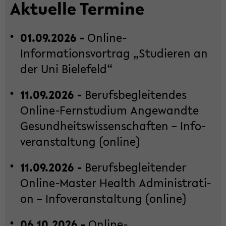
Ak­tu­el­le Ter­mi­ne
01.09.2026 -
Online-​
Informationsvortrag „Stu­die­ren an
der Uni Bie­le­feld“
11.09.2026 -
Be­rufs­be­glei­ten­des
Online-​Fernstudium An­ge­wand­te
Ge­sund­heits­wis­sen­schaf­ten – In­fo­
ver­an­stal­tung (on­line)
11.09.2026 -
Be­rufs­be­glei­ten­der
Online-​Master Health Ad­mi­nis­tra­ti­
on – In­fo­ver­an­stal­tung (on­line)
06.10.2026 -
Online-​