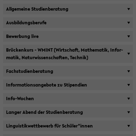
All­ge­mei­ne Stu­di­en­be­ra­tung
Aus­bil­dungs­be­ru­fe
Be­wer­bung live
Brü­cken­kurs - WMINT (Wirt­schaft, Ma­the­ma­tik, In­for­
ma­tik, Na­tur­wis­sen­schaf­ten, Tech­nik)
Fach­stu­di­en­be­ra­tung
In­for­ma­ti­ons­an­ge­bo­te zu Sti­pen­di­en
Info-​Wochen
Lan­ger Abend der Stu­di­en­be­ra­tung
Lin­gu­is­tik­wett­be­werb für Schü­ler*innen