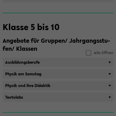
Klas­se 5 bis 10
An­ge­bo­te für Grup­pen/ Jahr­gangs­stu­
fen/ Klas­sen
Alle öffnen
Aus­bil­dungs­be­ru­fe
Phy­sik am Sams­tag
Phy­sik und ihre Di­dak­tik
Teu­tol­abs