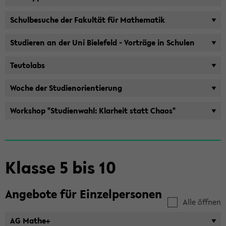
Schul­be­su­che der Fa­kul­tät für Ma­the­ma­tik
Stu­die­ren an der Uni Bie­le­feld - Vor­trä­ge in Schu­len
Teu­tol­abs
Woche der Stu­di­en­ori­en­tie­rung
Work­shop "Stu­di­en­wahl: Klar­heit statt Chaos"
Klas­se 5 bis 10
An­ge­bo­te für Ein­zel­per­so­nen
Alle öffnen
AG Mathe+