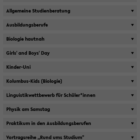
All­ge­mei­ne Stu­di­en­be­ra­tung
Aus­bil­dungs­be­ru­fe
Bio­lo­gie haut­nah
Girls' and Boys' Day
Kinder-​Uni
Kolumbus-​Kids (Bio­lo­gie)
Lin­gu­is­tik­wett­be­werb für Schü­ler*innen
Phy­sik am Sams­tag
Prak­ti­kum in den Aus­bil­dungs­be­ru­fen
Vor­trags­rei­he ,,Rund ums Stu­di­um''