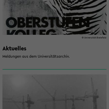
© Uni­ver­si­tät Bie­le­feld
Ak­tu­el­les
Mel­dun­gen aus dem Uni­ver­si­täts­ar­chiv.