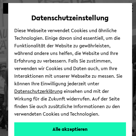
Automatische
zum
zum
zum
Inhaltswechsel
Hauptinhalt
Hauptmenü
Fußbereich
Datenschutzeinstellung
vermeiden
wechseln
wechseln
wechseln
Diese Webseite verwendet Cookies und ähnliche
Technologien. Einige davon sind essentiell, um die
Funktionalität der Website zu gewährleisten,
während andere uns helfen, die Website und Ihre
Erfahrung zu verbessern. Falls Sie zustimmen,
verwenden wir Cookies und Daten auch, um Ihre
Uni­ver­si­täts­ar­chiv
Interaktionen mit unserer Webseite zu messen. Sie
können Ihre Einwilligung jederzeit unter
Datenschutzerklärung
einsehen und mit der
Wirkung für die Zukunft widerrufen. Auf der Seite
finden Sie auch zusätzliche Informationen zu den
verwendeten Cookies und Technologien.
Ak­
Mehr ...
tu­
Alle akzeptieren
© Uni­ver­si­tät Bie­le­feld
el­