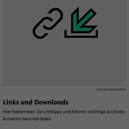
© Uni­ver­si­tät Bie­le­feld
Links und Down­loads
Hier be­kom­men Sie Link­tipps und kön­nen wich­ti­ge Ar­chiv­do­
ku­men­te her­un­ter­la­den.