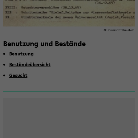
© Uni­ver­si­tät Bie­le­feld
Be­nut­zung und Be­stän­de
Be­nut­zung
Be­stän­de­über­sicht
Ge­sucht