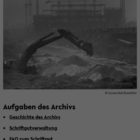
© Uni­ver­si­tät Bie­le­feld
Auf­ga­ben des Ar­chivs
Ge­schich­te des Ar­chivs
Schrift­gut­ver­wal­tung
FAQ zum Schrift­gut