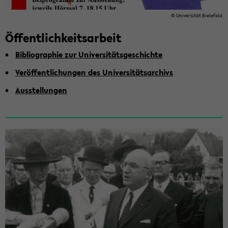
© Uni­ver­si­tät Bie­le­feld
Öf­fent­lich­keits­ar­beit
Bi­blio­gra­phie zur Uni­ver­si­täts­ge­schich­te
Ver­öf­fent­li­chun­gen des Uni­ver­si­täts­ar­chivs
Aus­stel­lun­gen