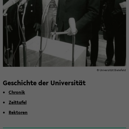
© Uni­ver­si­tät Bie­le­feld
Ge­schich­te der Uni­ver­si­tät
Chro­nik
Zeit­ta­fel
Rek­to­ren