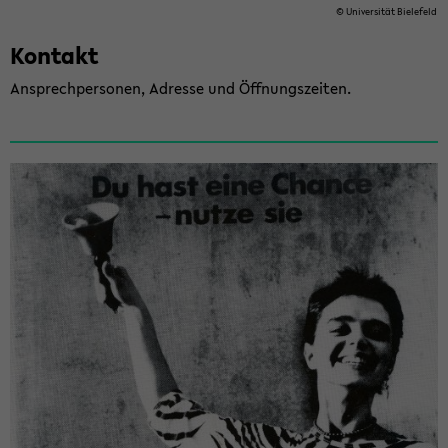
© Uni­ver­si­tät Bie­le­feld
Kon­takt
An­sprech­per­so­nen, Adres­se und Öff­nungs­zei­ten.