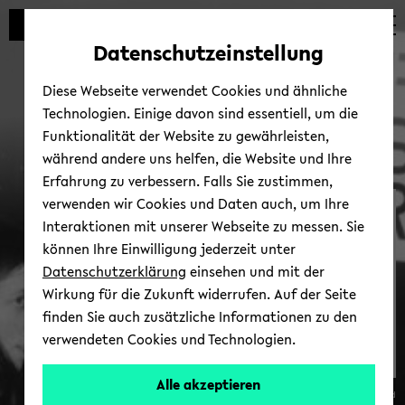
Automatische
zum
zum
zum
Inhaltswechsel
Hauptinhalt
Hauptmenü
Fußbereich
Datenschutzeinstellung
vermeiden
wechseln
wechseln
wechseln
Diese Webseite verwendet Cookies und ähnliche
Technologien. Einige davon sind essentiell, um die
Funktionalität der Website zu gewährleisten,
während andere uns helfen, die Website und Ihre
Erfahrung zu verbessern. Falls Sie zustimmen,
verwenden wir Cookies und Daten auch, um Ihre
Uni­ver­si­täts­ar­chiv
Interaktionen mit unserer Webseite zu messen. Sie
können Ihre Einwilligung jederzeit unter
Datenschutzerklärung
einsehen und mit der
Wirkung für die Zukunft widerrufen. Auf der Seite
finden Sie auch zusätzliche Informationen zu den
verwendeten Cookies und Technologien.
Alle akzeptieren
© Uni­ver­si­tät Bie­le­feld