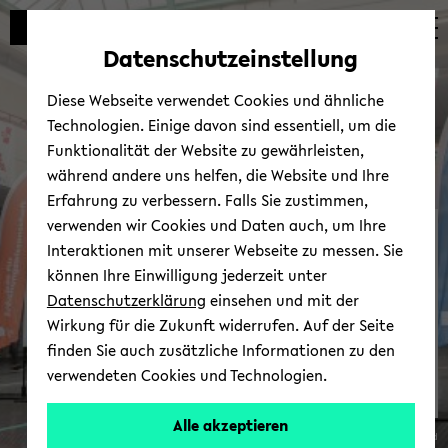
Automatische
zum
zum
zum
Inhaltswechsel
Hauptinhalt
Hauptmenü
Fußbereich
Datenschutzeinstellung
vermeiden
wechseln
wechseln
wechseln
Diese Webseite verwendet Cookies und ähnliche
Technologien. Einige davon sind essentiell, um die
Funktionalität der Website zu gewährleisten,
während andere uns helfen, die Website und Ihre
Erfahrung zu verbessern. Falls Sie zustimmen,
verwenden wir Cookies und Daten auch, um Ihre
Fa­kul­tä­ten der Uni­ver­si­
Interaktionen mit unserer Webseite zu messen. Sie
tät Bie­le­feld
können Ihre Einwilligung jederzeit unter
Datenschutzerklärung
einsehen und mit der
Wirkung für die Zukunft widerrufen. Auf der Seite
finden Sie auch zusätzliche Informationen zu den
verwendeten Cookies und Technologien.
Alle akzeptieren
© Uni­ver­si­tät Bie­le­feld