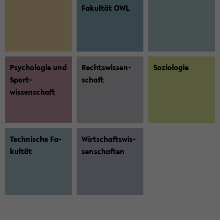
Fa­kul­tät OWL
Psychologie und
Rechts­wis­sen­
So­zio­lo­gie
Sport­
schaft
wissenschaft
Tech­ni­sche Fa­
Wirt­schafts­wis­
kul­tät
sen­schaf­ten