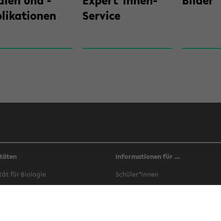
ien und ­
Ex­pert*innen-​
Bil­der
likationen
Service
täten
Informationen für ...
­tät für Bio­lo­gie
Schü­ler*innen
­tät für Che­mie
Stu­di­en­in­ter­es­sier­te
­tät für Er­zie­hungs­wis­sen­schaft
Stu­die­ren­de
­tät für Ge­schichts­wis­sen­schaft,
In­ter­na­tio­nals