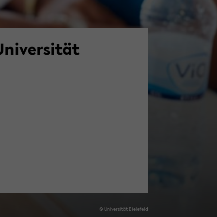
ni­ver­si­tät
© Uni­ver­si­tät Bie­le­feld