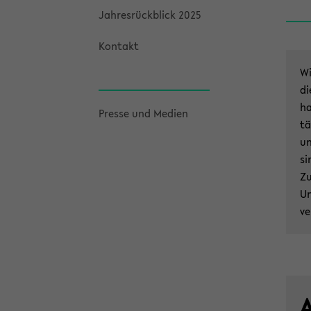
Jah­res­rück­blick 2025
Kon­takt
Wi
di
ha
Pres­se und Me­di­en
tä
un
si
Zu
Un
ve
A