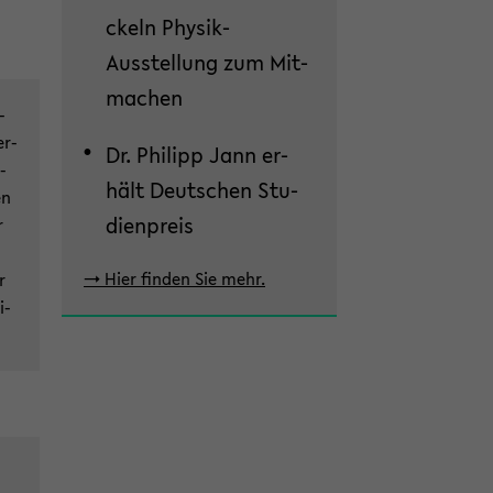
ckeln Physik-​
Ausstellung zum Mit­
ma­chen
­
er­
Dr. Phil­ipp Jann er­
­
hält Deut­schen Stu­
en
di­en­preis
r
-> Hier fin­den Sie mehr.
r
i­