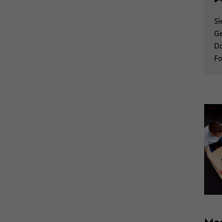
Si
Ge
Da
Fo