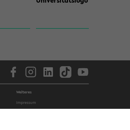
Uni­ver­si­täts­lo­go
Face­book
In­sta­gram
Lin­ke­dIn
Tik­Tok
You­tube
Weiteres
Im­pres­sum
Da­ten­schutz
Bar­rie­re­frei­heit
Amt­li­che Be­kannt­ma­chun­gen und Ge­