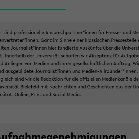
r sind pro­fes­sio­nel­le An­sprech­part­ner*innen für Presse-​ und Me
­en­ver­tre­ter*innen. Ganz im Sinne einer klas­si­schen Pres­se­stel­le 
l­ten Jour­na­list*innen hier fun­dier­te Aus­künf­te über die Uni­ver­si
t. In­ner­halb der Uni­ver­si­tät schaf­fen wir Ak­zep­tanz für Auf­ga­b
d An­lie­gen von Me­di­en und ihren ge­sell­schaft­li­chen Auf­trag. Wi
nd aus­ge­bil­de­te Jour­na­list*innen und Medien-​Allrounder*innen.
­gleich sind wir die Re­dak­ti­on für die of­fi­zi­el­len Me­di­en­ka­nä­le de
i­ver­si­tät Bie­le­feld mit Nach­rich­ten und Ge­schich­ten aus der Un
r­si­tät: On­line, Print und So­cial Media.
uf­nah­me­ge­neh­mi­gun­gen