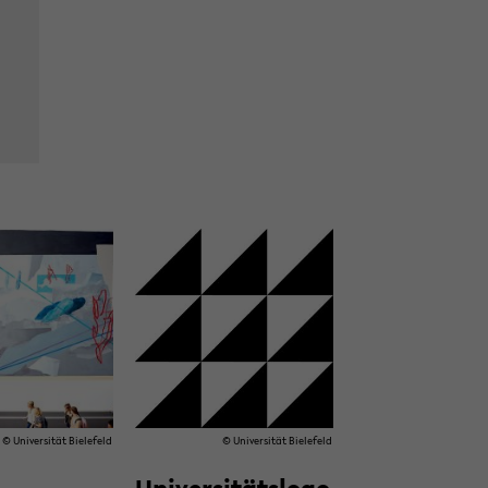
© Uni­ver­si­tät Bie­le­feld
© Uni­ver­si­tät Bie­le­feld