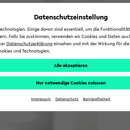
Automatische
zum
zum
zum
Inhaltswechsel
Hauptinhalt
Hauptmenü
Fußbereich
Datenschutzeinstellung
vermeiden
wechseln
wechseln
wechseln
chnologien. Einige davon sind essentiell, um die Funktionalit
sern. Falls Sie zustimmen, verwenden wir Cookies und Daten auc
nter
Datenschutzerklärung
einsehen und mit der Wirkung für die 
ookies und Technologien.
Alle akzeptieren
Nur notwendige Cookies zulassen
Impressum
Datenschutz
Barrierefreiheit