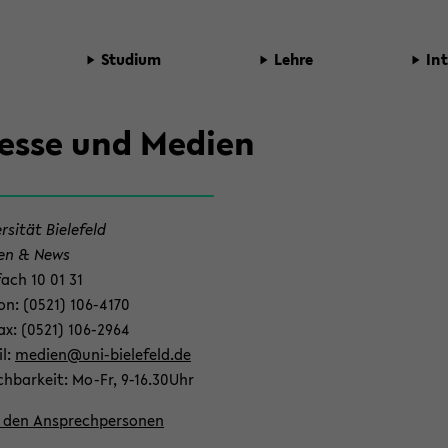
Stu­di­um
Lehre
In­
es­se und Me­di­en
r­si­tät Bie­le­feld
t­
­en & News
fach 10 01 31
­fon: (0521) 106-​4170
­fax: (0521) 106-​2964
il:
me­di­en@uni-​bielefeld.de
ich­bar­keit: Mo-Fr, 9-16.30Uhr
­
 den An­sprech­per­so­nen