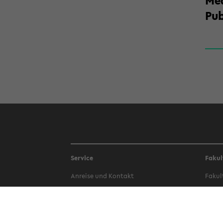
Med
Pub
Service
Fakul
An­rei­se und Kon­takt
Fa­kul
Be­wer­bung
Fa­kul
Bi­blio­thek
Fa­kul
Campus-​Bauen
Fa­kul