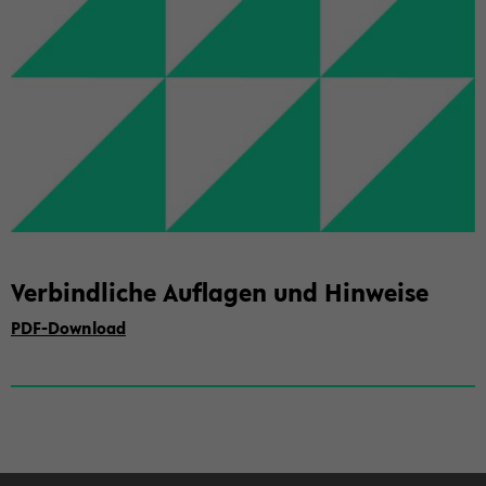
Ver­bind­li­che Auf­la­gen und Hin­wei­se
PDF-​Download