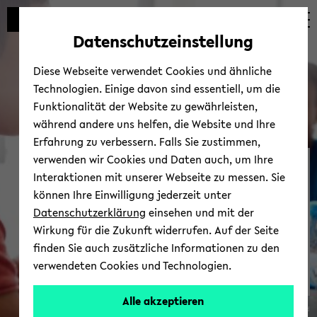
Automatische
skip
skip
skip
Inhaltswechsel
to
to
to
Datenschutzeinstellung
vermeiden
main
main
footer
content
menu
Diese Webseite verwendet Cookies und ähnliche
Technologien. Einige davon sind essentiell, um die
Funktionalität der Website zu gewährleisten,
während andere uns helfen, die Website und Ihre
Erfahrung zu verbessern. Falls Sie zustimmen,
verwenden wir Cookies und Daten auch, um Ihre
Me­di­en & News
Interaktionen mit unserer Webseite zu messen. Sie
können Ihre Einwilligung jederzeit unter
Datenschutzerklärung
einsehen und mit der
Wirkung für die Zukunft widerrufen. Auf der Seite
finden Sie auch zusätzliche Informationen zu den
verwendeten Cookies und Technologien.
Alle akzeptieren
© Uni­ver­si­tät Bie­le­feld