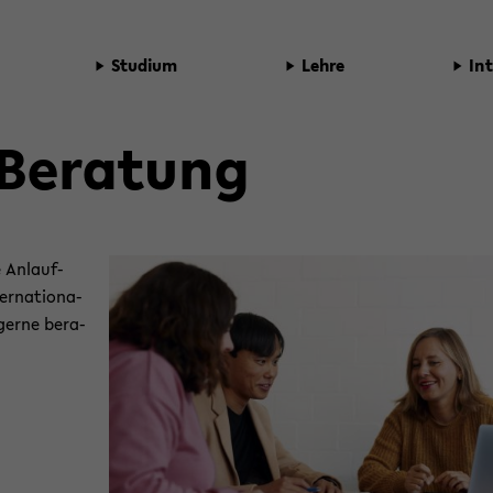
Stu­di­um
Lehre
In­
Be­ra­tung
 An­lauf­
er­na­tio­na­
 gerne be­ra­