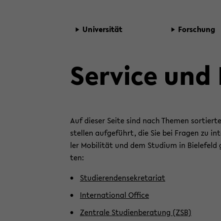
Uni­ver­si­tät
For­schung
Ser­vice und 
Auf die­ser Seite sind nach The­men sor­tier­te
stel­len auf­ge­führt, die Sie bei Fra­gen zu in­t
ler Mo­bi­li­tät und dem Stu­di­um in Bie­le­feld
ten:
Stu­die­ren­den­se­kre­ta­ri­at
In­ter­na­tio­nal Of­fice
Zen­tra­le Stu­di­en­be­ra­tung (ZSB)