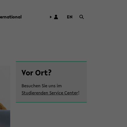
ter­na­tio­nal
EN
ZUR
ENG­
LI­
SCHEN
SPRA­
CHE
WECH­
Zum
SELN
Vor Ort?
Haupt­
in­
halt
Besuchen Sie uns im ­
der
Studierenden Service Center
!
Sek­
ti­
on
wech­