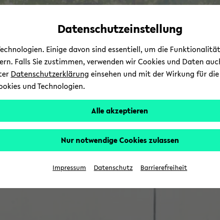
Automatische
zum
zum
zum
Inhaltswechsel
Hauptinhalt
Hauptmenü
Fußbereich
Datenschutzeinstellung
vermeiden
wechseln
wechseln
wechseln
chnologien. Einige davon sind essentiell, um die Funktionalit
sern. Falls Sie zustimmen, verwenden wir Cookies und Daten auc
nter
Datenschutzerklärung
einsehen und mit der Wirkung für die 
ookies und Technologien.
Alle akzeptieren
Nur notwendige Cookies zulassen
Impressum
Datenschutz
Barrierefreiheit