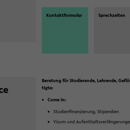
Kon­takt­for­mu­lar
Sprech­zei­ten
Be­ra­tung für Stu­die­ren­de, Leh­ren­de, Ge­flü
ice
tig­te:
Come in:
Stu­di­en­fi­nan­zie­rung, Sti­pen­di­en
Visum und Auf­ent­halts­ver­län­ge­run­g