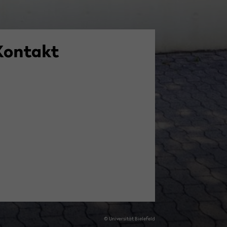
Kon­takt
© Uni­ver­si­tät Bie­le­feld