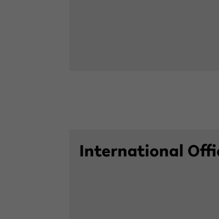
In­ter­na­tio­nal Of­f