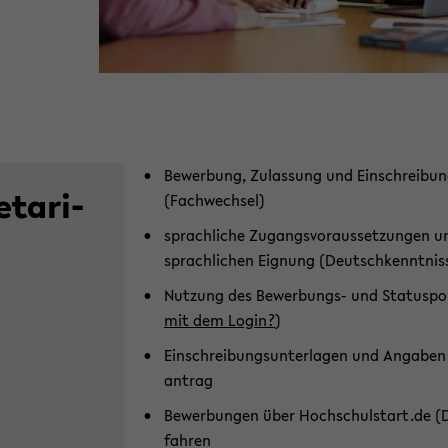
Be­wer­bung, Zu­las­sung und Ein­schrei­bu
­ta­ri­
(Fach­wech­sel)
sprach­li­che Zu­gangs­vor­aus­set­zun­gen 
sprach­li­chen Eig­nung (Deutsch­kennt­nis­
Nut­zung des Bewerbungs-​ und Sta­tuspor
mit dem Login?
)
Ein­schrei­bungs­un­ter­la­gen und An­ga­be
an­trag
Be­wer­bun­gen über Hoch­schul­start.de (
fah­ren