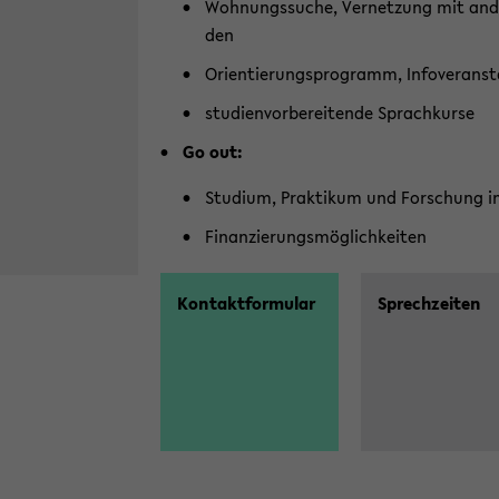
Woh­nungs­su­che, Ver­net­zung mit an­de
den
Ori­en­tie­rungs­pro­gramm, In­fo­ver­an­s
stu­di­en­vor­be­rei­ten­de Sprach­kur­se
Go out:
Stu­di­um, Prak­ti­kum und For­schung 
Fi­nan­zie­rungs­mög­lich­kei­ten
Kon­takt­for­mu­lar
Sprech­zei­ten