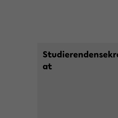
Stu­die­ren­den­se­kre
at