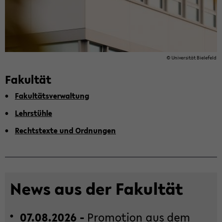
© Uni­ver­si­tät Bie­le­feld
Fa­kul­tät
Fa­kul­täts­ver­wal­tung
Lehr­stüh­le
Rechts­tex­te und Ord­nun­gen
News aus der Fa­kul­tät
07.08.2026 -
Pro­mo­ti­on aus dem