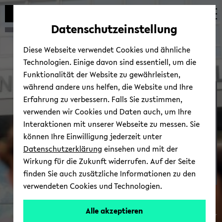
Automatische
zum
zum
zum
Inhaltswechsel
Hauptinhalt
Hauptmenü
Fußbereich
Datenschutzeinstellung
vermeiden
wechseln
wechseln
wechseln
Diese Webseite verwendet Cookies und ähnliche
Technologien. Einige davon sind essentiell, um die
Funktionalität der Website zu gewährleisten,
während andere uns helfen, die Website und Ihre
Jetzt ein­schrei­ben für
Erfahrung zu verbessern. Falls Sie zustimmen,
Rechts­wis­sen­schaft in Bie­
verwenden wir Cookies und Daten auch, um Ihre
le­feld
Interaktionen mit unserer Webseite zu messen. Sie
können Ihre Einwilligung jederzeit unter
Datenschutzerklärung
einsehen und mit der
Wirkung für die Zukunft widerrufen. Auf der Seite
Ein
finden Sie auch zusätzliche Informationen zu den
hier...
Zu­
verwendeten Cookies und Technologien.
las­
sungs­
Alle akzeptieren
© Pa­trick Poll­mei­er