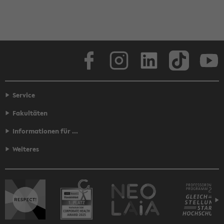
Face­book
In­sta­gram
Lin­ke­dIn
Tik­Tok
You
Service
Fakultäten
Informationen für ...
Weiteres