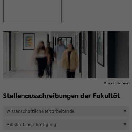
© Pa­trick Poll­mei­er
Stel­len­aus­schrei­bun­gen der Fa­kul­tät
Wis­sen­schaft­li­che Mit­ar­bei­ten­de
Hilfs­kraft­be­schäf­ti­gung