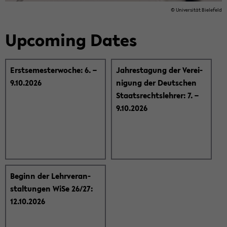
© Uni­ver­si­tät Bie­le­feld
Up­co­ming Dates
Erst­se­mes­ter­wo­che: 6. –
Jah­res­ta­gung der Ver­ei­
9.10.2026
ni­gung der Deut­schen
Staats­rechts­leh­rer: 7. –
9.10.2026
Be­ginn der Lehr­ver­an­
stal­tun­gen WiSe 26/27:
12.10.2026