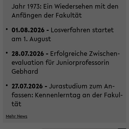
Jahr 1973: Ein Wie­der­se­hen mit den
An­fän­gen der Fa­kul­tät
01.08.2026 -
Los­ver­fah­ren star­tet
am 1. Au­gust
28.07.2026 -
Er­folg­rei­che Zwi­schen­
eva­lua­ti­on für Ju­ni­or­pro­fes­so­rin
Geb­hard
27.07.2026 -
Ju­ra­stu­di­um zum An­
fas­sen: Ken­nen­lern­tag an der Fa­kul­
tät
Mehr News