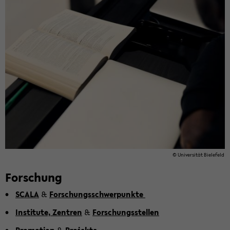
© Uni­ver­si­tät Bie­le­feld
For­schung
SCALA
&
For­schungs­schwer­punk­te
In­sti­tu­te, Zen­tren
&
For­schungs­stel­len