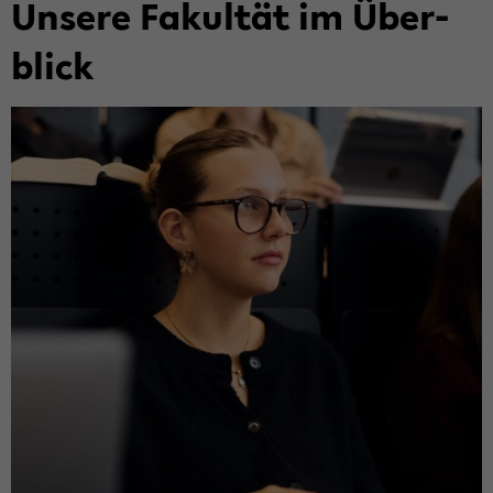
Un­se­re Fa­kul­tät im Über­
blick