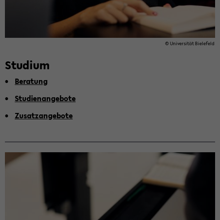
© Uni­ver­si­tät Bie­le­feld
Stu­di­um
Be­ra­tung
Stu­di­en­an­ge­bo­te
Zu­satz­an­ge­bo­te