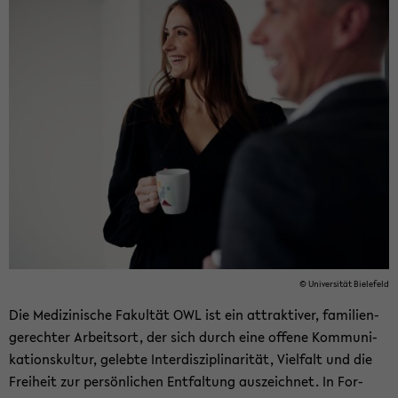
© Uni­ver­si­tät Bie­le­feld
Die Me­di­zi­ni­sche Fa­kul­tät OWL ist ein at­trak­ti­ver, fa­mi­li­en­
ge­rech­ter Ar­beits­ort, der sich durch eine of­fe­ne Kom­mu­ni­
ka­ti­ons­kul­tur, ge­leb­te In­ter­dis­zi­pli­na­ri­tät, Viel­falt und die
Frei­heit zur per­sön­li­chen Ent­fal­tung aus­zeich­net. In For­