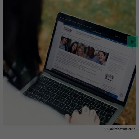
© Uni­ver­si­tät Bie­le­feld