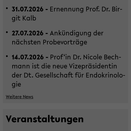
31.07.2026 -
Er­nen­nung Prof. Dr. Bir­
git Kalb
27.07.2026 -
An­kün­di­gung der
nächs­ten Pro­be­vor­trä­ge
14.07.2026 -
Prof‘in Dr. Ni­co­le Bech­
mann ist die neue Vi­ze­prä­si­den­tin
der Dt. Ge­sell­schaft für En­do­kri­no­lo­
gie
Wei­te­re News
Ver­an­stal­tun­gen