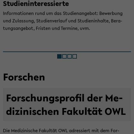
Stu­di­en­in­ter­es­sier­te
In­for­ma­tio­nen rund um das Stu­di­en­an­ge­bot: Be­wer­bung
und Zu­las­sung, Stu­di­en­ver­lauf und Stu­di­en­in­hal­te, Be­ra­
tungs­an­ge­bot, Fris­ten und Ter­mi­ne, uvm.
For­schen
For­schungs­pro­fil der Me­
di­zi­ni­schen Fa­kul­tät OWL
Die Me­di­zi­ni­sche Fa­kul­tät OWL adres­siert mit dem For­