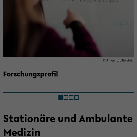
© Uni­ver­si­tät Bie­le­feld
For­schungs­pro­fil
Sta­tio­nä­re und Am­bu­lan­te
Me­di­zin