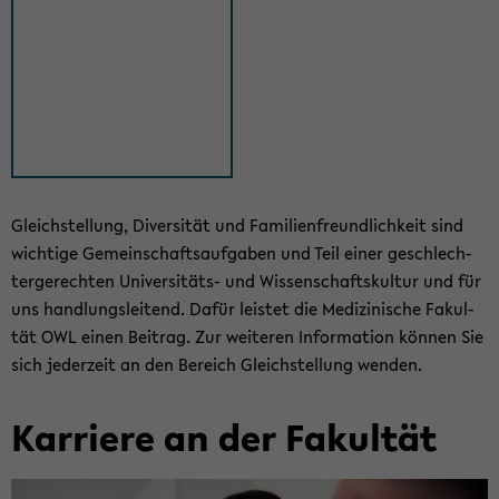
Gleich­stel­lung, Di­ver­si­tät und Fa­mi­li­en­freund­lich­keit sind
wich­ti­ge Ge­mein­schafts­auf­ga­ben und Teil einer ge­schlech­
ter­ge­rech­ten Universitäts-​ und Wis­sen­schafts­kul­tur und für
uns hand­lungs­lei­tend. Dafür leis­tet die Me­di­zi­ni­sche Fa­kul­
tät OWL einen Bei­trag. Zur wei­te­ren In­for­ma­ti­on kön­nen Sie
sich je­der­zeit an den Be­reich Gleich­stel­lung wen­den.
Kar­rie­re an der Fa­kul­tät