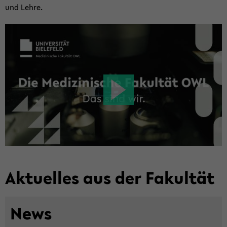
und Lehre.
Ak­tu­el­les aus der Fa­kul­tät
News