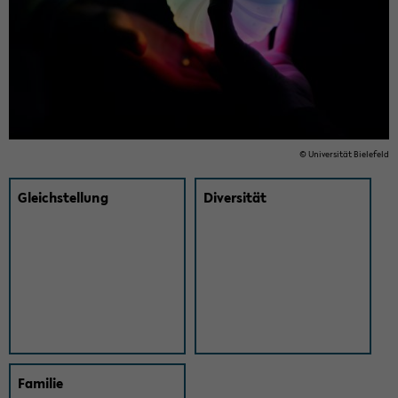
© Uni­ver­si­tät Bie­le­feld
Gleich­stel­lung
Di­ver­si­tät
Fa­mi­lie