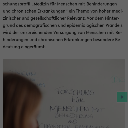
schungs­pro­fil „Me­di­zin für Men­schen mit Be­hin­de­run­gen
und chro­ni­schen Er­kran­kun­gen“ ein Thema von hoher me­di­
zi­ni­scher und ge­sell­schaft­li­cher Re­le­vanz. Vor dem Hin­ter­
grund des de­mo­gra­fi­schen und epi­de­mio­lo­gi­schen Wan­dels
wird der un­zu­rei­chen­den Ver­sor­gung von Men­schen mit Be­
hin­de­run­gen und chro­ni­schen Er­kran­kun­gen be­son­de­re Be­
deu­tung ein­ge­räumt.