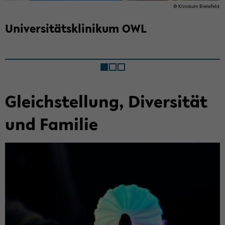
© Kli­ni­kum Bie­le­feld
Uni­ver­si­täts­kli­ni­kum OWL
Gleich­stel­lung, Di­ver­si­tät
und Fa­mi­lie