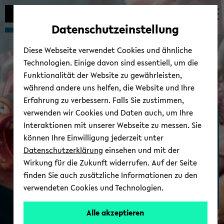
Automatische
zum
zum
zum
Inhaltswechsel
Hauptinhalt
Hauptmenü
Fußbereich
Datenschutzeinstellung
vermeiden
wechseln
wechseln
wechseln
Diese Webseite verwendet Cookies und ähnliche
Technologien. Einige davon sind essentiell, um die
Funktionalität der Website zu gewährleisten,
während andere uns helfen, die Website und Ihre
Erfahrung zu verbessern. Falls Sie zustimmen,
verwenden wir Cookies und Daten auch, um Ihre
Medizinische Fakul­tät
Interaktionen mit unserer Webseite zu messen. Sie
OWL
können Ihre Einwilligung jederzeit unter
Datenschutzerklärung
einsehen und mit der
Wirkung für die Zukunft widerrufen. Auf der Seite
finden Sie auch zusätzliche Informationen zu den
verwendeten Cookies und Technologien.
Alle akzeptieren
© Uni­ver­si­tät Bie­le­feld