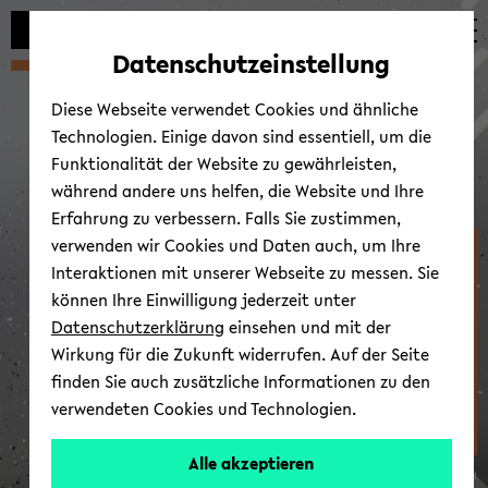
Automatische
skip
skip
skip
Inhaltswechsel
to
to
to
Datenschutzeinstellung
vermeiden
main
main
footer
content
menu
Diese Webseite verwendet Cookies und ähnliche
Technologien. Einige davon sind essentiell, um die
Funktionalität der Website zu gewährleisten,
während andere uns helfen, die Website und Ihre
Erfahrung zu verbessern. Falls Sie zustimmen,
verwenden wir Cookies und Daten auch, um Ihre
Fakultät für Erziehungs­
Interaktionen mit unserer Webseite zu messen. Sie
wissenschaft
können Ihre Einwilligung jederzeit unter
Datenschutzerklärung
einsehen und mit der
Wirkung für die Zukunft widerrufen. Auf der Seite
finden Sie auch zusätzliche Informationen zu den
verwendeten Cookies und Technologien.
Alle akzeptieren
© Uni­ver­si­tät Bie­le­feld