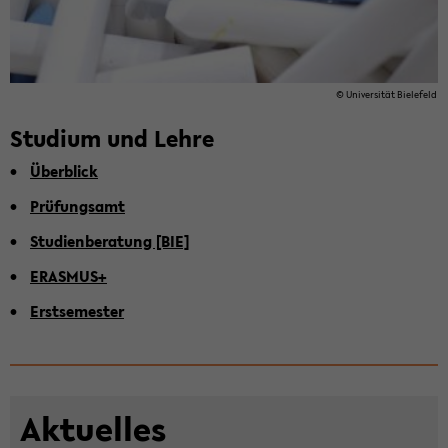
© Uni­ver­si­tät Bie­le­feld
Stu­di­um und Lehre
Über­blick
Prü­fungs­amt
Stu­di­en­be­ra­tung [BIE]
ERAS­MUS+
Erst­se­mes­ter
Ak­tu­el­les