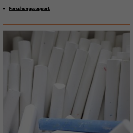
For­schungs­sup­port