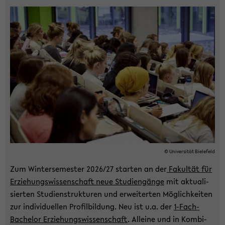
© Uni­ver­si­tät Bie­le­feld
Zum Win­ter­se­mes­ter 2026/27 star­ten an der
Fa­kul­tät für
Er­zie­hungs­wis­sen­schaft neue Stu­di­en­gän­ge
mit ak­tua­li­
sier­ten Stu­di­en­st­ruk­tu­ren und er­wei­ter­ten Mög­lich­kei­ten
zur in­di­vi­du­el­len Pro­fil­bil­dung. Neu ist u.a. der
1-​Fach-
Bachelor Er­zie­hungs­wis­sen­schaft
. Al­lei­ne und in Kom­bi­