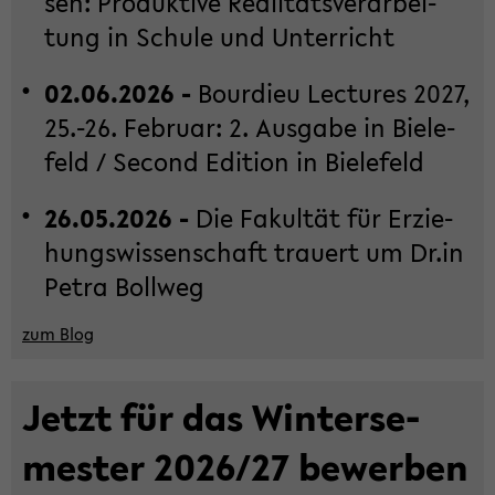
sen: Pro­duk­ti­ve Rea­li­täts­ver­ar­bei­
tung in Schu­le und Un­ter­richt
02.06.2026 -
Bour­dieu Lec­tu­res 2027,
25.-26. Fe­bru­ar: 2. Aus­ga­be in Bie­le­
feld / Se­cond Edi­ti­on in Bie­le­feld
26.05.2026 -
Die Fa­kul­tät für Er­zie­
hungs­wis­sen­schaft trau­ert um Dr.in
Petra Boll­weg
zum Blog
Jetzt für das Win­ter­se­
mes­ter 2026/27 be­wer­ben