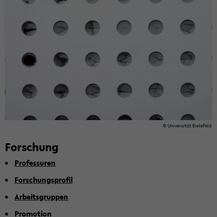
© Uni­ver­si­tät Bie­le­feld
For­schung
Pro­fes­su­ren
For­schungs­pro­fil
Ar­beits­grup­pen
Pro­mo­ti­on