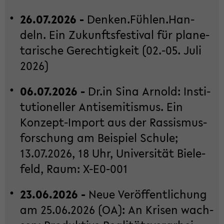
26.07.2026 -
Den­ken.Füh­len.Han­
deln. Ein Zu­kunfts­fes­ti­val für pla­ne­
ta­ri­sche Ge­rech­tig­keit (02.-05. Juli
2026)
06.07.2026 -
Dr.in Sina Ar­nold: In­sti­
tu­tio­nel­ler An­ti­se­mi­tis­mus. Ein
Konzept-​Import aus der Ras­sis­mus­
for­schung am Bei­spiel Schu­le;
13.07.2026, 18 Uhr, Uni­ver­si­tät Bie­le­
feld, Raum: X-​E0-001
23.06.2026 -
Neue Ver­öf­fent­li­chung
am 25.06.2026 (OA): An Kri­sen wach­