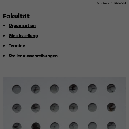
© Uni­ver­si­tät Bie­le­feld
Fa­kul­tät
Or­ga­ni­sa­ti­on
Gleich­stel­lung
Ter­mi­ne
Stel­len­aus­schrei­bun­gen