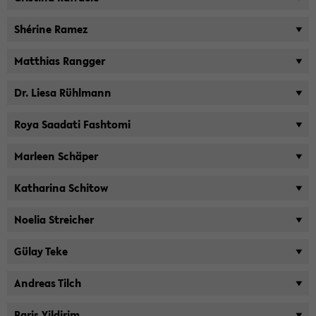
Shérine Ramez
Mat­thi­as Rang­ger
Dr. Liesa Rühl­mann
Roya Saa­da­ti Fash­to­mi
Mar­le­en Schäper
Ka­tha­ri­na Schi­tow
No­elia Strei­cher
Gülay Teke
An­dre­as Tilch
Baris Yil­di­rim