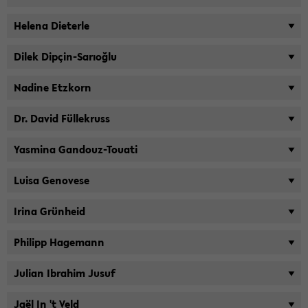
He­le­na Die­ter­le
Dilek Dipçin-​Sarıoğlu
Na­di­ne Etz­korn
Dr. David Fül­le­kruss
Yas­mi­na Gandouz-​Touati
Luisa Ge­no­ve­se
Irina Grün­heid
Phil­ipp Ha­ge­mann
Ju­li­an Ibra­him Jusuf
Jaël In 't Veld