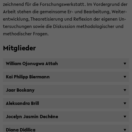
zeich­nend für die For­schungs­werk­statt. Im Vor­der­grund der
Ar­beit ste­hen die ge­mein­sa­me Er- und Be­ar­bei­tung, Wei­ter­
ent­wick­lung, Theo­re­ti­sie­rung und Re­fle­xi­on der ei­ge­nen Un­
ter­su­chun­gen sowie die Dis­kus­si­on me­tho­do­lo­gi­scher und
me­tho­di­scher Fra­gen.
Mit­glie­der
Wil­liam Ojo­nug­wa Attah
Kai Phil­ipp Bier­mann
Jaar Bos­ka­ny
Alek­san­dra Brill
Jo­ce­lyn Jas­min Dechêne
Diana Di­di­li­ca