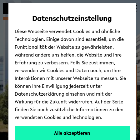
Automatische
zum
zum
zum
Inhaltswechsel
Hauptinhalt
Hauptmenü
Fußbereich
Datenschutzeinstellung
vermeiden
wechseln
wechseln
wechseln
Diese Webseite verwendet Cookies und ähnliche
Technologien. Einige davon sind essentiell, um die
Funktionalität der Website zu gewährleisten,
während andere uns helfen, die Website und Ihre
Erfahrung zu verbessern. Falls Sie zustimmen,
verwenden wir Cookies und Daten auch, um Ihre
Fakultät für
Interaktionen mit unserer Webseite zu messen. Sie
Erziehungswis­senschaft
können Ihre Einwilligung jederzeit unter
Datenschutzerklärung
einsehen und mit der
Wirkung für die Zukunft widerrufen. Auf der Seite
finden Sie auch zusätzliche Informationen zu den
verwendeten Cookies und Technologien.
AG
Alle akzeptieren
© Uni­ver­si­tät Bie­le­feld
10