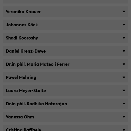
Ve­ro­ni­ka Knau­er
Jo­han­nes Köck
Shadi Koo­ros­hy
Da­ni­el Krenz-​Dewe
Dr.in phil. Maria Mateo i Fer­rer
Pawel Meh­ring
Laura Meyer-​Stolte
Dr.in phil. Rad­hi­ka Na­ta­ra­jan
Va­nes­sa Ohm
Cris­ti­na Raf­fae­le