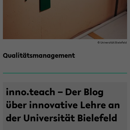
© Uni­ver­si­tät Bie­le­feld
Qua­li­täts­ma­nage­ment
inno.teach – Der Blog
über in­no­va­ti­ve Lehre an
der Uni­ver­si­tät Bie­le­feld