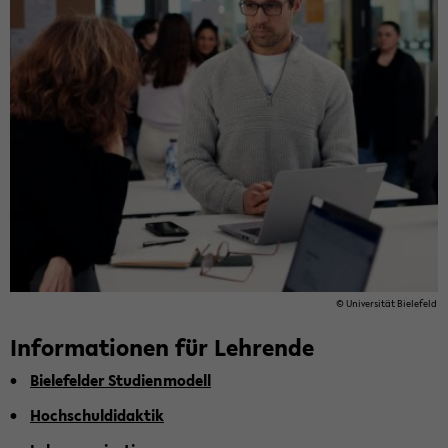
© Uni­ver­si­tät Bie­le­feld
In­for­ma­tio­nen für Leh­ren­de
Bie­le­fel­der Stu­di­en­mo­dell
Hoch­schul­di­dak­tik