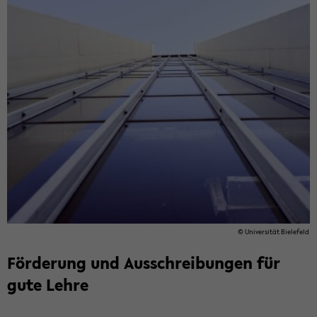
© Uni­ver­si­tät Bie­le­feld
För­de­rung und Aus­schrei­bun­gen für
gute Lehre