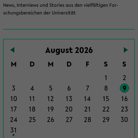
News, In­ter­views und Sto­ries aus den viel­fäl­ti­gen For­
schungs­be­rei­chen der Uni­ver­si­tät
To
Au­gust 2026
the
events
M
D
M
D
F
S
S
page
1
2
3
4
5
6
7
8
9
10
11
12
13
14
15
16
17
18
19
20
21
22
23
24
25
26
27
28
29
30
31