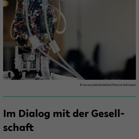
© Uni­ver­si­tät Bie­le­feld/Pa­trick Poll­mei­er
Im Dia­log mit der Ge­sell­
schaft