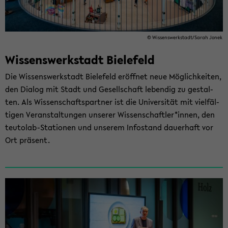
© Wis­sens­werk­stadt/Sarah Jonek
Wissenswerkstadt ­Bielefeld
Die Wis­sens­werk­stadt Bie­le­feld er­öff­net neue Mög­lich­kei­ten,
den Dia­log mit Stadt und Ge­sell­schaft le­ben­dig zu ge­stal­
ten. Als Wis­sen­schafts­part­ner ist die Uni­ver­si­tät mit viel­fäl­
ti­gen Ver­an­stal­tun­gen un­se­rer Wis­sen­schaft­ler*innen, den
teutolab-​Stationen und un­se­rem In­fo­stand dau­er­haft vor
Ort prä­sent.