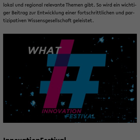
lokal und re­gio­nal re­le­van­te The­men gibt. So wird ein wich­ti­
ger Bei­trag zur Ent­wick­lung einer fort­schritt­li­chen und par­
ti­zi­pa­ti­ven Wis­sens­ge­sell­schaft ge­leis­tet.