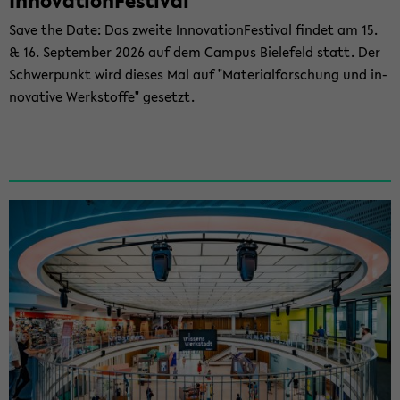
In­no­va­ti­on­Fes­ti­val
Save the Date: Das zwei­te In­no­va­ti­on­Fes­ti­val fin­det am 15.
& 16. Sep­tem­ber 2026 auf dem Cam­pus Bie­le­feld statt. Der
Schwer­punkt wird die­ses Mal auf "Ma­te­ri­al­for­schung und in­
no­va­ti­ve Werk­stof­fe" ge­setzt.