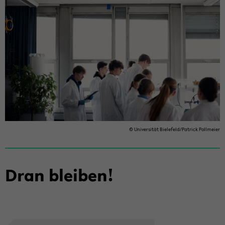
© Uni­ver­si­tät Bie­le­feld/Pa­trick Poll­mei­er
Dran blei­ben!