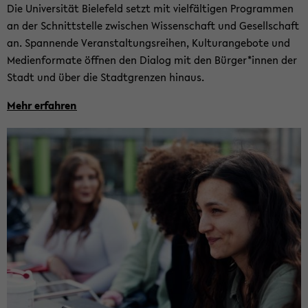
Die Uni­ver­si­tät Bie­le­feld setzt mit viel­fäl­ti­gen Pro­gram­men
an der Schnitt­stel­le zwi­schen Wis­sen­schaft und Ge­sell­schaft
an. Span­nen­de Ver­an­stal­tungs­rei­hen, Kul­tur­ange­bo­te und
Me­di­en­for­ma­te öff­nen den Dia­log mit den Bür­ger*innen der
Stadt und über die Stadt­gren­zen hin­aus.
Mehr er­fah­ren