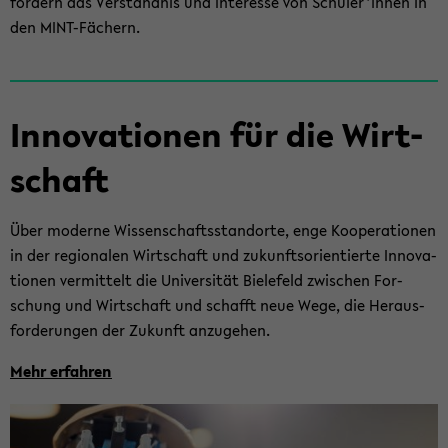
för­dern das Ver­ständ­nis und In­ter­es­se von Schü­ler*innen in
den MINT-​Fächern.
In­no­va­tio­nen für die Wirt­
schaft
Über mo­der­ne Wis­sen­schafts­stand­or­te, enge Ko­ope­ra­tio­nen
in der re­gio­na­len Wirt­schaft und zu­kunfts­ori­en­tier­te In­no­va­
tio­nen ver­mit­telt die Uni­ver­si­tät Bie­le­feld zwi­schen For­
schung und Wirt­schaft und schafft neue Wege, die Her­aus­
for­de­run­gen der Zu­kunft an­zu­ge­hen.
Mehr er­fah­ren