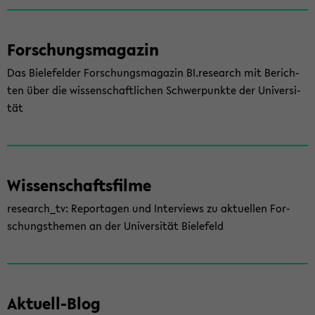
For­schungs­ma­ga­zin
Das Bie­le­fel­der For­schungs­ma­ga­zin BI.re­se­arch mit Be­rich­
ten über die wis­sen­schaft­li­chen Schwer­punk­te der Uni­ver­si­
tät
Wis­sen­schafts­fil­me
re­se­arch_tv: Re­por­ta­gen und In­ter­views zu ak­tu­el­len For­
schungs­the­men an der Uni­ver­si­tät Bie­le­feld
Aktuell-​Blog