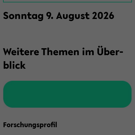
Sonn­tag
9
.
Au­gust
2026
Wei­te­re The­men im Über­
blick
For­schungs­pro­fil