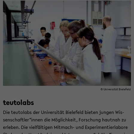
© Uni­ver­si­tät Bie­le­feld
teu­tol­abs
Die teu­tol­abs der Uni­ver­si­tät Bie­le­feld bie­ten jun­gen Wis­
sen­schaft­ler*innen die Mög­lich­keit, For­schung haut­nah zu
er­le­ben. Die viel­fäl­ti­gen Mitmach-​ und Ex­pe­ri­men­tier­la­bo­re