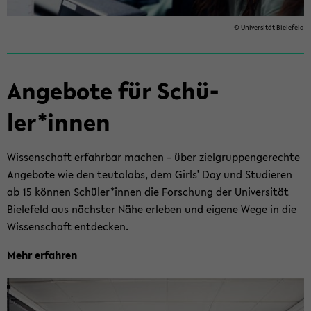
© Uni­ver­si­tät Bie­le­feld
An­ge­bo­te für Schü­
ler*innen
Wis­sen­schaft er­fahr­bar ma­chen – über ziel­grup­pen­ge­rech­te
An­ge­bo­te wie den teu­tol­abs, dem Girls' Day und Stu­die­ren
ab 15 kön­nen Schü­ler*innen die For­schung der Uni­ver­si­tät
Bie­le­feld aus nächs­ter Nähe er­le­ben und ei­ge­ne Wege in die
Wis­sen­schaft ent­de­cken.
Mehr er­fah­ren