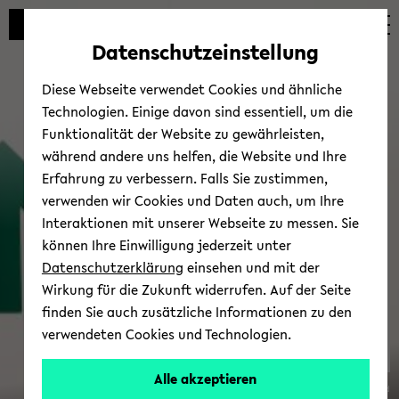
Automatische
zum
zum
zum
Inhaltswechsel
Hauptinhalt
Hauptmenü
Fußbereich
Datenschutzeinstellung
vermeiden
wechseln
wechseln
wechseln
Diese Webseite verwendet Cookies und ähnliche
Technologien. Einige davon sind essentiell, um die
Funktionalität der Website zu gewährleisten,
während andere uns helfen, die Website und Ihre
Erfahrung zu verbessern. Falls Sie zustimmen,
verwenden wir Cookies und Daten auch, um Ihre
Trans­fer
Interaktionen mit unserer Webseite zu messen. Sie
können Ihre Einwilligung jederzeit unter
Datenschutzerklärung
einsehen und mit der
Wirkung für die Zukunft widerrufen. Auf der Seite
finden Sie auch zusätzliche Informationen zu den
verwendeten Cookies und Technologien.
Alle akzeptieren
© Uni­ver­si­tät Bie­le­feld