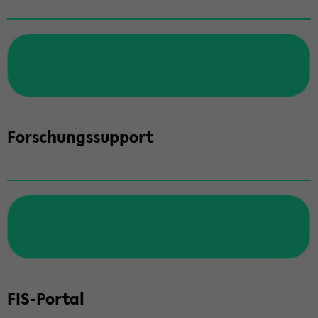
For­schungs­sup­port
FIS-​Portal