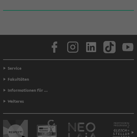
Face­book
In­sta­gram
Lin­ke­dIn
Tik­Tok
You
Service
Fakultäten
Informationen für ...
Weiteres