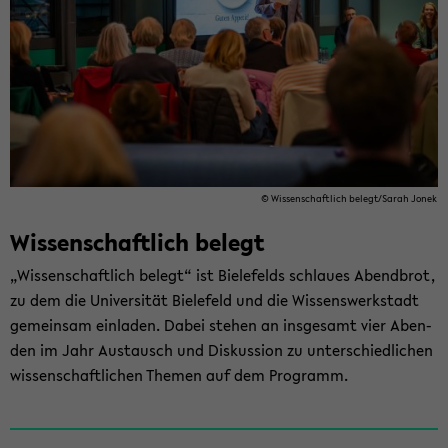
© Wis­sen­schaft­lich be­legt/Sarah Jonek
Wis­sen­schaft­lich be­legt
„Wis­sen­schaft­lich be­legt“ ist Bie­le­felds schlau­es Abend­brot,
zu dem die Uni­ver­si­tät Bie­le­feld und die Wis­sens­werk­stadt
ge­mein­sam ein­la­den. Dabei ste­hen an ins­ge­samt vier Aben­
den im Jahr Aus­tausch und Dis­kus­si­on zu un­ter­schied­li­chen
wis­sen­schaft­li­chen The­men auf dem Pro­gramm.