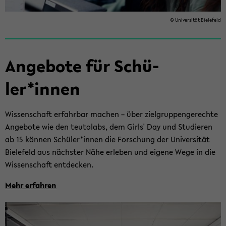
© Uni­ver­si­tät Bie­le­feld
An­ge­bo­te für Schü­
ler*innen
Wis­sen­schaft er­fahr­bar ma­chen – über ziel­grup­pen­ge­rech­te
An­ge­bo­te wie den teu­tol­abs, dem Girls' Day und Stu­die­ren
ab 15 kön­nen Schü­ler*innen die For­schung der Uni­ver­si­tät
Bie­le­feld aus nächs­ter Nähe er­le­ben und ei­ge­ne Wege in die
Wis­sen­schaft ent­de­cken.
Mehr er­fah­ren