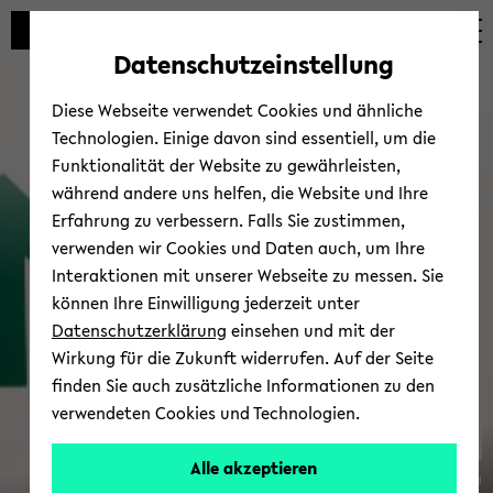
Automatische
zum
zum
zum
Inhaltswechsel
Hauptinhalt
Hauptmenü
Fußbereich
Datenschutzeinstellung
vermeiden
wechseln
wechseln
wechseln
Diese Webseite verwendet Cookies und ähnliche
Technologien. Einige davon sind essentiell, um die
Funktionalität der Website zu gewährleisten,
während andere uns helfen, die Website und Ihre
Erfahrung zu verbessern. Falls Sie zustimmen,
verwenden wir Cookies und Daten auch, um Ihre
Trans­fer
Interaktionen mit unserer Webseite zu messen. Sie
können Ihre Einwilligung jederzeit unter
Datenschutzerklärung
einsehen und mit der
Wirkung für die Zukunft widerrufen. Auf der Seite
finden Sie auch zusätzliche Informationen zu den
verwendeten Cookies und Technologien.
Alle akzeptieren
© Uni­ver­si­tät Bie­le­feld