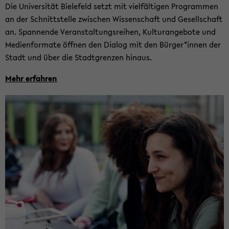
Die Uni­ver­si­tät Bie­le­feld setzt mit viel­fäl­ti­gen Pro­gram­men
an der Schnitt­stel­le zwi­schen Wis­sen­schaft und Ge­sell­schaft
an. Span­nen­de Ver­an­stal­tungs­rei­hen, Kul­tur­ange­bo­te und
Me­di­en­for­ma­te öff­nen den Dia­log mit den Bür­ger*innen der
Stadt und über die Stadt­gren­zen hin­aus.
Mehr er­fah­ren