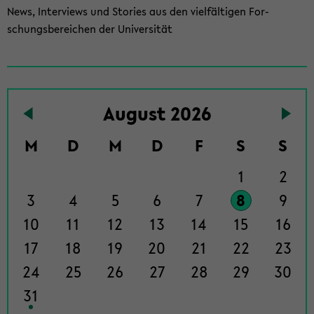
News, In­ter­views und Sto­ries aus den viel­fäl­ti­gen For­
schungs­be­rei­chen der Uni­ver­si­tät
To
Au­gust 2026
the
events
M
D
M
D
F
S
S
page
1
2
3
4
5
6
7
8
9
10
11
12
13
14
15
16
17
18
19
20
21
22
23
24
25
26
27
28
29
30
31