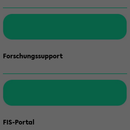
For­schungs­sup­port
FIS-​Portal