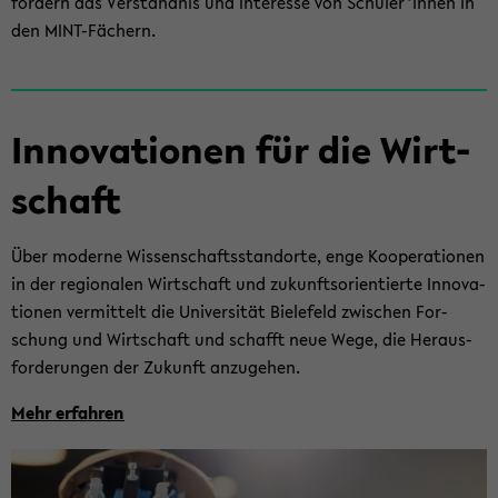
för­dern das Ver­ständ­nis und In­ter­es­se von Schü­ler*innen in
den MINT-​Fächern.
In­no­va­tio­nen für die Wirt­
schaft
Über mo­der­ne Wis­sen­schafts­stand­or­te, enge Ko­ope­ra­tio­nen
in der re­gio­na­len Wirt­schaft und zu­kunfts­ori­en­tier­te In­no­va­
tio­nen ver­mit­telt die Uni­ver­si­tät Bie­le­feld zwi­schen For­
schung und Wirt­schaft und schafft neue Wege, die Her­aus­
for­de­run­gen der Zu­kunft an­zu­ge­hen.
Mehr er­fah­ren