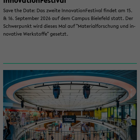
In­no­va­ti­on­Fes­ti­val
Save the Date: Das zwei­te In­no­va­ti­on­Fes­ti­val fin­det am 15.
& 16. Sep­tem­ber 2026 auf dem Cam­pus Bie­le­feld statt. Der
Schwer­punkt wird die­ses Mal auf "Ma­te­ri­al­for­schung und in­
no­va­ti­ve Werk­stof­fe" ge­setzt.