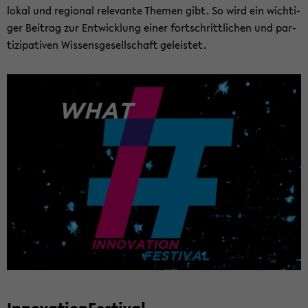
lokal und re­gio­nal re­le­van­te The­men gibt. So wird ein wich­ti­
ger Bei­trag zur Ent­wick­lung einer fort­schritt­li­chen und par­
ti­zi­pa­ti­ven Wis­sens­ge­sell­schaft ge­leis­tet.