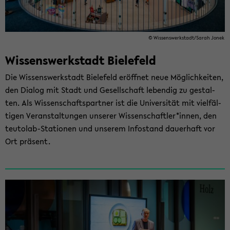
© Wis­sens­werk­stadt/Sarah Jonek
Wissenswerkstadt ­Bielefeld
Die Wis­sens­werk­stadt Bie­le­feld er­öff­net neue Mög­lich­kei­ten,
den Dia­log mit Stadt und Ge­sell­schaft le­ben­dig zu ge­stal­
ten. Als Wis­sen­schafts­part­ner ist die Uni­ver­si­tät mit viel­fäl­
ti­gen Ver­an­stal­tun­gen un­se­rer Wis­sen­schaft­ler*innen, den
teutolab-​Stationen und un­se­rem In­fo­stand dau­er­haft vor
Ort prä­sent.