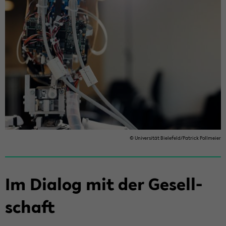
© Uni­ver­si­tät Bie­le­feld/Pa­trick Poll­mei­er
Im Dia­log mit der Ge­sell­
schaft