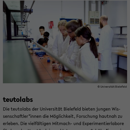
© Uni­ver­si­tät Bie­le­feld
teu­tol­abs
Die teu­tol­abs der Uni­ver­si­tät Bie­le­feld bie­ten jun­gen Wis­
sen­schaft­ler*innen die Mög­lich­keit, For­schung haut­nah zu
er­le­ben. Die viel­fäl­ti­gen Mitmach-​ und Ex­pe­ri­men­tier­la­bo­re