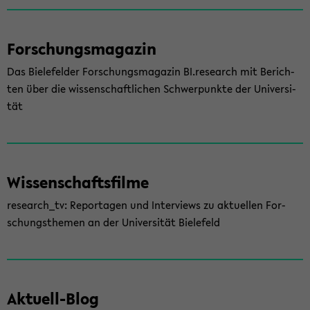
For­schungs­ma­ga­zin
Das Bie­le­fel­der For­schungs­ma­ga­zin BI.re­se­arch mit Be­rich­
ten über die wis­sen­schaft­li­chen Schwer­punk­te der Uni­ver­si­
tät
Wis­sen­schafts­fil­me
re­se­arch_tv: Re­por­ta­gen und In­ter­views zu ak­tu­el­len For­
schungs­the­men an der Uni­ver­si­tät Bie­le­feld
Aktuell-​Blog