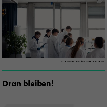
© Uni­ver­si­tät Bie­le­feld/Pa­trick Poll­mei­er
Dran blei­ben!