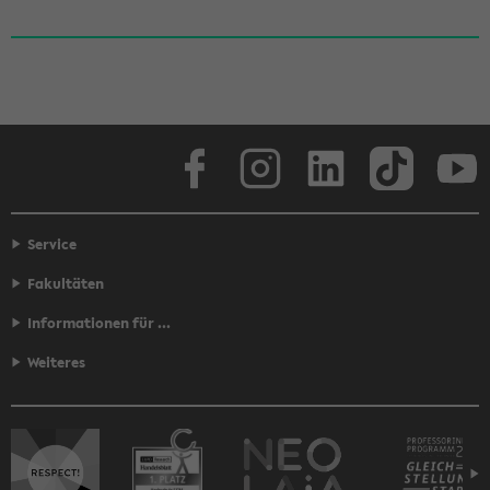
Face­book
In­sta­gram
Lin­ke­dIn
Tik­Tok
You
Service
Fakultäten
Informationen für ...
Weiteres