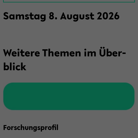
Sams­tag
8
.
Au­gust
2026
Wei­te­re The­men im Über­
blick
For­schungs­pro­fil