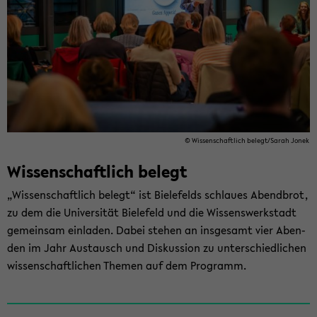
© Wis­sen­schaft­lich be­legt/Sarah Jonek
Wis­sen­schaft­lich be­legt
„Wis­sen­schaft­lich be­legt“ ist Bie­le­felds schlau­es Abend­brot,
zu dem die Uni­ver­si­tät Bie­le­feld und die Wis­sens­werk­stadt
ge­mein­sam ein­la­den. Dabei ste­hen an ins­ge­samt vier Aben­
den im Jahr Aus­tausch und Dis­kus­si­on zu un­ter­schied­li­chen
wis­sen­schaft­li­chen The­men auf dem Pro­gramm.