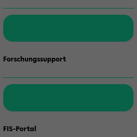
For­schungs­sup­port
FIS-​Portal