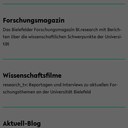
For­schungs­ma­ga­zin
Das Bie­le­fel­der For­schungs­ma­ga­zin BI.re­se­arch mit Be­rich­
ten über die wis­sen­schaft­li­chen Schwer­punk­te der Uni­ver­si­
tät
Wis­sen­schafts­fil­me
re­se­arch_tv: Re­por­ta­gen und In­ter­views zu ak­tu­el­len For­
schungs­the­men an der Uni­ver­si­tät Bie­le­feld
Aktuell-​Blog