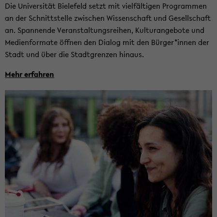
Die Uni­ver­si­tät Bie­le­feld setzt mit viel­fäl­ti­gen Pro­gram­men
an der Schnitt­stel­le zwi­schen Wis­sen­schaft und Ge­sell­schaft
an. Span­nen­de Ver­an­stal­tungs­rei­hen, Kul­tur­ange­bo­te und
Me­di­en­for­ma­te öff­nen den Dia­log mit den Bür­ger*innen der
Stadt und über die Stadt­gren­zen hin­aus.
Mehr er­fah­ren