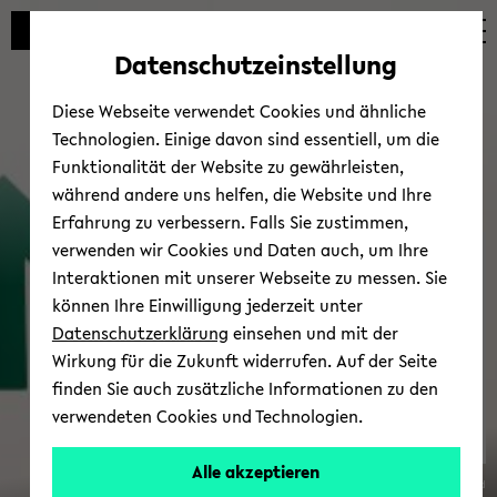
Automatische
zum
zum
zum
Inhaltswechsel
Hauptinhalt
Hauptmenü
Fußbereich
Datenschutzeinstellung
vermeiden
wechseln
wechseln
wechseln
Diese Webseite verwendet Cookies und ähnliche
Technologien. Einige davon sind essentiell, um die
Funktionalität der Website zu gewährleisten,
während andere uns helfen, die Website und Ihre
Erfahrung zu verbessern. Falls Sie zustimmen,
verwenden wir Cookies und Daten auch, um Ihre
Trans­fer
Interaktionen mit unserer Webseite zu messen. Sie
können Ihre Einwilligung jederzeit unter
Datenschutzerklärung
einsehen und mit der
Wirkung für die Zukunft widerrufen. Auf der Seite
finden Sie auch zusätzliche Informationen zu den
verwendeten Cookies und Technologien.
Alle akzeptieren
© Uni­ver­si­tät Bie­le­feld