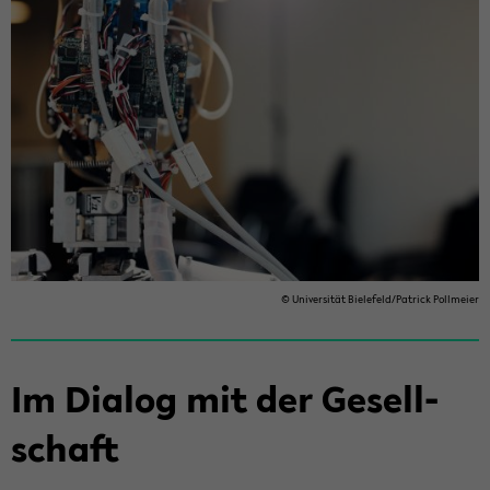
© Uni­ver­si­tät Bie­le­feld/Pa­trick Poll­mei­er
Im Dia­log mit der Ge­sell­
schaft