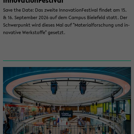
In­no­va­ti­on­Fes­ti­val
Save the Date: Das zwei­te In­no­va­ti­on­Fes­ti­val fin­det am 15.
& 16. Sep­tem­ber 2026 auf dem Cam­pus Bie­le­feld statt. Der
Schwer­punkt wird die­ses Mal auf "Ma­te­ri­al­for­schung und in­
no­va­ti­ve Werk­stof­fe" ge­setzt.