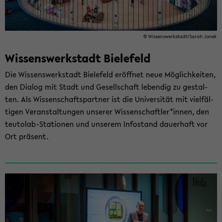
© Wis­sens­werk­stadt/Sarah Jonek
Wissenswerkstadt ­Bielefeld
Die Wis­sens­werk­stadt Bie­le­feld er­öff­net neue Mög­lich­kei­ten,
den Dia­log mit Stadt und Ge­sell­schaft le­ben­dig zu ge­stal­
ten. Als Wis­sen­schafts­part­ner ist die Uni­ver­si­tät mit viel­fäl­
ti­gen Ver­an­stal­tun­gen un­se­rer Wis­sen­schaft­ler*innen, den
teutolab-​Stationen und un­se­rem In­fo­stand dau­er­haft vor
Ort prä­sent.