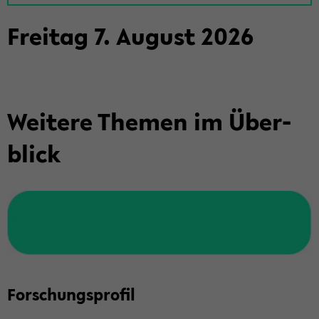
Frei­tag
7
.
Au­gust
2026
Wei­te­re The­men im Über­
blick
For­schungs­pro­fil