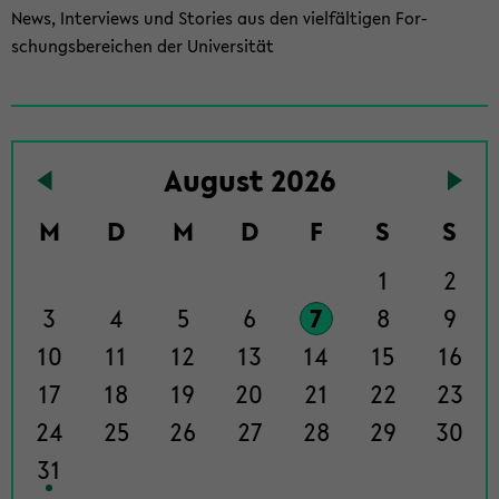
News, In­ter­views und Sto­ries aus den viel­fäl­ti­gen For­
schungs­be­rei­chen der Uni­ver­si­tät
To
Au­gust 2026
the
events
M
D
M
D
F
S
S
page
1
2
3
4
5
6
7
8
9
10
11
12
13
14
15
16
17
18
19
20
21
22
23
24
25
26
27
28
29
30
31