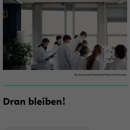
© Uni­ver­si­tät Bie­le­feld/Pa­trick Poll­mei­er
Dran blei­ben!