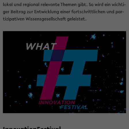
lokal und re­gio­nal re­le­van­te The­men gibt. So wird ein wich­ti­
ger Bei­trag zur Ent­wick­lung einer fort­schritt­li­chen und par­
ti­zi­pa­ti­ven Wis­sens­ge­sell­schaft ge­leis­tet.