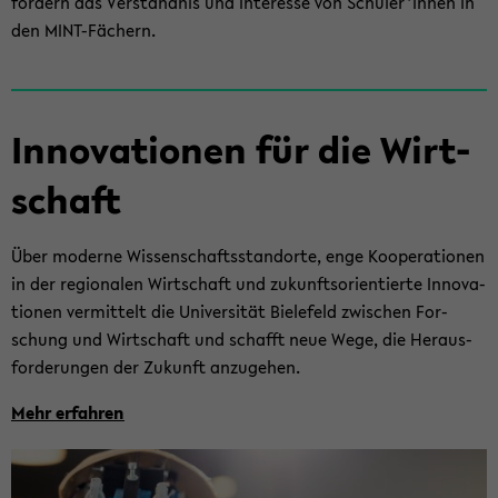
för­dern das Ver­ständ­nis und In­ter­es­se von Schü­ler*innen in
den MINT-​Fächern.
In­no­va­tio­nen für die Wirt­
schaft
Über mo­der­ne Wis­sen­schafts­stand­or­te, enge Ko­ope­ra­tio­nen
in der re­gio­na­len Wirt­schaft und zu­kunfts­ori­en­tier­te In­no­va­
tio­nen ver­mit­telt die Uni­ver­si­tät Bie­le­feld zwi­schen For­
schung und Wirt­schaft und schafft neue Wege, die Her­aus­
for­de­run­gen der Zu­kunft an­zu­ge­hen.
Mehr er­fah­ren