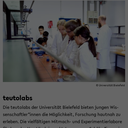
© Uni­ver­si­tät Bie­le­feld
teu­tol­abs
Die teu­tol­abs der Uni­ver­si­tät Bie­le­feld bie­ten jun­gen Wis­
sen­schaft­ler*innen die Mög­lich­keit, For­schung haut­nah zu
er­le­ben. Die viel­fäl­ti­gen Mitmach-​ und Ex­pe­ri­men­tier­la­bo­re