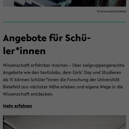
© Uni­ver­si­tät Bie­le­feld
An­ge­bo­te für Schü­
ler*innen
Wis­sen­schaft er­fahr­bar ma­chen – über ziel­grup­pen­ge­rech­te
An­ge­bo­te wie den teu­tol­abs, dem Girls' Day und Stu­die­ren
ab 15 kön­nen Schü­ler*innen die For­schung der Uni­ver­si­tät
Bie­le­feld aus nächs­ter Nähe er­le­ben und ei­ge­ne Wege in die
Wis­sen­schaft ent­de­cken.
Mehr er­fah­ren