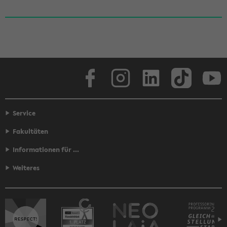
Face­book
In­sta­gram
Lin­ke­dIn
Tik­Tok
You
Service
Fakultäten
Informationen für ...
Weiteres