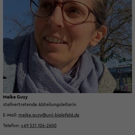
Meike Guzy
stell­ver­tre­ten­de Ab­tei­lungs­lei­te­rin
E-​Mail
meike.guzy@uni-​bielefeld.de
Te­le­fon
+49 521 106-​2600