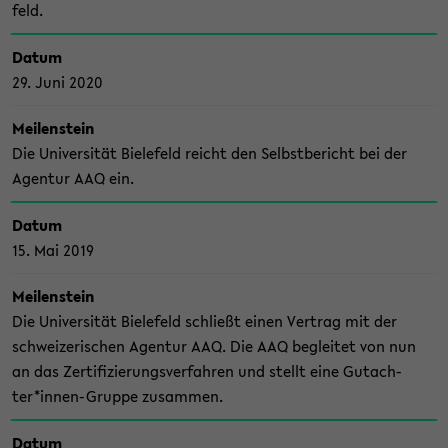
feld.
Datum
29. Juni 2020
Mei­len­stein
Die Uni­ver­si­tät Bie­le­feld reicht den Selbst­be­richt bei der
Agen­tur AAQ ein.
Datum
15. Mai 2019
Mei­len­stein
Die Uni­ver­si­tät Bie­le­feld schließt einen Ver­trag mit der
schwei­ze­ri­schen Agen­tur AAQ. Die AAQ be­glei­tet von nun
an das Zer­ti­fi­zie­rungs­ver­fah­ren und stellt eine Gut­ach­
ter*innen-​Gruppe zu­sam­men.
Datum