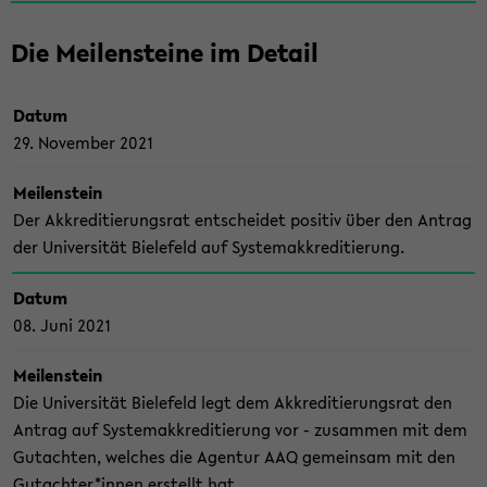
Die Mei­len­stei­ne im De­tail
Datum
29. No­vem­ber 2021
Mei­len­stein
Der Ak­kre­di­tie­rungs­rat ent­schei­det po­si­tiv über den An­trag
der Uni­ver­si­tät Bie­le­feld auf Sys­te­mak­kre­di­tie­rung.
Datum
08. Juni 2021
Mei­len­stein
Die Uni­ver­si­tät Bie­le­feld legt dem Ak­kre­di­tie­rungs­rat den
An­trag auf Sys­te­mak­kre­di­tie­rung vor - zu­sam­men mit dem
Gut­ach­ten, wel­ches die Agen­tur AAQ ge­mein­sam mit den
Gut­ach­ter*innen er­stellt hat.