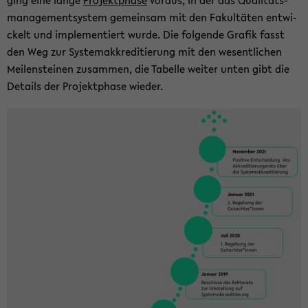
ging eine lange
Pro­jekt­pha­se
vor­aus, in der das Qua­li­täts­
ma­nage­ment­sys­tem ge­mein­sam mit den Fa­kul­tä­ten ent­wi­
ckelt und im­ple­men­tiert wurde. Die fol­gen­de Gra­fik fasst
den Weg zur Sys­te­mak­kre­di­tie­rung mit den we­sent­li­chen
Mei­len­stei­nen zu­sam­men, die Ta­bel­le wei­ter unten gibt die
De­tails der Pro­jekt­pha­se wie­der.