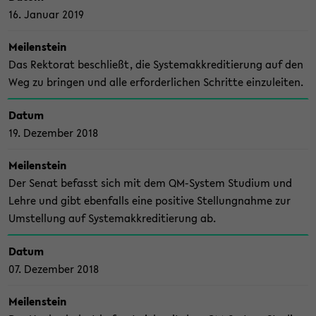
16. Ja­nu­ar 2019
Mei­len­stein
Das Rek­to­rat be­schließt, die Sys­te­mak­kre­di­tie­rung auf den
Weg zu brin­gen und alle er­for­der­li­chen Schrit­te ein­zu­lei­ten.
Datum
19. De­zem­ber 2018
Mei­len­stein
Der Senat be­fasst sich mit dem QM-​System Stu­di­um und
Lehre und gibt eben­falls eine po­si­ti­ve Stel­lung­nah­me zur
Um­stel­lung auf Sys­te­mak­kre­di­tie­rung ab.
Datum
07. De­zem­ber 2018
Mei­len­stein