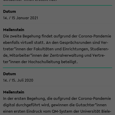
Datum
14. / 15 Ja­nu­ar 2021
Mei­len­stein
Die zwei­te Be­ge­hung fin­det auf­grund der Corona-​Pandemie
eben­falls vir­tu­ell statt. An den Ge­sprächs­run­den sind Ver­
tre­ter*innen der Fa­kul­tä­ten und Ein­rich­tun­gen, Stu­die­ren­
de, Mit­ar­bei­ter*innen der Zen­tral­ver­wal­tung und Ver­tre­
ter*innen der Hoch­schul­lei­tung be­tei­ligt.
Datum
14. / 15. Juli 2020
Mei­len­stein
In der ers­ten Be­ge­hung, die auf­grund der Corona-​Pandemie
di­gi­tal durch­ge­führt wird, ge­win­nen die Gut­ach­ter*innen
einen ers­ten Ein­druck vom QM-​System der Uni­ver­si­tät Bie­le­