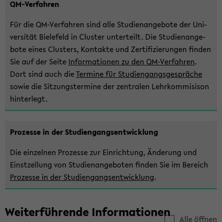
QM-​Verfahren
Für die QM-​Verfahren sind alle Stu­di­en­an­ge­bo­te der Uni­
ver­si­tät Bie­le­feld in Clus­ter un­ter­teilt. Die Stu­di­en­an­ge­
bo­te eines Clus­ters, Kon­tak­te und Zer­ti­fi­zie­run­gen fin­den
Sie auf der Seite
In­for­ma­tio­nen zu den QM-​Verfahren
.
Dort sind auch die
Ter­mi­ne für Stu­di­en­gangs­ge­sprä­che
sowie die Sit­zungs­ter­mi­ne der zen­tra­len Lehr­kom­mi­si­son
hin­ter­legt.
Pro­zes­se in der Stu­di­en­gangs­ent­wick­lung
Die ein­zel­nen Pro­zes­se zur Ein­rich­tung, Än­de­rung und
Einst­zel­lung von Stu­di­en­an­ge­bo­ten fin­den Sie im Be­reich
Pro­zes­se in der Stu­di­en­gangs­ent­wick­lung
.
Wei­ter­füh­ren­de In­for­ma­tio­nen
Alle öffnen