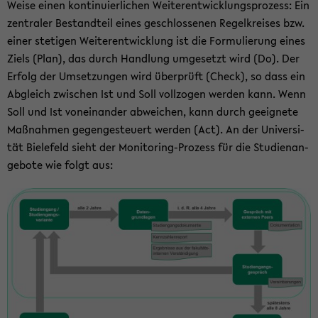
Weise einen kon­ti­nu­ier­li­chen Wei­ter­ent­wick­lungs­pro­zess: Ein
zen­tra­ler Be­stand­teil eines ge­schlos­se­nen Re­gel­krei­ses bzw.
einer ste­ti­gen Wei­ter­ent­wick­lung ist die For­mu­lie­rung eines
Ziels (Plan), das durch Hand­lung um­ge­setzt wird (Do). Der
Er­folg der Um­set­zun­gen wird über­prüft (Check), so dass ein
Ab­gleich zwi­schen Ist und Soll voll­zo­gen wer­den kann. Wenn
Soll und Ist von­ein­an­der ab­wei­chen, kann durch ge­eig­ne­te
Maß­nah­men ge­gen­ge­steu­ert wer­den (Act). An der Uni­ver­si­
tät Bie­le­feld sieht der Monitoring-​Prozess für die Stu­di­en­an­
ge­bo­te wie folgt aus: