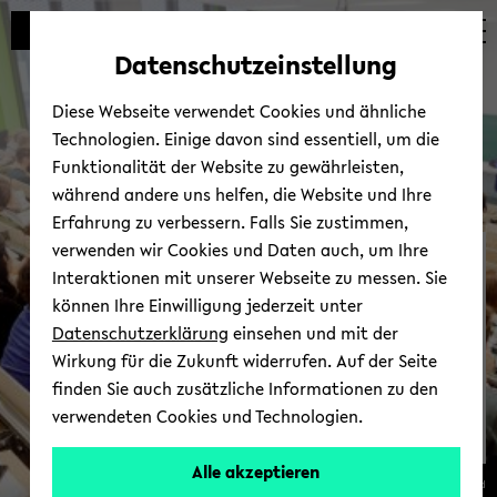
Automatische
skip
skip
skip
Inhaltswechsel
to
to
to
Datenschutzeinstellung
vermeiden
main
main
footer
content
menu
Diese Webseite verwendet Cookies und ähnliche
Technologien. Einige davon sind essentiell, um die
Funktionalität der Website zu gewährleisten,
während andere uns helfen, die Website und Ihre
Erfahrung zu verbessern. Falls Sie zustimmen,
verwenden wir Cookies und Daten auch, um Ihre
Qua­li­täts­ma­nage­ment
Interaktionen mit unserer Webseite zu messen. Sie
Stu­di­um und Lehre
können Ihre Einwilligung jederzeit unter
Datenschutzerklärung
einsehen und mit der
Wirkung für die Zukunft widerrufen. Auf der Seite
finden Sie auch zusätzliche Informationen zu den
verwendeten Cookies und Technologien.
Alle akzeptieren
© Uni­ver­si­tät Bie­le­feld