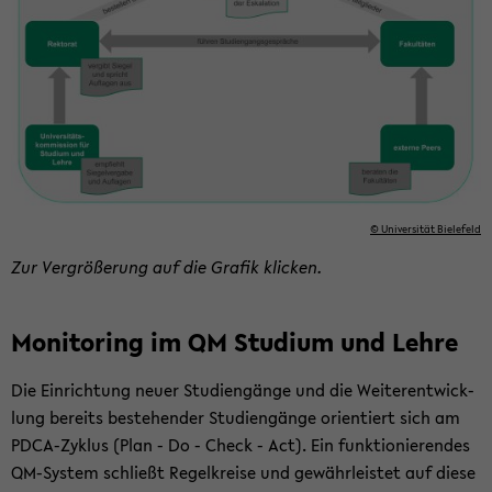
© Uni­ver­si­tät Bie­le­feld
Zur Ver­grö­ße­rung auf die Gra­fik kli­cken.
Mo­ni­to­ring im QM Stu­di­um und Lehre
Die Ein­rich­tung neuer Stu­di­en­gän­ge und die Wei­ter­ent­wick­
lung be­reits be­stehen­der Stu­di­en­gän­ge ori­en­tiert sich am
PDCA-​Zyklus (Plan - Do - Check - Act). Ein funk­tio­nie­ren­des
QM-​System schließt Re­gel­krei­se und ge­währ­leis­tet auf diese