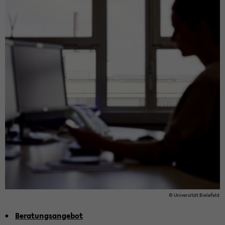
© Uni­ver­si­tät Bie­le­feld
Be­ra­tungs­an­ge­bot