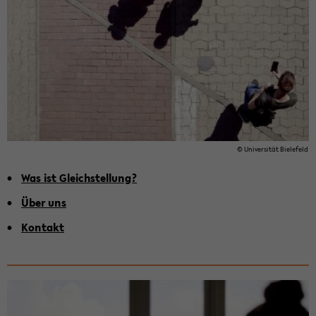
© Uni­ver­si­tät Bie­le­feld
Was ist Gleich­stel­lung?
Über uns
Kon­takt