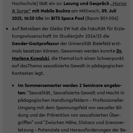
Hoch­schu­le) lädt ein zu:
Le­sung und Ge­spräch
„Hor­ror
& Sorge“
mit Na­bi­la Bush­ra
am Mitt­woch,
09. Juli
2025, 16:30 Uhr
im
BITS Space Pool
(Raum B01-​006)
Auf Be­trei­ben der Glei­ko EW hat die Fa­kul­tät für Er­zie­
hungs­wis­sen­schaft im Stu­di­en­jahr 2024/25 die
Gender-​Gastprofessur
der Uni­ver­si­tät Bie­le­feld erst­
mals be­set­zen kön­nen. Ge­won­nen wer­den konn­te
Dr.
Mar­le­ne Kowal­ski
, die the­ma­tisch einen Schwer­punkt
auf dasThe­ma se­xua­li­sier­te Ge­walt in päd­ago­gi­schen
Kon­tex­ten legt.
Im Som­mer­se­mes­ter wer­den 2 Se­mi­na­re an­ge­bo­
ten
: "Se­xua­li­tät, Se­xua­li­sier­te Ge­walt und Macht in
päd­ago­gi­schen Hand­lungs­fel­dern – Pro­fes­sio­nel­ler
Um­gang mit dem Span­nungs­feld von se­xu­el­ler Bil­
dung und der Prä­ven­ti­on von se­xua­li­sier­ten Über­
grif­fen" und "Zwi­schen Nähe, Di­stanz und Grenz­ver­
let­zung – Po­ten­zia­le und Her­aus­for­de­run­gen der Be­