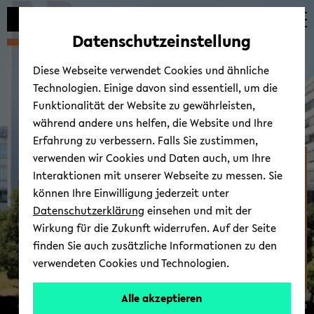
Automatische
zum
zum
zum
Inhaltswechsel
Hauptinhalt
Hauptmenü
Fußbereich
Datenschutzeinstellung
vermeiden
wechseln
wechseln
wechseln
Diese Webseite verwendet Cookies und ähnliche
Technologien. Einige davon sind essentiell, um die
Funktionalität der Website zu gewährleisten,
während andere uns helfen, die Website und Ihre
Erfahrung zu verbessern. Falls Sie zustimmen,
verwenden wir Cookies und Daten auch, um Ihre
Fakultät für
Interaktionen mit unserer Webseite zu messen. Sie
Erziehungswis­senschaft
können Ihre Einwilligung jederzeit unter
Datenschutzerklärung
einsehen und mit der
Wirkung für die Zukunft widerrufen. Auf der Seite
finden Sie auch zusätzliche Informationen zu den
verwendeten Cookies und Technologien.
Alle akzeptieren
© Uni­ver­si­tät Bie­le­feld