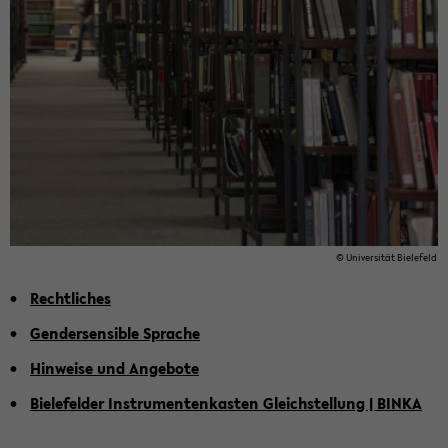
© Uni­ver­si­tät Bie­le­feld
Recht­li­ches
Gen­der­sen­si­ble Spra­che
Hin­wei­se und An­ge­bo­te
Bie­le­fel­der In­stru­men­ten­kas­ten Gleich­stel­lung | BINKA