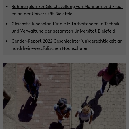
Rah­men­plan zur Gleich­stel­lung von Män­nern und Frau­
en an der Uni­ver­si­tät Bie­le­feld
Gleich­stel­lungs­plan für die Mit­ar­bei­ten­den in Tech­nik
und Ver­wal­tung der ge­sam­ten Uni­ver­si­tät Bie­le­feld
Gender-​Report 2022
Ge­schlech­ter(un)ge­rech­tig­keit an
nordrhein-​westfälischen Hoch­schu­len