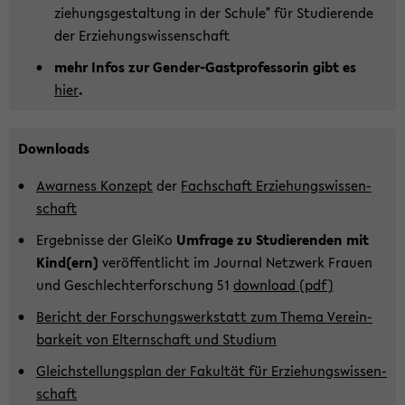
zie­hungs­ge­stal­tung in der Schu­le" für Stu­die­ren­de
der Er­zie­hungs­wis­sen­schaft
mehr Infos zur Gender-​Gastprofessorin gibt es
hier
.
Down­loads
Awar­ness Kon­zept
der
Fach­schaft Er­zie­hungs­wis­sen­
schaft
Er­geb­nis­se der Glei­Ko
Um­fra­ge zu Stu­die­ren­den mit
Kind(ern)
ver­öf­fent­licht im Jour­nal Netz­werk Frau­en
und Ge­schlech­ter­for­schung 51
down­load (pdf)
Be­richt der For­schungs­werk­statt zum Thema Ver­ein­
bar­keit von El­tern­schaft und Stu­di­um
Gleich­stel­lungs­plan der Fa­kul­tät für Er­zie­hungs­wis­sen­
schaft