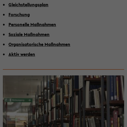
Gleich­stel­lungs­plan
For­schung
Per­so­nel­le Maß­nah­men
So­zia­le Maß­nah­men
Or­ga­ni­sa­to­ri­sche Maß­nah­men
Aktiv wer­den