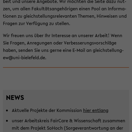
beit und un­se­re An­ge­bo­te. Wir möch­ten die Seite dazu nut­
zen, um allen Fa­kul­täts­an­ge­hö­ri­gen einen Pool an In­for­ma­
tio­nen zu gleich­stel­lungs­re­le­van­ten The­men, Hin­wei­sen und
Fra­gen zur Ver­fü­gung zu stel­len.
Wir freu­en uns über Ihr In­ter­es­se an un­se­rer Ar­beit! Wenn
Sie Fra­gen, An­re­gun­gen oder Ver­bes­se­rungs­vor­schlä­ge
haben, sen­den Sie uns gerne eine E-​Mail an gleichstellung-​
ew@uni-​bielefeld.de.
NEWS
Ak­tu­el­le Pro­jek­te der Kom­mis­si­on
hier ent­lang
unser Ar­beits­kreis Fair­Ca­re & Wis­sen­schaft zu­sam­men
mit dem Pro­jekt So­Hoch (Sor­ge­ver­ant­wor­tung an der