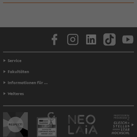
Face­book
In­sta­gram
Lin­ke­dIn
Tik­Tok
You
Service
Fakultäten
Informationen für ...
Weiteres