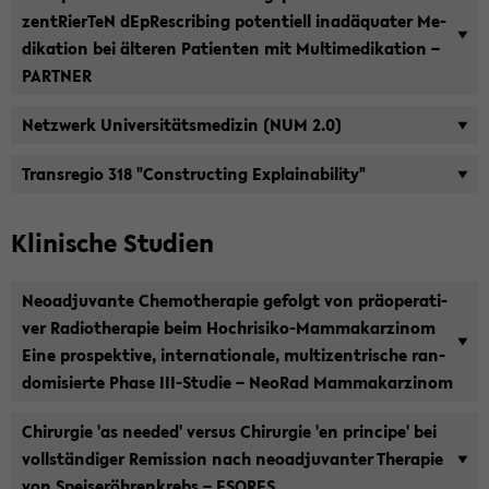
zen­tRier­TeN dE­pRe­scribing po­ten­ti­ell in­ad­äqua­ter Me­
di­ka­ti­on bei äl­te­ren Pa­ti­en­ten mit Mul­ti­me­di­ka­ti­on –
PART­NER
Netz­werk Uni­ver­si­täts­me­di­zin (NUM 2.0)
Trans­re­gio 318 "Con­st­ruc­ting Ex­plai­na­bi­li­ty"
Kli­ni­sche Stu­di­en
Neo­ad­ju­van­te Che­mo­the­ra­pie ge­folgt von prä­ope­ra­ti­
ver Ra­dio­the­ra­pie beim Hochrisiko-​Mammakarzinom
Eine pro­spek­ti­ve, in­ter­na­tio­na­le, mul­ti­zen­tri­sche ran­
do­mi­sier­te Phase III-​Studie – Neo­Rad Mam­ma­kar­zi­nom
Chir­ur­gie 'as nee­ded' ver­sus Chir­ur­gie 'en princi­pe' bei
voll­stän­di­ger Re­mis­si­on nach neo­ad­ju­van­ter The­ra­pie
von Spei­se­röh­ren­krebs – ESO­RES