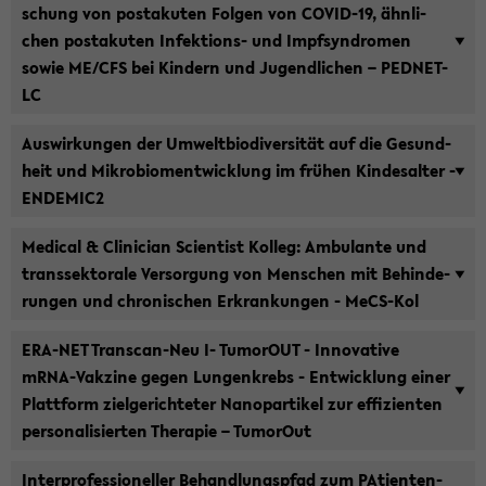
schung von posta­ku­ten Fol­gen von COVID-​19, ähn­li­
chen posta­ku­ten Infektions-​ und Impf­syn­dro­men
sowie ME/CFS bei Kin­dern und Ju­gend­li­chen – PEDNET-​
LC
Aus­wir­kun­gen der Um­welt­bio­di­ver­si­tät auf die Ge­sund­
heit und Mi­kro­bio­m­ent­wick­lung im frü­hen Kin­des­al­ter -
ENDEMIC2
Me­di­cal & Cli­ni­ci­an Sci­en­tist Kol­leg: Am­bu­lan­te und
trans­sek­to­ra­le Ver­sor­gung von Men­schen mit Be­hin­de­
run­gen und chro­ni­schen Er­kran­kun­gen - MeCS-​Kol
ERA-​NET Transcan-​Neu I- Tu­mo­rOUT - In­no­va­ti­ve
mRNA-​Vakzine gegen Lun­gen­krebs - Ent­wick­lung einer
Platt­form ziel­ge­rich­te­ter Na­no­par­ti­kel zur ef­fi­zi­en­ten
per­so­na­li­sier­ten The­ra­pie – Tu­mo­rOut
In­ter­pro­fes­sio­nel­ler Be­hand­lungs­pfad zum PA­ti­en­ten­