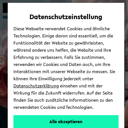
Automatische
zum
zum
zum
Inhaltswechsel
Hauptinhalt
Hauptmenü
Fußbereich
Datenschutzeinstellung
vermeiden
wechseln
wechseln
wechseln
Diese Webseite verwendet Cookies und ähnliche
Technologien. Einige davon sind essentiell, um die
Funktionalität der Website zu gewährleisten,
während andere uns helfen, die Website und Ihre
Medizinische Fakul­tät
Erfahrung zu verbessern. Falls Sie zustimmen,
OWL
verwenden wir Cookies und Daten auch, um Ihre
Interaktionen mit unserer Webseite zu messen. Sie
können Ihre Einwilligung jederzeit unter
Datenschutzerklärung
einsehen und mit der
Wirkung für die Zukunft widerrufen. Auf der Seite
finden Sie auch zusätzliche Informationen zu den
verwendeten Cookies und Technologien.
Alle akzeptieren
© Uni­ver­si­tät Bie­le­feld