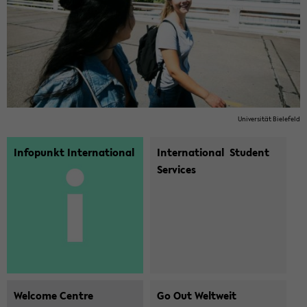
Uni­ver­si­tät Bie­le­feld
Infopunkt­ International
International ­ Student
Services
Wel­co­me Cent­re
Go Out Welt­weit