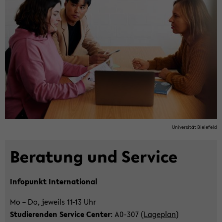
Uni­ver­si­tät Bie­le­feld
Be­ra­tung und Ser­vice
In­fo­punkt In­ter­na­tio­nal
Mo – Do, je­weils 11-13 Uhr
Stu­die­ren­den Ser­vice Cen­ter
: A0-​307 (
La­ge­plan
)