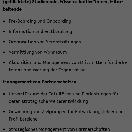
(ge­flüch­te­te) Stu­die­ren­de, Wis­sen­schaft­ler*innen, Mit­ar­
bei­ten­de
Pre-​Boarding und On­boar­ding
In­for­ma­ti­on und Erst­be­ra­tung
Or­ga­ni­sa­ti­on von Ver­an­stal­tun­gen
Ver­mitt­lung von Wohn­raum
Ak­qui­si­ti­on und Ma­nage­ment von Dritt­mit­teln für die In­
ter­na­tio­na­li­sie­rung der Or­ga­ni­sa­ti­on
Ma­nage­ment von Part­ner­schaf­ten
Un­ter­stüt­zung der Fa­kul­tä­ten und Ein­rich­tun­gen für
deren stra­te­gi­sche Wei­ter­ent­wick­lung
Ge­win­nung von Ziel­grup­pen für Ent­wick­lungs­fel­der und
Pro­fil­be­rei­che
Stra­te­gi­sches Ma­nage­ment von Part­ner­schaf­ten