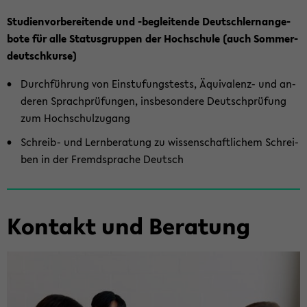
Stu­di­en­vor­be­rei­ten­de und -​begleitende Deutsch­lern­an­ge­
bo­te für alle Sta­tus­grup­pen der Hoch­schu­le (auch Som­mer­
deutsch­kur­se)
Durch­füh­rung von Ein­stu­fungs­tests, Äquivalenz-​ und an­
de­ren Sprach­prü­fun­gen, ins­be­son­de­re Deutsch­prü­fung
zum Hoch­schul­zu­gang
Schreib-​ und Lern­be­ra­tung zu wis­sen­schaft­li­chem Schrei­
ben in der Fremd­spra­che Deutsch
Kon­takt und Be­ra­tung