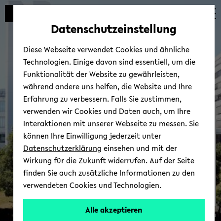
Automatische
skip
skip
skip
Inhaltswechsel
to
to
to
Datenschutzeinstellung
vermeiden
main
main
footer
content
menu
Diese Webseite verwendet Cookies und ähnliche
Technologien. Einige davon sind essentiell, um die
Funktionalität der Website zu gewährleisten,
während andere uns helfen, die Website und Ihre
Erfahrung zu verbessern. Falls Sie zustimmen,
verwenden wir Cookies und Daten auch, um Ihre
International ­ Office
Interaktionen mit unserer Webseite zu messen. Sie
können Ihre Einwilligung jederzeit unter
Datenschutzerklärung
einsehen und mit der
Wirkung für die Zukunft widerrufen. Auf der Seite
finden Sie auch zusätzliche Informationen zu den
verwendeten Cookies und Technologien.
Alle akzeptieren
© Uni­ver­si­tät Bie­le­feld