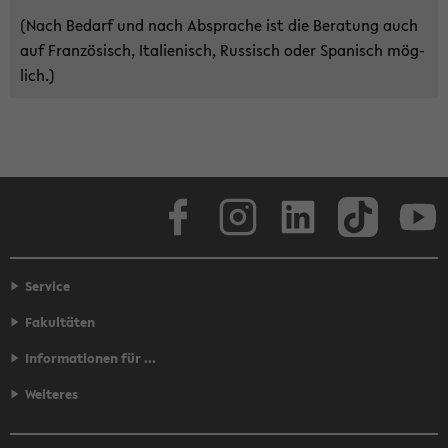
(Nach Be­darf und nach Ab­spra­che ist die Be­ra­tung auch
auf Fran­zö­sisch, Ita­lie­nisch, Rus­sisch oder Spa­nisch mög­
lich.)
Face­book
In­sta­gram
Lin­ke­dIn
Tik­Tok
You
Service
Fakultäten
Informationen für ...
Weiteres