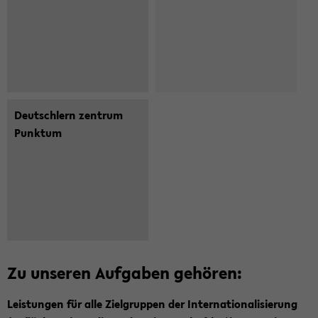
Deutschlern­ zentrum
Punktum
Zu un­se­ren Auf­ga­ben ge­hö­ren:
Leis­tun­gen für alle Ziel­grup­pen der In­ter­na­tio­na­li­sie­rung