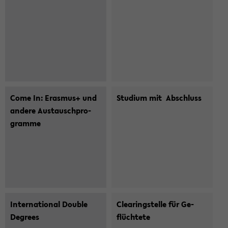
Come In: Eras­mus+ und
Studium mit ­ Abschluss
an­de­re Aus­tausch­pro­
gram­me
In­ter­na­tio­nal Dou­ble
Clea­ring­stel­le für Ge­
De­grees
flüch­te­te