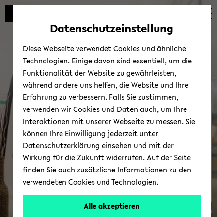
Automatische
zum
zum
zum
Inhaltswechsel
Hauptinhalt
Hauptmenü
Fußbereich
Datenschutzeinstellung
vermeiden
wechseln
wechseln
wechseln
Diese Webseite verwendet Cookies und ähnliche
Technologien. Einige davon sind essentiell, um die
Funktionalität der Website zu gewährleisten,
während andere uns helfen, die Website und Ihre
Erfahrung zu verbessern. Falls Sie zustimmen,
verwenden wir Cookies und Daten auch, um Ihre
Zen­tra­le Stu­di­en­be­ra­tung
Interaktionen mit unserer Webseite zu messen. Sie
können Ihre Einwilligung jederzeit unter
Datenschutzerklärung
einsehen und mit der
Wirkung für die Zukunft widerrufen. Auf der Seite
finden Sie auch zusätzliche Informationen zu den
verwendeten Cookies und Technologien.
Alle akzeptieren
© Uni­ver­si­tät Bie­le­feld