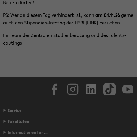
ßen zu dür­fen!
PS: Wer an die­sem Tag ver­hin­dert ist, kann
am 04.11.26
gerne
auch den
Stipendien-​Infotag der HSBI
[LINK] be­su­chen.
Ihr Team der Zen­tra­len Stu­di­en­be­ra­tung und des Ta­lents­
cou­tings
Zum
Haupt­
in­
halt
Face­book
In­sta­gram
Lin­ke­dIn
Tik­Tok
You
der
Sek­
ti­
on
Service
wech­
Fakultäten
seln
Informationen für ...