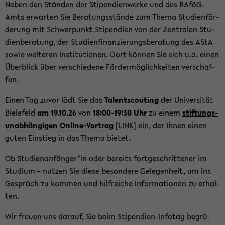
Neben den Stän­den der Sti­pen­di­en­wer­ke und des BAföG-​
Amts er­war­ten Sie Be­ra­tungs­stän­de zum Thema Stu­di­en­för­
de­rung mit Schwer­punkt Sti­pen­di­en von der Zen­tra­len Stu­
di­en­be­ra­tung, der Stu­di­en­fi­nan­zie­rungs­be­ra­tung des AStA
sowie wei­te­ren In­sti­tu­tio­nen. Dort kön­nen Sie sich u.a. einen
Über­blick über ver­schie­de­ne För­der­mög­lich­kei­ten ver­schaf­
fen.
Einen Tag zuvor lädt Sie das
Ta­lents­cou­ting
der Uni­ver­si­tät
Bie­le­feld
am 19.10.26
von
18:00-19:30 Uhr
zu einem
stif­tungs­
un­ab­hän­gi­gen Online-​Vortrag
[LINK] ein, der Ihnen einen
guten Ein­stieg in das Thema bie­tet.
Ob Stu­di­en­an­fän­ger*in oder be­reits fort­ge­schrit­te­ner im
Stu­di­um – nut­zen Sie diese be­son­de­re Ge­le­gen­heit, um ins
Ge­spräch zu kom­men und hilf­rei­che In­for­ma­tio­nen zu er­hal­
ten.
Wir freu­en uns dar­auf, Sie beim Stipendien-​Infotag be­grü­