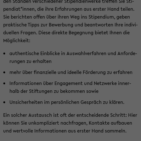
den Stän­den ver­schie­de­ner Sti­pen­di­en­wer­ke tref­fen Sie Sti­
pen­di­at*innen, die ihre Er­fah­run­gen aus ers­ter Hand tei­len.
Sie be­rich­ten offen über ihren Weg ins Sti­pen­di­um, geben
prak­ti­sche Tipps zur Be­wer­bung und be­ant­wor­ten Ihre in­di­vi­
du­el­len Fra­gen. Diese di­rek­te Be­geg­nung bie­tet Ihnen die
Mög­lich­keit:
au­then­ti­sche Ein­bli­cke in Aus­wahl­ver­fah­ren und An­for­de­
run­gen zu er­hal­ten
mehr über fi­nan­zi­el­le und ideel­le För­de­rung zu er­fah­ren
In­for­ma­tio­nen über En­ga­ge­ment und Netz­wer­ke in­ner­
halb der Stif­tun­gen zu be­kom­men sowie
Un­si­cher­hei­ten im per­sön­li­chen Ge­spräch zu klä­ren.
Ein sol­cher Aus­tausch ist oft der ent­schei­den­de Schritt: Hier
kön­nen Sie un­kom­pli­ziert nach­fra­gen, Kon­tak­te auf­bau­en
und wert­vol­le In­for­ma­tio­nen aus ers­ter Hand sam­meln.