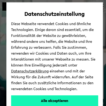
Automatische
zum
zum
zum
Inhaltswechsel
Hauptinhalt
Hauptmenü
Fußbereich
Datenschutzeinstellung
vermeiden
wechseln
wechseln
wechseln
Diese Webseite verwendet Cookies und ähnliche
Technologien. Einige davon sind essentiell, um die
Funktionalität der Website zu gewährleisten,
während andere uns helfen, die Website und Ihre
Erfahrung zu verbessern. Falls Sie zustimmen,
verwenden wir Cookies und Daten auch, um Ihre
Info-​Wochen 2026
Interaktionen mit unserer Webseite zu messen. Sie
können Ihre Einwilligung jederzeit unter
Datenschutzerklärung
einsehen und mit der
Wirkung für die Zukunft widerrufen. Auf der Seite
finden Sie auch zusätzliche Informationen zu den
verwendeten Cookies und Technologien.
Alle akzeptieren
© Uni­ver­si­tät Bie­le­feld