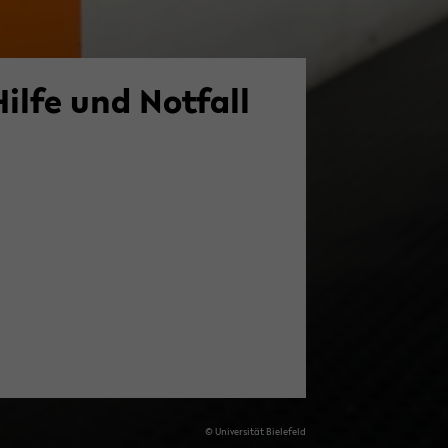
Hilfe und Not­fall
© Uni­ver­si­tät Bie­le­feld