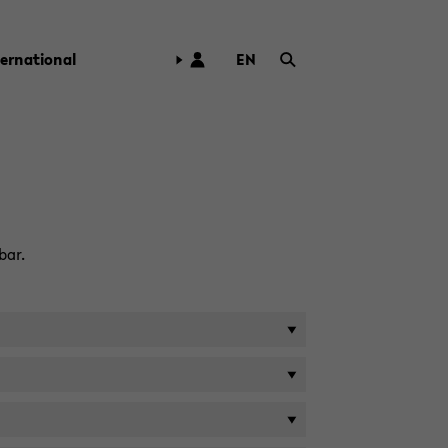
ter­na­tio­nal
EN
ZUR
ENG­
LI­
SCHEN
SPRA­
CHE
WECH­
SELN
bar.