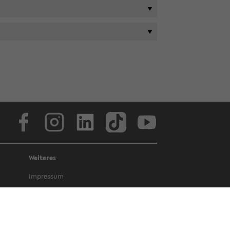
Face­book
In­sta­gram
Lin­ke­dIn
Tik­Tok
You­tube
Weiteres
Im­pres­sum
Da­ten­schutz
Bar­rie­re­frei­heit
Amt­li­che Be­kannt­ma­chun­gen und Ge­