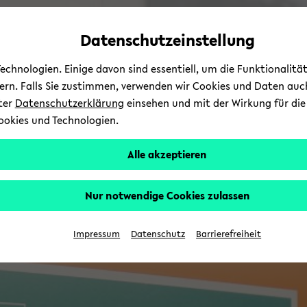
Automatische
zum
zum
zum
Inhaltswechsel
Hauptinhalt
Hauptmenü
Fußbereich
Datenschutzeinstellung
vermeiden
wechseln
wechseln
wechseln
chnologien. Einige davon sind essentiell, um die Funktionalit
sern. Falls Sie zustimmen, verwenden wir Cookies und Daten auc
nter
Datenschutzerklärung
einsehen und mit der Wirkung für die 
ookies und Technologien.
Alle akzeptieren
Nur notwendige Cookies zulassen
Impressum
Datenschutz
Barrierefreiheit