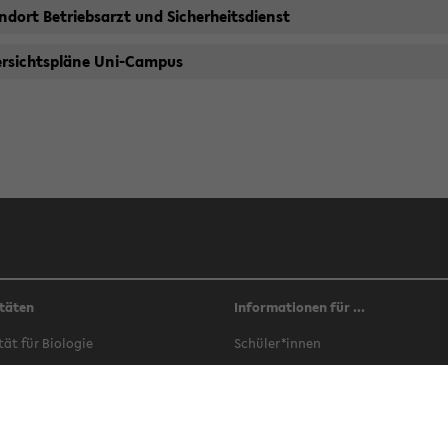
d­ort Be­triebs­arzt und Si­cher­heits­dienst
r­sichts­plä­ne Uni-​Campus
täten
Informationen für ...
­tät für Bio­lo­gie
Schü­ler*innen
­tät für Che­mie
Stu­di­en­in­ter­es­sier­te
­tät für Er­zie­hungs­wis­sen­schaft
Stu­die­ren­de
­tät für Ge­schichts­wis­sen­schaft,
In­ter­na­tio­nals