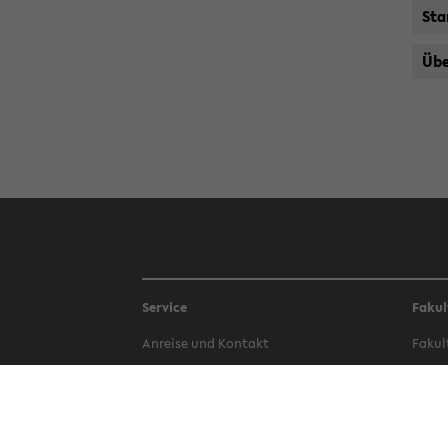
Stan
Übe
Service
Fakul
An­rei­se und Kon­takt
Fa­kul
Be­wer­bung
Fa­kul
Bi­blio­thek
Fa­kul
Campus-​Bauen
Fa­kul