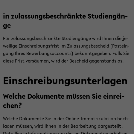
in zu­las­sungs­be­schränk­te Stu­di­en­gän­
ge
Für zu­las­sungs­be­schränk­te Stu­di­en­gän­ge wird Ihnen die je­
wei­li­ge Ein­schrei­bungs­frist im Zu­las­sungs­be­scheid (Post­ein­
gang Ihres Be­wer­bungs­ac­counts) be­kannt­ge­ge­ben. Falls Sie
diese Frist ver­säu­men, wird der Be­scheid ge­gen­stands­los.
Ein­schrei­bungs­un­ter­la­gen
Wel­che Do­ku­men­te müs­sen Sie ein­rei­
chen?
Wel­che Do­ku­men­te Sie in der Online-​Immatrikulation hoch­
la­den müs­sen, wird Ihnen in der Be­ar­bei­tung dar­ge­stellt.
De­tail­lier­te In­for­ma­tio­nen zu die­sen Do­ku­men­ten er­hal­ten