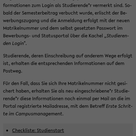
for­ma­tio­nen zum Login als Stu­die­ren­de*r ver­merkt sind. So­
bald der Se­mes­ter­bei­trag ver­bucht wurde, er­lischt der Be­
wer­bungs­zu­gang und die An­mel­dung er­folgt mit der neuen
Ma­tri­kel­num­mer und dem selbst ge­setz­ten Pass­wort im
Bewerbungs-​ und Sta­tuspor­tal über die Ka­chel „
Stu­die­ren­
den Login
".
Stu­die­ren­de, deren Ein­schrei­bung auf an­de­rem Wege er­folgt
ist, er­hal­ten die ent­spre­chen­den In­for­ma­tio­nen auf dem
Post­weg.
Für den Fall, dass Sie sich Ihre Ma­tri­kel­num­mer nicht ge­si­
chert haben, er­hal­ten Sie als neu ein­ge­schrie­be­ne*r Stu­die­
ren­de*r diese In­for­ma­tio­nen noch ein­mal per Mail an die im
Por­tal re­gis­trier­te Mail­adres­se, mit dem Be­treff
Erste Schrit­
te im Cam­pus­ma­nage­ment
.
Check­lis­te: Stu­di­en­start