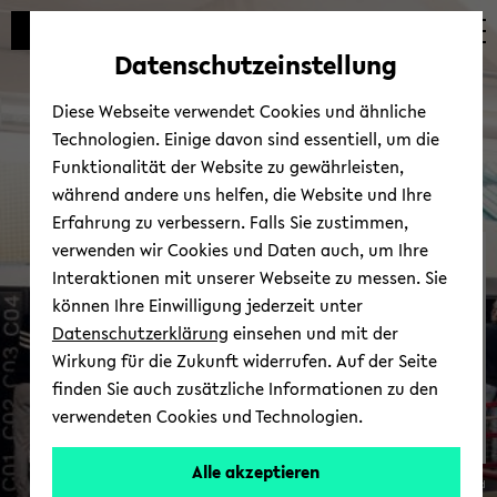
Automatische
zum
zum
zum
Inhaltswechsel
Hauptinhalt
Hauptmenü
Fußbereich
Datenschutzeinstellung
vermeiden
wechseln
wechseln
wechseln
Diese Webseite verwendet Cookies und ähnliche
Technologien. Einige davon sind essentiell, um die
Funktionalität der Website zu gewährleisten,
während andere uns helfen, die Website und Ihre
Erfahrung zu verbessern. Falls Sie zustimmen,
verwenden wir Cookies und Daten auch, um Ihre
Ein­schrei­bung
Interaktionen mit unserer Webseite zu messen. Sie
können Ihre Einwilligung jederzeit unter
Datenschutzerklärung
einsehen und mit der
Wirkung für die Zukunft widerrufen. Auf der Seite
finden Sie auch zusätzliche Informationen zu den
verwendeten Cookies und Technologien.
Wie
Alle akzeptieren
Uni­ver­si­tät Bie­le­feld
funk­