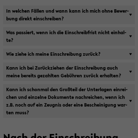
In wel­chen Fäl­len und wann kann ich mich ohne Be­wer­
bung di­rekt ein­schrei­ben?
Was pas­siert, wenn ich die Ein­schreib­frist nicht ein­hal­
te?
Wie ziehe ich meine Ein­schrei­bung zu­rück?
Kann ich bei Zu­rück­zie­hen der Ein­schrei­bung auch
meine be­reits ge­zahl­ten Ge­büh­ren zu­rück er­hal­ten?
Kann ich schon­mal den Groß­teil der Un­ter­la­gen ein­rei­
chen und ein­zel­ne Do­ku­men­te nach­rei­chen, wenn ich
z.B. noch auf ein Zeug­nis oder eine Be­schei­ni­gung war­
ten muss?
Nach der Ein­schrei­bung