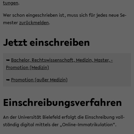
tun­gen
.
Wer schon ein­ge­schrie­ben ist, muss sich für jedes neue Se­
mes­ter
zu­rück­mel­den
.
Jetzt ein­schrei­ben
➥
Bachelor, Rechtswissenschaft, Medizin, Master, ­
Promotion (Medizin)
➥
Pro­mo­ti­on (außer Me­di­zin)
Ein­schrei­bungs­ver­fah­ren
An der Uni­ver­si­tät Bie­le­feld er­folgt die Ein­schrei­bung voll­
stän­dig di­gi­tal mit­tels der „Online-​Immatrikulation“.