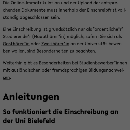
Die Online-​Immatrikulation und der Upload der ent­spre­
chen­den Do­ku­men­te muss in­ner­halb der Ein­schreib­frist voll­
stän­dig ab­ge­schlos­sen sein.
Eine Ein­schrei­bung ist grund­sätz­lich nur als "or­dent­li­che*r"
Stu­die­ren­de*r (Haupt­hö­rer*in) mög­lich; so­fern Sie sich als
Gast­hö­rer*in
oder
Zweit­hö­rer*in
an der Uni­ver­si­tät be­wer­
ben wol­len, sind Be­son­der­hei­ten zu be­ach­ten.
Wei­ter­hin gibt es
Be­son­der­hei­ten bei Stu­di­en­be­wer­ber*innen
mit aus­län­di­schen oder fremd­spra­chi­gen Bil­dungs­nach­wei­
sen
.
An­lei­tun­gen
So funk­tio­niert die Ein­schrei­bung an
der Uni Bie­le­feld