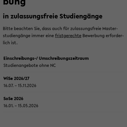
bung
in zu­las­sungs­freie Stu­di­en­gän­ge
Bitte be­ach­ten Sie, dass auch für zu­las­sungs­freie Mas­ter­
stu­di­en­gän­ge immer eine
frist­ge­rech­te
Be­wer­bung er­for­der­
lich ist.
Einschreibungs-/ Umschreibungszeitraum
Stu­di­en­an­ge­bo­te ohne NC
WiSe 2026/27
16.07. – 15.11.2026
SoSe 2026
16.01. – 15.05.2026