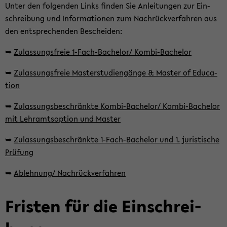
Unter den fol­gen­den Links fin­den Sie An­lei­tun­gen zur Ein­
schrei­bung und In­for­ma­tio­nen zum Nach­rück­ver­fah­ren aus
den ent­spre­chen­den Be­schei­den:
➥
Zu­las­sungs­freie 1-​Fach-Bachelor/ Kombi-​Bachelor
➥
Zu­las­sungs­freie Mas­ter­stu­di­en­gän­ge & Mas­ter of Edu­ca­
ti­on
➥
Zu­las­sungs­be­schränk­te Kombi-​Bachelor/ Kombi-​Bachelor
mit Lehr­amts­op­ti­on und Mas­ter
➥
Zu­las­sungs­be­schränk­te 1-​Fach-Bachelor und 1. ju­ris­ti­sche
Prü­fung
➥
Ab­leh­nung/ Nach­rück­ver­fah­ren
Fris­ten für die Ein­schrei­