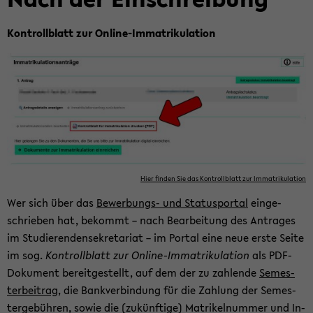
Kon­troll­blatt zur Online-​Immatrikulation
Hier fin­den Sie das Kon­troll­blatt zur Im­ma­tri­ku­la­ti­on
Wer sich über das
Bewerbungs-​ und Sta­tuspor­tal
ein­ge­
schrie­ben hat, be­kommt – nach Be­ar­bei­tung des An­tra­ges
im Stu­die­ren­den­se­kre­ta­ri­at – im Por­tal eine neue erste Seite
im sog.
Kon­troll­blatt zur Online-​Immatrikulation
als PDF-​
Dokument be­reit­ge­stellt, auf dem der zu zah­len­de
Se­mes­
ter­bei­trag
, die Bank­ver­bin­dung für die Zah­lung der Se­mes­
ter­ge­büh­ren, sowie die (zu­künf­ti­ge) Ma­tri­kel­num­mer und In­