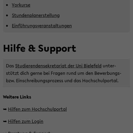
Vor­kur­se
Stun­den­pla­ner­stel­lung
Ein­füh­rungs­ver­an­stal­tun­gen
Hilfe & Sup­port
Das
Stu­die­ren­den­se­kre­ta­ri­at der Uni Bie­le­feld
un­ter­
stützt dich gerne bei Fra­gen rund um den Bewerbungs-​
bzw. Ein­schrei­bungs­pro­zess und das Hoch­schul­por­tal.
Wei­te­re Links
➥
Hil­fen zum Hoch­schul­por­tal
➥
Hil­fen zum Login