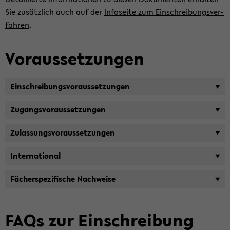
Sie zu­sätz­lich auch auf der
In­fo­sei­te zum Ein­schrei­bungs­ver­
fah­ren
.
Vor­aus­set­zun­gen
Ein­schrei­bungs­vor­aus­set­zun­gen
Zu­gangs­vor­aus­set­zun­gen
Zu­las­sungs­vor­aus­set­zun­gen
In­ter­na­tio­nal
Fä­cher­spe­zi­fi­sche Nach­wei­se
FAQs zur Ein­schrei­bung