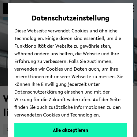
Automatische
zum
zum
zum
Inhaltswechsel
Hauptinhalt
Hauptmenü
Fußbereich
Datenschutzeinstellung
vermeiden
wechseln
wechseln
wechseln
Vi­su­al AI for Ex­ten­ded
Diese Webseite verwendet Cookies und ähnliche
Rea­li­ty
Technologien. Einige davon sind essentiell, um die
Funktionalität der Website zu gewährleisten,
während andere uns helfen, die Website und Ihre
Erfahrung zu verbessern. Falls Sie zustimmen,
verwenden wir Cookies und Daten auch, um Ihre
Interaktionen mit unserer Webseite zu messen. Sie
können Ihre Einwilligung jederzeit unter
© Uni­ver­si­tät Bie­le­feld
Datenschutzerklärung
einsehen und mit der
Vi­su­al AI for Ex­ten­ded Rea­
Wirkung für die Zukunft widerrufen. Auf der Seite
finden Sie auch zusätzliche Informationen zu den
li­ty
verwendeten Cookies und Technologien.
Over­view
Alle akzeptieren