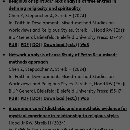
Re­li­gious or spir­i­tual? Text analy­sis of free en­tries in
defin­ing re­li­gios­ity and spir­i­tu­al­ity
Chen Z, Step­pacher A, Streib H (2024)
In: Faith in De­vel­op­ment. Mixed-​method Stud­ies on
World­views and Re­li­gious Styles. Streib H, Hood RW (Eds);
BIUP Gen­eral. Biele­feld: Biele­feld Uni­ver­sity Press: 137-​151.
PUB
|
PDF
|
DOI
|
Down­load (ext.)
|
WoS
Net­work Analy­sis of case Study of Petra S.: A mixed-​
methods ap­proach
Chen Z, Step­pacher A, Streib H (2024)
In: Faith in De­vel­op­ment. Mixed-​method Stud­ies on
World­views and Re­li­gious Styles. Streib H, Hood RW (Eds);
BIUP Gen­eral. Biele­feld: Biele­feld Uni­ver­sity Press: 153-​171.
PUB
|
PDF
|
DOI
|
Down­load (ext.)
|
WoS
A com­mon core? Id­io­thetic and nomo­thetic ev­i­dence for
mys­ti­cal ex­pe­ri­ence in re­la­tion­ship to re­li­gious styles
Hood Jr RW, Streib H (2024)