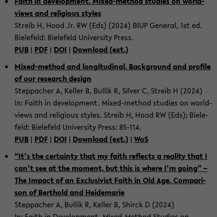
Faith in de­vel­op­ment. Mixed-​method stud­ies on world­
views and re­li­gious styles
Streib H, Hood Jr. RW (Eds) (2024) BIUP Gen­eral, 1st ed.
Biele­feld: Biele­feld Uni­ver­sity Press.
PUB
|
PDF
|
DOI
|
Down­load (ext.)
Mixed-​method and lon­gi­tu­di­nal. Back­ground and pro­file
of our re­search de­sign
Step­pacher A, Keller B, Bul­lik R, Sil­ver C, Streib H (2024)
In: Faith in de­vel­op­ment. Mixed-​method stud­ies on world­
views and re­li­gious styles. Streib H, Hood RW (Eds); Biele­
feld: Biele­feld Uni­ver­sity Press: 85-​114.
PUB
|
PDF
|
DOI
|
Down­load (ext.)
|
WoS
“It’s the cer­tainty that my faith re­flects a re­al­ity that I
can’t see at the mo­ment, but this is where I’m going” –
The Im­pact of an Ex­clu­sivist Faith in Old Age. Com­par­i­
son of Berthold and Hei­de­marie
Step­pacher A, Bul­lik R, Keller B, Shirck D (2024)
In: Faith in De­vel­op­ment. Mixed-​Method Stud­ies on