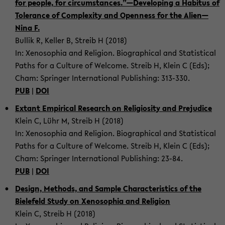
for peo­ple, for cir­cum­stances.”—De­vel­op­ing a Habi­tus of
Tol­er­ance of Com­plex­ity and Open­ness for the Alien—
Nina F.
Bul­lik R, Keller B, Streib H (2018)
In: Xenosophia and Re­li­gion. Bi­o­graph­i­cal and Sta­tis­ti­cal
Paths for a Cul­ture of Wel­come. Streib H, Klein C (Eds);
Cham: Springer In­ter­na­tional Pub­lish­ing: 313-​330.
PUB
|
DOI
Ex­tant Em­pir­i­cal Re­search on Re­li­gios­ity and Prej­u­dice
Klein C, Lühr M, Streib H (2018)
In: Xenosophia and Re­li­gion. Bi­o­graph­i­cal and Sta­tis­ti­cal
Paths for a Cul­ture of Wel­come. Streib H, Klein C (Eds);
Cham: Springer In­ter­na­tional Pub­lish­ing: 23-84.
PUB
|
DOI
De­sign, Meth­ods, and Sam­ple Char­ac­ter­is­tics of the
Biele­feld Study on Xenosophia and Re­li­gion
Klein C, Streib H (2018)