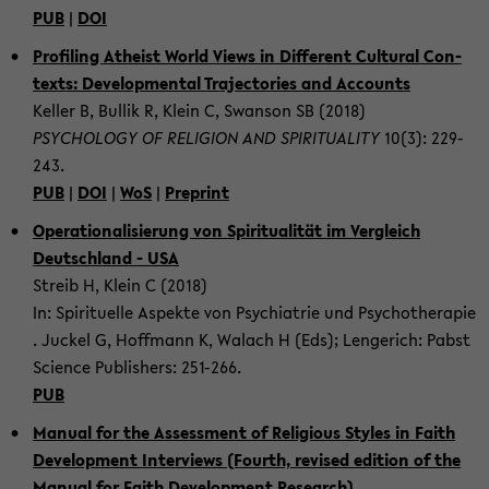
PUB
|
DOI
Pro­fil­ing Athe­ist World Views in Dif­fer­ent Cul­tural Con­
texts: De­vel­op­men­tal Tra­jec­to­ries and Ac­counts
Keller B, Bul­lik R, Klein C, Swan­son SB (2018)
PSY­CHOL­OGY OF RE­LI­GION AND SPIR­I­TU­AL­ITY
10(3): 229-​
243.
PUB
|
DOI
|
WoS
|
Preprint
Op­er­a­tional­isierung von Spir­i­tu­alität im Ver­gle­ich
Deutsch­land - USA
Streib H, Klein C (2018)
In: Spir­ituelle As­pekte von Psy­chi­a­trie und Psy­chother­a­pie
. Juckel G, Hoff­mann K, Walach H (Eds); Lengerich: Pabst
Sci­ence Pub­lish­ers: 251-​266.
PUB
Man­ual for the As­sess­ment of Re­li­gious Styles in Faith
De­vel­op­ment In­ter­views (Fourth, re­vised edi­tion of the
Man­ual for Faith De­vel­op­ment Re­search)