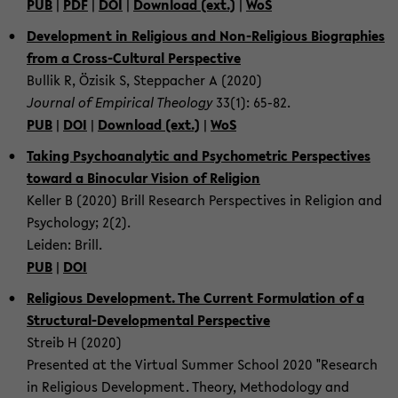
PUB
|
PDF
|
DOI
|
Down­load (ext.)
|
WoS
De­vel­op­ment in Re­li­gious and Non-​Religious Bi­ogra­phies
from a Cross-​Cultural Per­spec­tive
Bul­lik R, Özisik S, Step­pacher A (2020)
Jour­nal of Em­pir­i­cal The­ol­ogy
33(1): 65-82.
PUB
|
DOI
|
Down­load (ext.)
|
WoS
Tak­ing Psy­cho­an­a­lytic and Psy­cho­me­t­ric Per­spec­tives
to­ward a Binoc­u­lar Vi­sion of Re­li­gion
Keller B (2020) Brill Re­search Per­spec­tives in Re­li­gion and
Psy­chol­ogy; 2(2).
Lei­den: Brill.
PUB
|
DOI
Re­li­gious De­vel­op­ment. The Cur­rent For­mu­la­tion of a
Structural-​Developmental Per­spec­tive
Streib H (2020)
Pre­sented at the Vir­tual Sum­mer School 2020 "Re­search
in Re­li­gious De­vel­op­ment. The­ory, Method­ol­ogy and