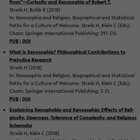
from”—Cu­rios­ity and Xenosophia of Robert T.
Streib H, Bul­lik R (2018)
In: Xenosophia and Re­li­gion. Bi­o­graph­i­cal and Sta­tis­ti­cal
Paths for a Cul­ture of Wel­come. Streib H, Klein C (Eds);
Cham: Springer In­ter­na­tional Pub­lish­ing: 297-​312.
PUB
|
DOI
What is Xenosophia? Philo­soph­i­cal Con­tri­bu­tions to
Prej­u­dice Re­search
Streib H (2018)
In: Xenosophia and Re­li­gion. Bi­o­graph­i­cal and Sta­tis­ti­cal
Paths for a Cul­ture of Wel­come. Streib H, Klein C (Eds);
Cham: Springer In­ter­na­tional Pub­lish­ing: 3-21.
PUB
|
DOI
Ex­plain­ing Xeno­pho­bia and Xenosophia: Ef­fects of Re­li­
gios­ity, Open­ness, Tol­er­ance of Com­plex­ity, and Re­li­gious
Schemata
Streib H, Klein C (2018)