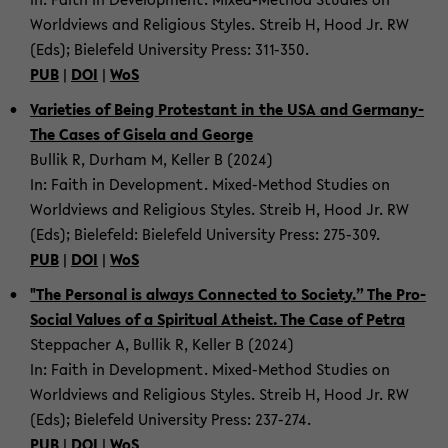
World­views and Re­li­gious Styles. Streib H, Hood Jr. RW
(Eds); Biele­feld Uni­ver­sity Press: 311-​350.
PUB
|
DOI
|
WoS
Va­ri­eties of Being Protes­tant in the USA and Germany-​
The Cases of Gisela and George
Bul­lik R, Durham M, Keller B (2024)
In: Faith in De­vel­op­ment. Mixed-​Method Stud­ies on
World­views and Re­li­gious Styles. Streib H, Hood Jr. RW
(Eds); Biele­feld: Biele­feld Uni­ver­sity Press: 275-​309.
PUB
|
DOI
|
WoS
"The Per­sonal is al­ways Con­nected to So­ci­ety.” The Pro-​
Social Val­ues of a Spir­i­tual Athe­ist. The Case of Petra
Step­pacher A, Bul­lik R, Keller B (2024)
In: Faith in De­vel­op­ment. Mixed-​Method Stud­ies on
World­views and Re­li­gious Styles. Streib H, Hood Jr. RW
(Eds); Biele­feld Uni­ver­sity Press: 237-​274.
PUB
|
DOI
|
WoS