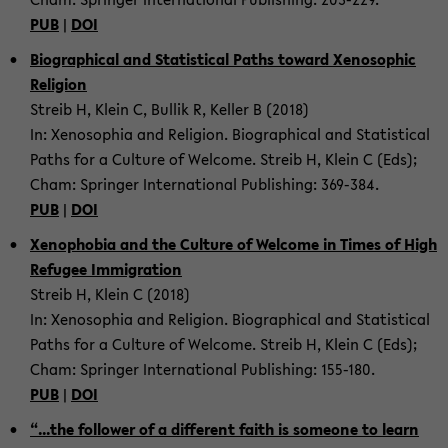
PUB
|
DOI
Bi­o­graph­i­cal and Sta­tis­ti­cal Paths to­ward Xeno­sophic
Re­li­gion
Streib H, Klein C, Bul­lik R, Keller B (2018)
In: Xenosophia and Re­li­gion. Bi­o­graph­i­cal and Sta­tis­ti­cal
Paths for a Cul­ture of Wel­come. Streib H, Klein C (Eds);
Cham: Springer In­ter­na­tional Pub­lish­ing: 369-​384.
PUB
|
DOI
Xeno­pho­bia and the Cul­ture of Wel­come in Times of High
Refugee Im­mi­gra­tion
Streib H, Klein C (2018)
In: Xenosophia and Re­li­gion. Bi­o­graph­i­cal and Sta­tis­ti­cal
Paths for a Cul­ture of Wel­come. Streib H, Klein C (Eds);
Cham: Springer In­ter­na­tional Pub­lish­ing: 155-​180.
PUB
|
DOI
“...the fol­lower of a dif­fer­ent faith is some­one to learn