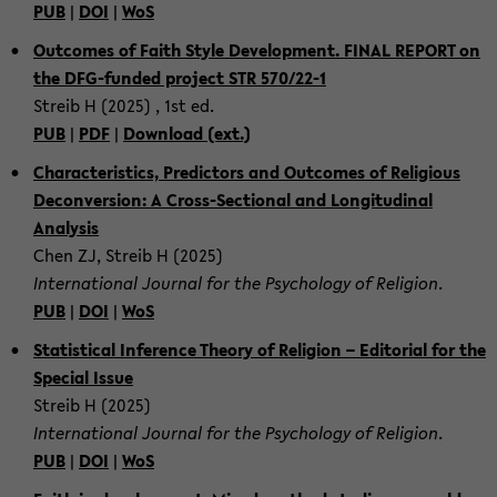
PUB
|
DOI
|
WoS
Out­comes of Faith Style De­vel­op­ment. FINAL RE­PORT on
the DFG-​funded project STR 570/22-1
Streib H (2025) , 1st ed.
PUB
|
PDF
|
Down­load (ext.)
Char­ac­ter­is­tics, Pre­dic­tors and Out­comes of Re­li­gious
De­con­ver­sion: A Cross-​Sectional and Lon­gi­tu­di­nal
Analy­sis
Chen ZJ, Streib H (2025)
In­ter­na­tional Jour­nal for the Psy­chol­ogy of Re­li­gion
.
PUB
|
DOI
|
WoS
Sta­tis­ti­cal In­fer­ence The­ory of Re­li­gion – Ed­i­to­r­ial for the
Spe­cial Issue
Streib H (2025)
In­ter­na­tional Jour­nal for the Psy­chol­ogy of Re­li­gion
.
PUB
|
DOI
|
WoS