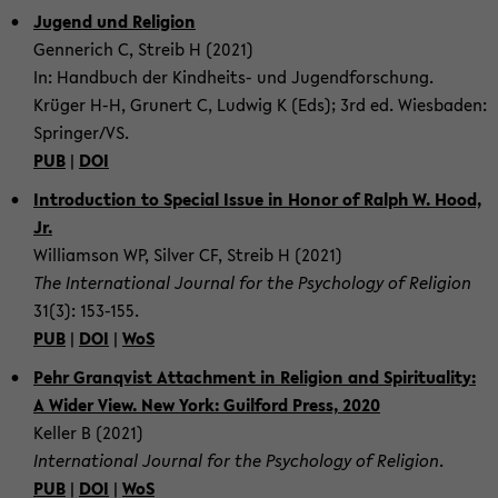
Ju­gend und Re­li­gion
Gen­ner­ich C, Streib H (2021)
In: Hand­buch der Kindheits-​ und Ju­gend­forschung.
Krüger H-H, Grunert C, Lud­wig K (Eds); 3rd ed. Wies­baden:
Springer/VS.
PUB
|
DOI
In­tro­duc­tion to Spe­cial Issue in Honor of Ralph W. Hood,
Jr.
Williamson WP, Sil­ver CF, Streib H (2021)
The In­ter­na­tional Jour­nal for the Psy­chol­ogy of Re­li­gion
31(3): 153-​155.
PUB
|
DOI
|
WoS
Pehr Granqvist At­tach­ment in Re­li­gion and Spir­i­tu­al­ity:
A Wider View. New York: Guil­ford Press, 2020
Keller B (2021)
In­ter­na­tional Jour­nal for the Psy­chol­ogy of Re­li­gion
.
PUB
|
DOI
|
WoS