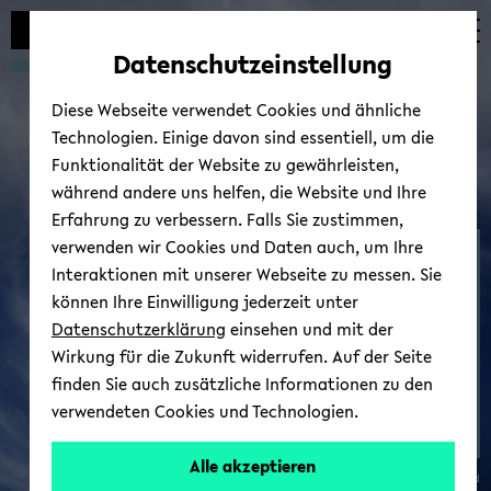
avoid
zum
zum
zum
automatic
Hauptinhalt
Hauptmenü
Fußbereich
Datenschutzeinstellung
content
wechseln
wechseln
wechseln
change
Diese Webseite verwendet Cookies und ähnliche
Technologien. Einige davon sind essentiell, um die
Funktionalität der Website zu gewährleisten,
während andere uns helfen, die Website und Ihre
Erfahrung zu verbessern. Falls Sie zustimmen,
verwenden wir Cookies und Daten auch, um Ihre
Pub­li­ca­tions Streib
Interaktionen mit unserer Webseite zu messen. Sie
können Ihre Einwilligung jederzeit unter
Datenschutzerklärung
einsehen und mit der
Wirkung für die Zukunft widerrufen. Auf der Seite
finden Sie auch zusätzliche Informationen zu den
verwendeten Cookies und Technologien.
Alle akzeptieren
© Uni­ver­sität Biele­feld