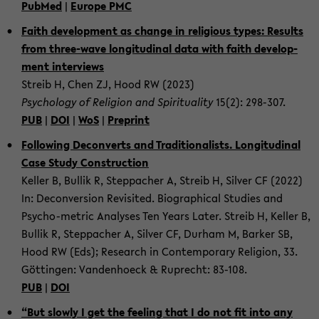
PubMed
|
Eu­rope PMC
Faith de­vel­op­ment as change in re­li­gious types: Re­sults
from three-​wave lon­gi­tu­di­nal data with faith de­vel­op­
ment in­ter­views
Streib H, Chen ZJ, Hood RW (2023)
Psy­chol­ogy of Re­li­gion and Spir­i­tu­al­ity
15(2): 298-​307.
PUB
|
DOI
|
WoS
|
Preprint
Fol­low­ing De­con­verts and Tra­di­tion­al­ists. Lon­gi­tu­di­nal
Case Study Con­struc­tion
Keller B, Bul­lik R, Step­pacher A, Streib H, Sil­ver CF (2022)
In: De­con­ver­sion Re­vis­ited. Bi­o­graph­i­cal Stud­ies and
Psycho-​metric Analy­ses Ten Years Later. Streib H, Keller B,
Bul­lik R, Step­pacher A, Sil­ver CF, Durham M, Barker SB,
Hood RW (Eds); Re­search in Con­tem­po­rary Re­li­gion, 33.
Göttin­gen: Van­den­hoeck & Ruprecht: 83-​108.
PUB
|
DOI
“But slowly I get the feel­ing that I do not fit into any