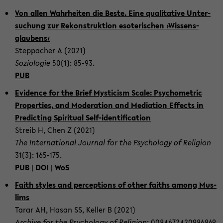
Von allen Wahrheiten die Beste. Eine qual­i­ta­tive Un­ter­
suchung zur Rekon­struk­tion es­o­ter­ischen ›Wis­sens­
glaubens‹
Step­pacher A (2021)
Sozi­olo­gie
50(1): 85-93.
PUB
Ev­i­dence for the Brief Mys­ti­cism Scale: Psy­cho­me­t­ric
Prop­er­ties, and Mod­er­a­tion and Me­di­a­tion Ef­fects in
Pre­dict­ing Spir­i­tual Self-​identification
Streib H, Chen Z (2021)
The In­ter­na­tional Jour­nal for the Psy­chol­ogy of Re­li­gion
31(3): 165-​175.
PUB
|
DOI
|
WoS
Faith styles and per­cep­tions of other faiths among Mus­
lims
Tarar AH, Hasan SS, Keller B (2021)
Archive for the Psy­chol­ogy of Re­li­gion
: 0084672420986869.