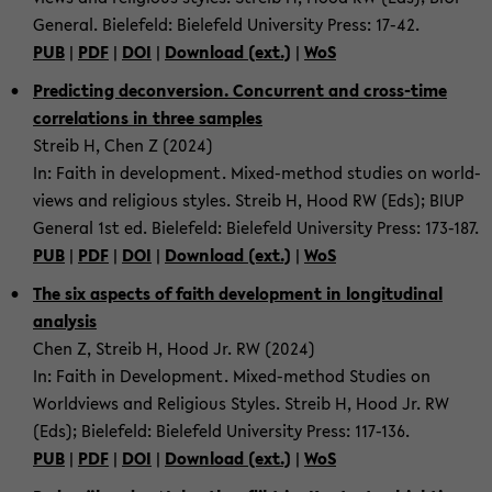
Gen­eral. Biele­feld: Biele­feld Uni­ver­sity Press: 17-42.
PUB
|
PDF
|
DOI
|
Down­load (ext.)
|
WoS
Pre­dict­ing de­con­ver­sion. Con­cur­rent and cross-​time
cor­re­la­tions in three sam­ples
Streib H, Chen Z (2024)
In: Faith in de­vel­op­ment. Mixed-​method stud­ies on world­
views and re­li­gious styles. Streib H, Hood RW (Eds); BIUP
Gen­eral 1st ed. Biele­feld: Biele­feld Uni­ver­sity Press: 173-​187.
PUB
|
PDF
|
DOI
|
Down­load (ext.)
|
WoS
The six as­pects of faith de­vel­op­ment in lon­gi­tu­di­nal
analy­sis
Chen Z, Streib H, Hood Jr. RW (2024)
In: Faith in De­vel­op­ment. Mixed-​method Stud­ies on
World­views and Re­li­gious Styles. Streib H, Hood Jr. RW
(Eds); Biele­feld: Biele­feld Uni­ver­sity Press: 117-​136.
PUB
|
PDF
|
DOI
|
Down­load (ext.)
|
WoS