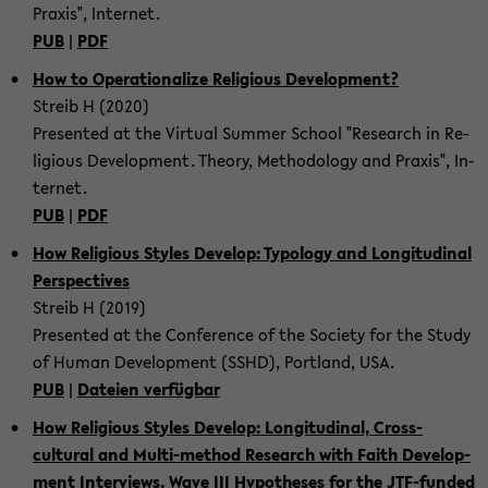
Praxis", In­ter­net.
PUB
|
PDF
How to Op­er­a­tional­ize Re­li­gious De­vel­op­ment?
Streib H (2020)
Pre­sented at the Vir­tual Sum­mer School "Re­search in Re­
li­gious De­vel­op­ment. The­ory, Method­ol­ogy and Praxis", In­
ter­net.
PUB
|
PDF
How Re­li­gious Styles De­velop: Ty­pol­ogy and Lon­gi­tu­di­nal
Per­spec­tives
Streib H (2019)
Pre­sented at the Con­fer­ence of the So­ci­ety for the Study
of Human De­vel­op­ment (SSHD), Port­land, USA.
PUB
|
Dateien verfügbar
How Re­li­gious Styles De­velop: Lon­gi­tu­di­nal, Cross-​
cultural and Multi-​method Re­search with Faith De­vel­op­
ment In­ter­views. Wave III Hy­pothe­ses for the JTF-​funded