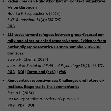
Reden über den Na­hostkon­flikt im Kon­text sub­jek­tiver
Wel­terklärun­gen
Hae­fke F, Step­pacher A (2024)
SWS-​Rundschau
64(4): 387-​397.
PUB
At­ti­tudes to­ward refugees be­tween group-​focused en­
mity and other-​oriented re­spon­sive­ness. Ev­i­dence from
na­tion­ally rep­re­sen­ta­tive Ger­man sam­ples 2015/2016
and 2022
Streib H, Chen Z (2024)
Jour­nal of So­cial and Po­lit­i­cal Psy­chol­ogy
12(2): 157-​172.
PUB
|
DOI
|
Down­load (ext.)
|
WoS
Xeno­cen­tric re­spon­sive­ness: Chal­lenges and fu­ture di­
rec­tions. Re­sponse to the com­men­taries
Streib H (2024)
Pos­si­bil­ity Stud­ies & So­ci­ety
2(2): 257-​263.
PUB
|
PDF
|
DOI