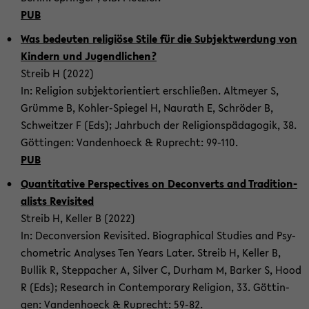
PUB
Was be­deuten re­ligiöse Stile für die Sub­jek­twer­dung von
Kindern und Ju­gendlichen?
Streib H (2022)
In: Re­li­gion sub­jek­to­ri­en­tiert er­schließen. Alt­meyer S,
Grümme B, Kohler-​Spiegel H, Nau­rath E, Schröder B,
Schweitzer F (Eds); Jahrbuch der Re­li­gionspäda­gogik, 38.
Göttin­gen: Van­den­hoeck & Ruprecht: 99-​110.
PUB
Quan­ti­ta­tive Per­spec­tives on De­con­verts and Tra­di­tion­
al­ists Re­vis­ited
Streib H, Keller B (2022)
In: De­con­ver­sion Re­vis­ited. Bi­o­graph­i­cal Stud­ies and Psy­
cho­me­t­ric Analy­ses Ten Years Later. Streib H, Keller B,
Bul­lik R, Step­pacher A, Sil­ver C, Durham M, Barker S, Hood
R (Eds); Re­search in Con­tem­po­rary Re­li­gion, 33. Göttin­
gen: Van­den­hoeck & Ruprecht: 59-82.