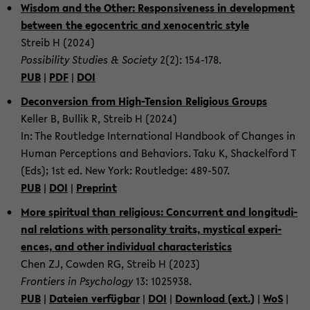
Wis­dom and the Other: Re­spon­sive­ness in de­vel­op­ment
be­tween the ego­cen­tric and xeno­cen­tric style
Streib H (2024)
Pos­si­bil­ity Stud­ies & So­ci­ety
2(2): 154-​178.
PUB
|
PDF
|
DOI
De­con­ver­sion from High-​Tension Re­li­gious Groups
Keller B, Bul­lik R, Streib H (2024)
In: The Rout­ledge In­ter­na­tional Hand­book of Changes in
Human Per­cep­tions and Be­hav­iors. Taku K, Shack­elford T
(Eds); 1st ed. New York: Rout­ledge: 489-​507.
PUB
|
DOI
|
Preprint
More spir­i­tual than re­li­gious: Con­cur­rent and lon­gi­tu­di­
nal re­la­tions with per­son­al­ity traits, mys­ti­cal ex­pe­ri­
ences, and other in­di­vid­ual char­ac­ter­is­tics
Chen ZJ, Cow­den RG, Streib H (2023)
Fron­tiers in Psy­chol­ogy
13: 1025938.
PUB
|
Dateien verfügbar
|
DOI
|
Down­load (ext.)
|
WoS
|