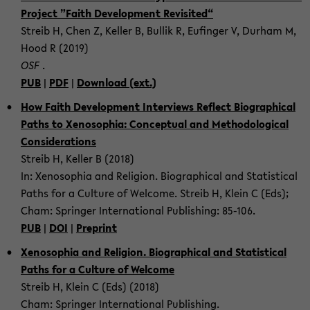
Project ”Faith De­vel­op­ment Re­vis­ited“
Streib H, Chen Z, Keller B, Bul­lik R, Eu­fin­ger V, Durham M,
Hood R (2019)
OSF
.
PUB
|
PDF
|
Down­load (ext.)
How Faith De­vel­op­ment In­ter­views Re­flect Bi­o­graph­i­cal
Paths to Xenosophia: Con­cep­tual and Method­olog­i­cal
Con­sid­er­a­tions
Streib H, Keller B (2018)
In: Xenosophia and Re­li­gion. Bi­o­graph­i­cal and Sta­tis­ti­cal
Paths for a Cul­ture of Wel­come. Streib H, Klein C (Eds);
Cham: Springer In­ter­na­tional Pub­lish­ing: 85-​106.
PUB
|
DOI
|
Preprint
Xenosophia and Re­li­gion. Bi­o­graph­i­cal and Sta­tis­ti­cal
Paths for a Cul­ture of Wel­come
Streib H, Klein C (Eds) (2018)
Cham: Springer In­ter­na­tional Pub­lish­ing.