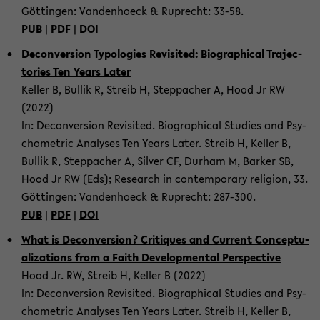
Göttin­gen: Van­den­hoeck & Ruprecht: 33-58.
PUB
|
PDF
|
DOI
De­con­ver­sion Ty­polo­gies Re­vis­ited: Bi­o­graph­i­cal Tra­jec­
to­ries Ten Years Later
Keller B, Bul­lik R, Streib H, Step­pacher A, Hood Jr RW
(2022)
In: De­con­ver­sion Re­vis­ited. Bi­o­graph­i­cal Stud­ies and Psy­
cho­me­t­ric Analy­ses Ten Years Later. Streib H, Keller B,
Bul­lik R, Step­pacher A, Sil­ver CF, Durham M, Barker SB,
Hood Jr RW (Eds); Re­search in con­tem­po­rary re­li­gion, 33.
Göttin­gen: Van­den­hoeck & Ruprecht: 287-​300.
PUB
|
PDF
|
DOI
What is De­con­ver­sion? Cri­tiques and Cur­rent Con­cep­tu­
al­iza­tions from a Faith De­vel­op­men­tal Per­spec­tive
Hood Jr. RW, Streib H, Keller B (2022)
In: De­con­ver­sion Re­vis­ited. Bi­o­graph­i­cal Stud­ies and Psy­
cho­me­t­ric Analy­ses Ten Years Later. Streib H, Keller B,