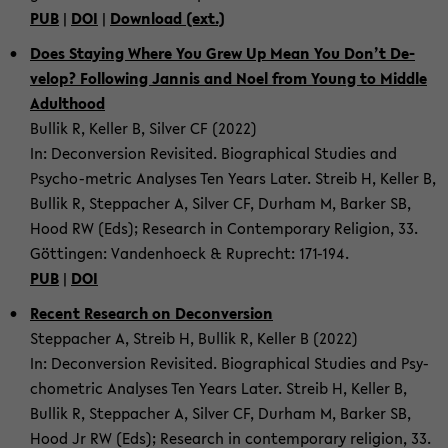
PUB
|
DOI
|
Down­load (ext.)
Does Stay­ing Where You Grew Up Mean You Don’t De­
velop? Fol­low­ing Jan­nis and Noel from Young to Mid­dle
Adult­hood
Bul­lik R, Keller B, Sil­ver CF (2022)
In: De­con­ver­sion Re­vis­ited. Bi­o­graph­i­cal Stud­ies and
Psycho-​metric Analy­ses Ten Years Later. Streib H, Keller B,
Bul­lik R, Step­pacher A, Sil­ver CF, Durham M, Barker SB,
Hood RW (Eds); Re­search in Con­tem­po­rary Re­li­gion, 33.
Göttin­gen: Van­den­hoeck & Ruprecht: 171-​194.
PUB
|
DOI
Re­cent Re­search on De­con­ver­sion
Step­pacher A, Streib H, Bul­lik R, Keller B (2022)
In: De­con­ver­sion Re­vis­ited. Bi­o­graph­i­cal Stud­ies and Psy­
cho­me­t­ric Analy­ses Ten Years Later. Streib H, Keller B,
Bul­lik R, Step­pacher A, Sil­ver CF, Durham M, Barker SB,
Hood Jr RW (Eds); Re­search in con­tem­po­rary re­li­gion, 33.