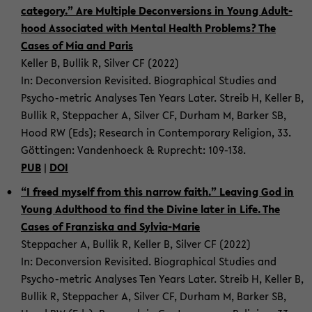
cat­e­gory.” Are Mul­ti­ple De­con­ver­sions in Young Adult­
hood As­so­ci­ated with Men­tal Health Prob­lems? The
Cases of Mia and Paris
Keller B, Bul­lik R, Sil­ver CF (2022)
In: De­con­ver­sion Re­vis­ited. Bi­o­graph­i­cal Stud­ies and
Psycho-​metric Analy­ses Ten Years Later. Streib H, Keller B,
Bul­lik R, Step­pacher A, Sil­ver CF, Durham M, Barker SB,
Hood RW (Eds); Re­search in Con­tem­po­rary Re­li­gion, 33.
Göttin­gen: Van­den­hoeck & Ruprecht: 109-​138.
PUB
|
DOI
“I freed my­self from this nar­row faith.” Leav­ing God in
Young Adult­hood to find the Di­vine later in Life. The
Cases of Franziska and Sylvia-​Marie
Step­pacher A, Bul­lik R, Keller B, Sil­ver CF (2022)
In: De­con­ver­sion Re­vis­ited. Bi­o­graph­i­cal Stud­ies and
Psycho-​metric Analy­ses Ten Years Later. Streib H, Keller B,
Bul­lik R, Step­pacher A, Sil­ver CF, Durham M, Barker SB,