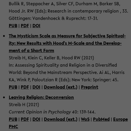
Bul­lik R, Step­pacher A, Sil­ver CF, Durham M, Barker SB,
Hood Jr. RW (Eds); Re­search in con­tem­po­rary re­li­gion , 33.
Göttin­gen: Van­den­hoeck & Ruprecht: 17-31.
PUB
|
PDF
|
DOI
The Mys­ti­cism Scale as Mea­sure for Sub­jec­tive Spir­i­tu­al­
ity: New Re­sults with Hood's M-​Scale and the De­vel­op­
ment of a Short Form
Streib H, Klein C, Keller B, Hood RW (2021)
In: As­sess­ing Spir­i­tu­al­ity and Re­li­gion in a Di­ver­si­fied
World: Be­yond the Main­stream Per­spec­tive. Ai AL, Har­ris
KA, Wink P, Paloutz­ian R (Eds); New York: Springer: 45.
PUB
|
PDF
|
DOI
|
Down­load (ext.)
|
Preprint
Leav­ing Re­li­gion: De­con­ver­sion
Streib H (2021)
Cur­rent Opin­ion in Psy­chol­ogy
40: 139-​144.
PUB
|
PDF
|
DOI
|
Down­load (ext.)
|
WoS
|
PubMed
|
Eu­rope
PMC