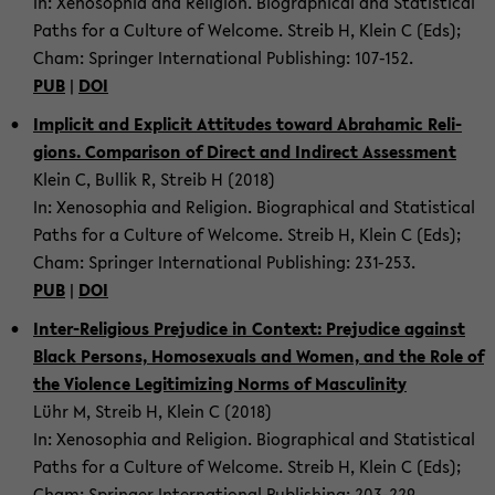
In: Xenosophia and Re­li­gion. Bi­o­graph­i­cal and Sta­tis­ti­cal
Paths for a Cul­ture of Wel­come. Streib H, Klein C (Eds);
Cham: Springer In­ter­na­tional Pub­lish­ing: 107-​152.
PUB
|
DOI
Im­plicit and Ex­plicit At­ti­tudes to­ward Abra­hamic Re­li­
gions. Com­par­i­son of Di­rect and In­di­rect As­sess­ment
Klein C, Bul­lik R, Streib H (2018)
In: Xenosophia and Re­li­gion. Bi­o­graph­i­cal and Sta­tis­ti­cal
Paths for a Cul­ture of Wel­come. Streib H, Klein C (Eds);
Cham: Springer In­ter­na­tional Pub­lish­ing: 231-​253.
PUB
|
DOI
Inter-​Religious Prej­u­dice in Con­text: Prej­u­dice against
Black Per­sons, Ho­mo­sex­u­als and Women, and the Role of
the Vi­o­lence Le­git­imiz­ing Norms of Mas­culin­ity
Lühr M, Streib H, Klein C (2018)
In: Xenosophia and Re­li­gion. Bi­o­graph­i­cal and Sta­tis­ti­cal
Paths for a Cul­ture of Wel­come. Streib H, Klein C (Eds);
Cham: Springer In­ter­na­tional Pub­lish­ing: 203-​229.