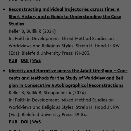
Re­con­struct­ing In­di­vid­ual Tra­jec­to­ries across Time: A
Short His­tory and a Guide to Un­der­stand­ing the Case
Stud­ies
Keller B, Bul­lik R (2024)
In: Faith in De­vel­op­ment: Mixed-​Method Stud­ies on
World­views and Re­li­gious Styles. Streib H, Hood Jr. RW
(Eds); Biele­feld Uni­ver­sity Press: 191-​203.
PUB
|
DOI
|
WoS
Iden­tity and Nar­ra­tive across the Adult Life-​Span – Con­
cepts and Meth­ods for the Study of World­view and Re­li­
gion in Con­sec­u­tive Au­to­bi­o­graph­i­cal Re­con­struc­tions
Keller B, Bul­lik R, Step­pacher A (2024)
In: Faith in De­vel­op­ment: Mixed-​Method Stud­ies on
World­views and Re­li­gious Styles. Streib H, Hood Jr. RW
(Eds); Biele­feld Uni­ver­sity Press: 59-84.
PUB
|
DOI
|
WoS