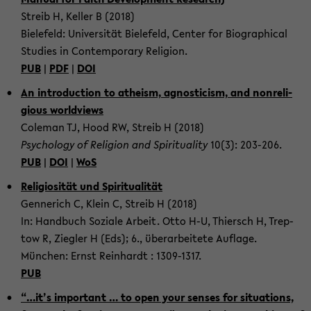
Streib H, Keller B (2018)
Biele­feld: Uni­ver­sität Biele­feld, Cen­ter for Bi­o­graph­i­cal
Stud­ies in Con­tem­po­rary Re­li­gion.
PUB
|
PDF
|
DOI
An in­tro­duc­tion to athe­ism, ag­nos­ti­cism, and non­re­li­
gious world­views
Cole­man TJ, Hood RW, Streib H (2018)
Psy­chol­ogy of Re­li­gion and Spir­i­tu­al­ity
10(3): 203-​206.
PUB
|
DOI
|
WoS
Re­li­giosität und Spir­i­tu­alität
Gen­ner­ich C, Klein C, Streib H (2018)
In: Hand­buch Soziale Ar­beit. Otto H-U, Thier­sch H, Trep­
tow R, Ziegler H (Eds); 6., übe­rar­beit­ete Au­flage.
München: Ernst Rein­hardt : 1309-​1317.
PUB
“…it’s im­por­tant … to open your senses for sit­u­a­tions,