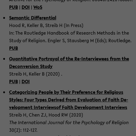
PUB
|
DOI
|
WoS
Se­man­tic Dif­fer­en­tial
Hood R, Keller B, Streib H (In Press)
In: The Rout­ledge Hand­book of Re­search Meth­ods in the
Study of Re­li­gion. En­gler S, Staus­berg M (Eds); Rout­ledge.
PUB
Quan­ti­ta­tive Por­trayal of the Re-​Interviewees from the
De­con­ver­sion Study
Streib H, Keller B (2020) .
PUB
|
DOI
Cat­e­go­riz­ing Peo­ple by Their Pref­er­ence for Re­li­gious
Styles: Four Types De­rived from Eval­u­a­tion of Faith De­
vel­op­ment In­ter­view­sof Faith De­vel­op­ment In­ter­views
Streib H, Chen ZJ, Hood RW (2020)
The In­ter­na­tional Jour­nal for the Psy­chol­ogy of Re­li­gion
30(2): 112-​127.