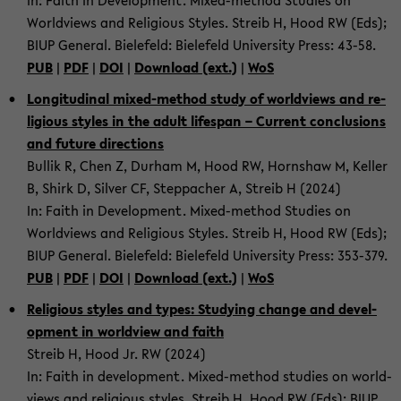
In: Faith in De­vel­op­ment. Mixed-​method Stud­ies on
World­views and Re­li­gious Styles. Streib H, Hood RW (Eds);
BIUP Gen­eral. Biele­feld: Biele­feld Uni­ver­sity Press: 43-58.
PUB
|
PDF
|
DOI
|
Down­load (ext.)
|
WoS
Lon­gi­tu­di­nal mixed-​method study of world­views and re­
li­gious styles in the adult lifes­pan – Cur­rent con­clu­sions
and fu­ture di­rec­tions
Bul­lik R, Chen Z, Durham M, Hood RW, Horn­shaw M, Keller
B, Shirk D, Sil­ver CF, Step­pacher A, Streib H (2024)
In: Faith in De­vel­op­ment. Mixed-​method Stud­ies on
World­views and Re­li­gious Styles. Streib H, Hood RW (Eds);
BIUP Gen­eral. Biele­feld: Biele­feld Uni­ver­sity Press: 353-​379.
PUB
|
PDF
|
DOI
|
Down­load (ext.)
|
WoS
Re­li­gious styles and types: Study­ing change and de­vel­
op­ment in world­view and faith
Streib H, Hood Jr. RW (2024)
In: Faith in de­vel­op­ment. Mixed-​method stud­ies on world­
views and re­li­gious styles. Streib H, Hood RW (Eds); BIUP