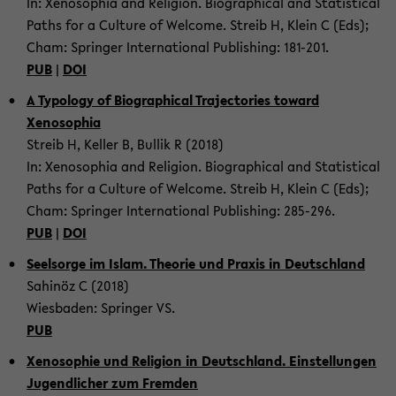
In: Xenosophia and Re­li­gion. Bi­o­graph­i­cal and Sta­tis­ti­cal
Paths for a Cul­ture of Wel­come. Streib H, Klein C (Eds);
Cham: Springer In­ter­na­tional Pub­lish­ing: 181-​201.
PUB
|
DOI
A Ty­pol­ogy of Bi­o­graph­i­cal Tra­jec­to­ries to­ward
Xenosophia
Streib H, Keller B, Bul­lik R (2018)
In: Xenosophia and Re­li­gion. Bi­o­graph­i­cal and Sta­tis­ti­cal
Paths for a Cul­ture of Wel­come. Streib H, Klein C (Eds);
Cham: Springer In­ter­na­tional Pub­lish­ing: 285-​296.
PUB
|
DOI
Seel­sorge im Islam. The­o­rie und Praxis in Deutsch­land
Sahinöz C (2018)
Wies­baden: Springer VS.
PUB
Xenoso­phie und Re­li­gion in Deutsch­land. Ein­stel­lun­gen
Ju­gendlicher zum Frem­den