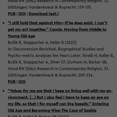
Hood RW (Eds); Re­search in Con­tem­po­rary Re­li­gion, 33.
Göttin­gen: Van­den­hoeck & Ruprecht: 139-​170.
PUB
|
DOI
|
Down­load (ext.)
“I still hold that against Him—if he does exist. I can’t
get my act to­gether.” Car­ola, Mov­ing from Mid­dle to
Young Old Age
Bul­lik R, Step­pacher A, Keller B (2022)
In: De­con­ver­sion Re­vis­ited. Bi­o­graph­i­cal Stud­ies and
Psycho-​metric Analy­ses Ten Years Later. Streib H, Keller B,
Bul­lik R, Step­pacher A, Sil­ver CF, Durham M, Barker SB,
Hood RW (Eds); Re­search in Con­tem­po­rary Re­li­gion, 33.
Göttin­gen: Van­den­hoeck & Ruprecht: 209-​234.
PUB
|
DOI
“Val­ues for me are that I keep on liv­ing well with my en­
vi­ron­ment. […] But I also feel I have to keep an eye on
my life, so that I for my­self can live hap­pily.” En­ter­ing
Old Age and Be­com­ing Wise: The Case of Sophia
Bul­lik R, Keller B, Barker SB (2022)